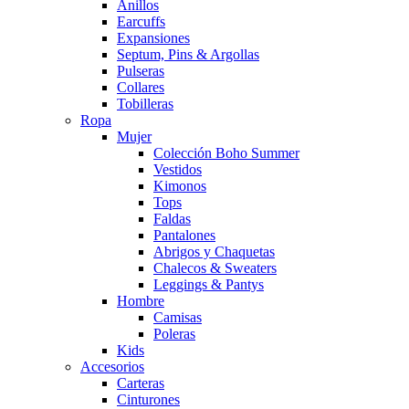
Anillos
Earcuffs
Expansiones
Septum, Pins & Argollas
Pulseras
Collares
Tobilleras
Ropa
Mujer
Colección Boho Summer
Vestidos
Kimonos
Tops
Faldas
Pantalones
Abrigos y Chaquetas
Chalecos & Sweaters
Leggings & Pantys
Hombre
Camisas
Poleras
Kids
Accesorios
Carteras
Cinturones