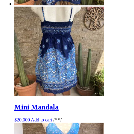
Mini Mandala
$
20,000
Add to cart
/* */