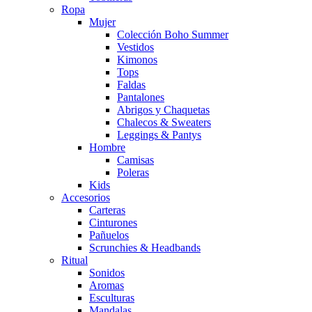
Ropa
Mujer
Colección Boho Summer
Vestidos
Kimonos
Tops
Faldas
Pantalones
Abrigos y Chaquetas
Chalecos & Sweaters
Leggings & Pantys
Hombre
Camisas
Poleras
Kids
Accesorios
Carteras
Cinturones
Pañuelos
Scrunchies & Headbands
Ritual
Sonidos
Aromas
Esculturas
Mandalas