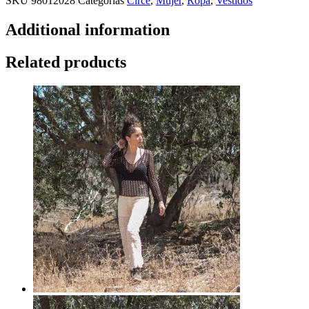
SKU
98012028
Categorías
Circe
,
Mujer
,
Ropa
,
Vestidos
Additional information
Related products