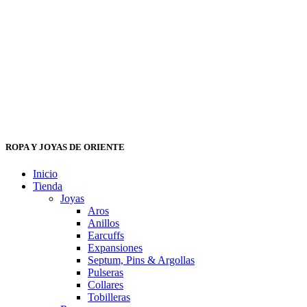
ROPA Y JOYAS DE ORIENTE
Inicio
Tienda
Joyas
Aros
Anillos
Earcuffs
Expansiones
Septum, Pins & Argollas
Pulseras
Collares
Tobilleras