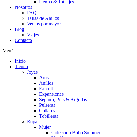
Henna & Tatuajes
Nosotros
FAQ
Tallas de Anillos
Ventas por mayor
Blog
Viajes
Contacto
Menú
Inicio
Tienda
Joyas
Aros
Anillos
Earcuffs
Expansiones
Septum, Pins & Argollas
Pulseras
Collares
Tobilleras
Ropa
Mujer
Colección Boho Summer