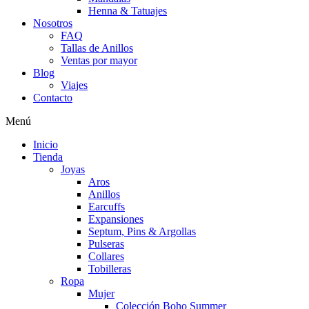
Henna & Tatuajes
Nosotros
FAQ
Tallas de Anillos
Ventas por mayor
Blog
Viajes
Contacto
Menú
Inicio
Tienda
Joyas
Aros
Anillos
Earcuffs
Expansiones
Septum, Pins & Argollas
Pulseras
Collares
Tobilleras
Ropa
Mujer
Colección Boho Summer