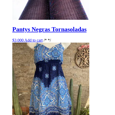
Pantys Negras Tornasoladas
$
3,000
Add to cart
/* */