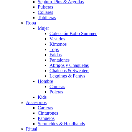
Septum, Pins & Argollas
Pulseras
Collares
Tobilleras
Ropa
Mujer
Colección Boho Summer
Vestidos
Kimonos
Tops
Faldas
Pantalones
Abrigos y Chaquetas
Chalecos & Sweaters
Leggings & Pantys
Hombre
Camisas
Poleras
Kids
Accesorios
Carteras
Cinturones
Pañuelos
Scrunchies & Headbands
Ritual