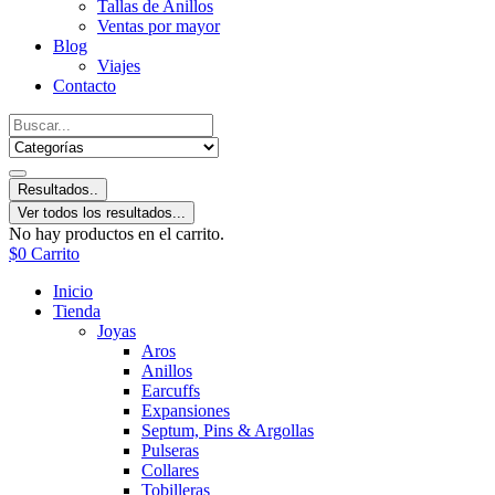
Tallas de Anillos
Ventas por mayor
Blog
Viajes
Contacto
Resultados..
Ver todos los resultados...
No hay productos en el carrito.
$
0
Carrito
Inicio
Tienda
Joyas
Aros
Anillos
Earcuffs
Expansiones
Septum, Pins & Argollas
Pulseras
Collares
Tobilleras