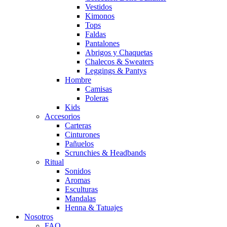
Vestidos
Kimonos
Tops
Faldas
Pantalones
Abrigos y Chaquetas
Chalecos & Sweaters
Leggings & Pantys
Hombre
Camisas
Poleras
Kids
Accesorios
Carteras
Cinturones
Pañuelos
Scrunchies & Headbands
Ritual
Sonidos
Aromas
Esculturas
Mandalas
Henna & Tatuajes
Nosotros
FAQ