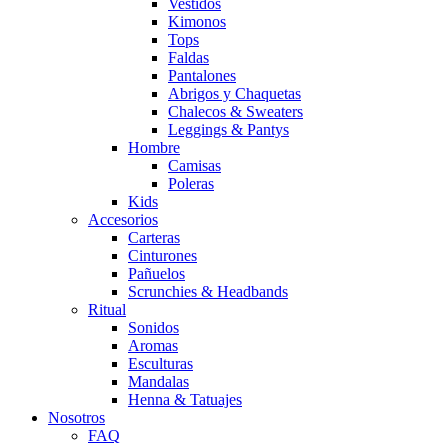
Vestidos
Kimonos
Tops
Faldas
Pantalones
Abrigos y Chaquetas
Chalecos & Sweaters
Leggings & Pantys
Hombre
Camisas
Poleras
Kids
Accesorios
Carteras
Cinturones
Pañuelos
Scrunchies & Headbands
Ritual
Sonidos
Aromas
Esculturas
Mandalas
Henna & Tatuajes
Nosotros
FAQ