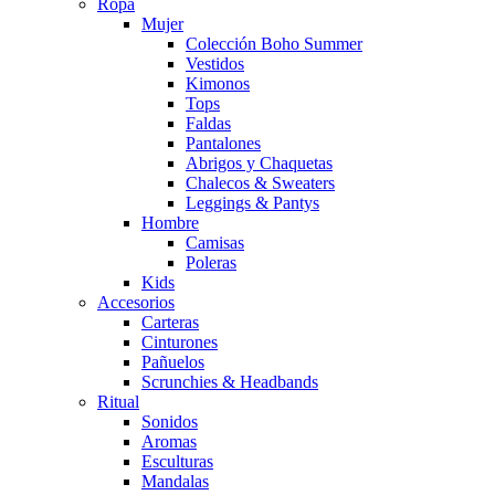
Ropa
Mujer
Colección Boho Summer
Vestidos
Kimonos
Tops
Faldas
Pantalones
Abrigos y Chaquetas
Chalecos & Sweaters
Leggings & Pantys
Hombre
Camisas
Poleras
Kids
Accesorios
Carteras
Cinturones
Pañuelos
Scrunchies & Headbands
Ritual
Sonidos
Aromas
Esculturas
Mandalas