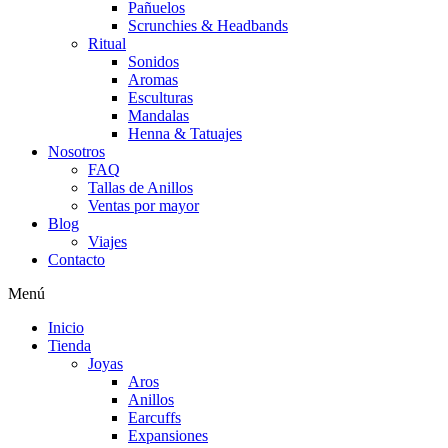
Pañuelos
Scrunchies & Headbands
Ritual
Sonidos
Aromas
Esculturas
Mandalas
Henna & Tatuajes
Nosotros
FAQ
Tallas de Anillos
Ventas por mayor
Blog
Viajes
Contacto
Menú
Inicio
Tienda
Joyas
Aros
Anillos
Earcuffs
Expansiones