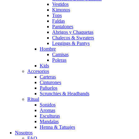
Vestidos
Kimonos
Tops
Faldas
Pantalones
Abrigos y Chaquetas
Chalecos & Sweaters
Leggings & Pantys
Hombre
Camisas
Poleras
Kids
Accesorios
Carteras
Cinturones
Pañuelos
Scrunchies & Headbands
Ritual
Sonidos
Aromas
Esculturas
Mandalas
Henna & Tatuajes
Nosotros
FAQ