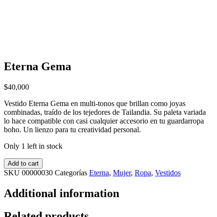
Eterna Gema
$
40,000
Vestido Eterna Gema en multi-tonos que brillan como joyas
combinadas, traído de los tejedores de Tailandia. Su paleta variada
lo hace compatible con casi cualquier accesorio en tu guardarropa
boho. Un lienzo para tu creatividad personal.
Only 1 left in stock
Add to cart
SKU
00000030
Categorías
Eterna
,
Mujer
,
Ropa
,
Vestidos
Additional information
Related products