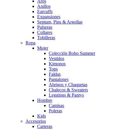
Aros
Anillos
Earcuffs
Expansiones
Septum, Pins & Argollas
Pulseras
Collares
Tobilleras
Ropa
Mujer
Colección Boho Summer
Vestidos
Kimonos
Tops
Faldas
Pantalones
Abrigos y Chaquetas
Chalecos & Sweaters
Leggings & Pantys
Hombre
Camisas
Poleras
Kids
Accesorios
Carteras