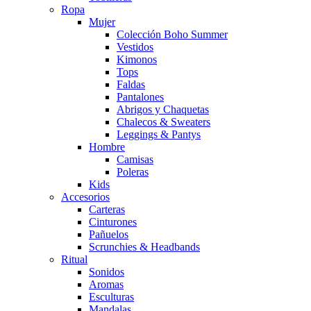
Ropa
Mujer
Colección Boho Summer
Vestidos
Kimonos
Tops
Faldas
Pantalones
Abrigos y Chaquetas
Chalecos & Sweaters
Leggings & Pantys
Hombre
Camisas
Poleras
Kids
Accesorios
Carteras
Cinturones
Pañuelos
Scrunchies & Headbands
Ritual
Sonidos
Aromas
Esculturas
Mandalas