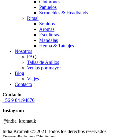
Cinturones
Pañuelos
Scrunchies & Headbands
Ritual
Sonidos
Aromas
Esculturas
Mandalas
Henna & Tatuajes
Nosotros
FAQ
Tallas de Anillos
Ventas por mayor
Blog
Viajes
Contacto
Contacto
+56 9 84194870
Instagram
@india_kromatik
India Kromatik© 2021 Todos los derechos reservados
Desarrollado por Digitto.net