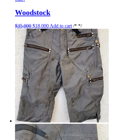
Woodstock
$
35,000
$
18,000
Add to cart
/* */