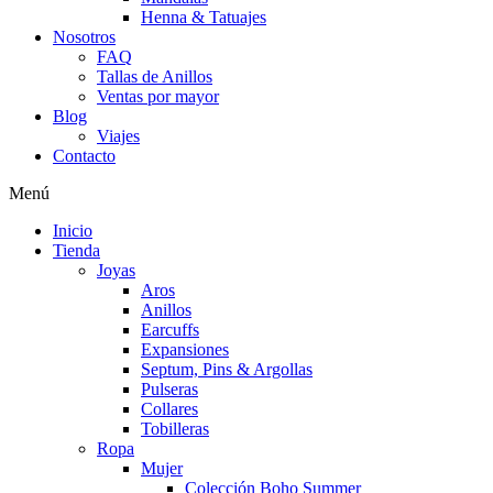
Henna & Tatuajes
Nosotros
FAQ
Tallas de Anillos
Ventas por mayor
Blog
Viajes
Contacto
Menú
Inicio
Tienda
Joyas
Aros
Anillos
Earcuffs
Expansiones
Septum, Pins & Argollas
Pulseras
Collares
Tobilleras
Ropa
Mujer
Colección Boho Summer