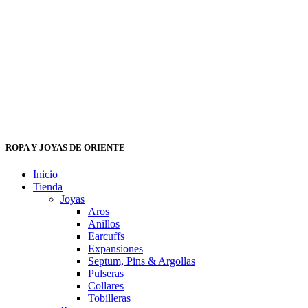
ROPA Y JOYAS DE ORIENTE
Inicio
Tienda
Joyas
Aros
Anillos
Earcuffs
Expansiones
Septum, Pins & Argollas
Pulseras
Collares
Tobilleras