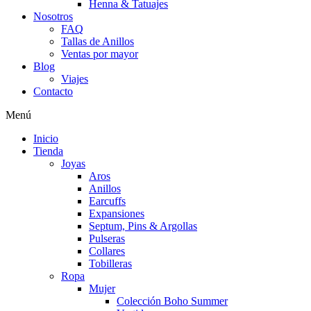
Henna & Tatuajes
Nosotros
FAQ
Tallas de Anillos
Ventas por mayor
Blog
Viajes
Contacto
Menú
Inicio
Tienda
Joyas
Aros
Anillos
Earcuffs
Expansiones
Septum, Pins & Argollas
Pulseras
Collares
Tobilleras
Ropa
Mujer
Colección Boho Summer