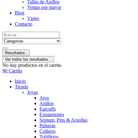
Tallas de Anillos
Ventas por mayor
Blog
Viajes
Contacto
Resultados..
Ver todos los resultados...
No hay productos en el carrito.
$
0
Carrito
Inicio
Tienda
Joyas
Aros
Anillos
Earcuffs
Expansiones
Septum, Pins & Argollas
Pulseras
Collares
Tobilleras