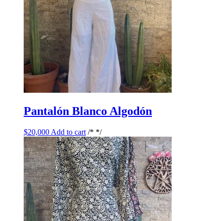
Pantalón Blanco Algodón
$
20,000
Add to cart
/* */