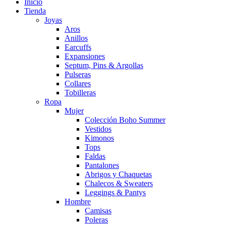
Inicio
Tienda
Joyas
Aros
Anillos
Earcuffs
Expansiones
Septum, Pins & Argollas
Pulseras
Collares
Tobilleras
Ropa
Mujer
Colección Boho Summer
Vestidos
Kimonos
Tops
Faldas
Pantalones
Abrigos y Chaquetas
Chalecos & Sweaters
Leggings & Pantys
Hombre
Camisas
Poleras