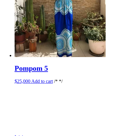
Pompom 5
$
25,000
Add to cart
/* */