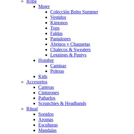
Ropa
Mujer
Colección Boho Summer
Vestidos
Kimonos
Tops
Faldas
Pantalones
Abrigos y Chaquetas
Chalecos & Sweaters
Leggings & Pantys
Hombre
Camisas
Poleras
Kids
Accesorios
Carteras
Cinturones
Pañuelos
Scrunchies & Headbands
Ritual
Sonidos
Aromas
Esculturas
Mandalas