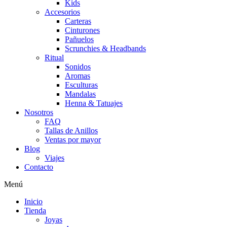
Kids
Accesorios
Carteras
Cinturones
Pañuelos
Scrunchies & Headbands
Ritual
Sonidos
Aromas
Esculturas
Mandalas
Henna & Tatuajes
Nosotros
FAQ
Tallas de Anillos
Ventas por mayor
Blog
Viajes
Contacto
Menú
Inicio
Tienda
Joyas