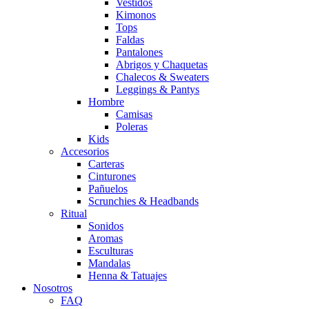
Vestidos
Kimonos
Tops
Faldas
Pantalones
Abrigos y Chaquetas
Chalecos & Sweaters
Leggings & Pantys
Hombre
Camisas
Poleras
Kids
Accesorios
Carteras
Cinturones
Pañuelos
Scrunchies & Headbands
Ritual
Sonidos
Aromas
Esculturas
Mandalas
Henna & Tatuajes
Nosotros
FAQ