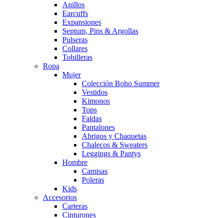
Anillos
Earcuffs
Expansiones
Septum, Pins & Argollas
Pulseras
Collares
Tobilleras
Ropa
Mujer
Colección Boho Summer
Vestidos
Kimonos
Tops
Faldas
Pantalones
Abrigos y Chaquetas
Chalecos & Sweaters
Leggings & Pantys
Hombre
Camisas
Poleras
Kids
Accesorios
Carteras
Cinturones