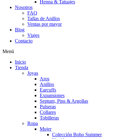
Henna & Tatuajes
Nosotros
FAQ
Tallas de Anillos
Ventas por mayor
Blog
Viajes
Contacto
Menú
Inicio
Tienda
Joyas
Aros
Anillos
Earcuffs
Expansiones
Septum, Pins & Argollas
Pulseras
Collares
Tobilleras
Ropa
Mujer
Colección Boho Summer