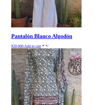
Pantalón Blanco Algodón
$
20,000
Add to cart
/* */