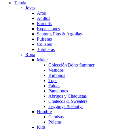
Tienda
Joyas
Aros
Anillos
Earcuffs
Expansiones
Septum, Pins & Argollas
Pulseras
Collares
Tobilleras
Ropa
Mujer
Colección Boho Summer
Vestidos
Kimonos
Tops
Faldas
Pantalones
Abrigos y Chaquetas
Chalecos & Sweaters
Leggings & Pantys
Hombre
Camisas
Poleras
Kids