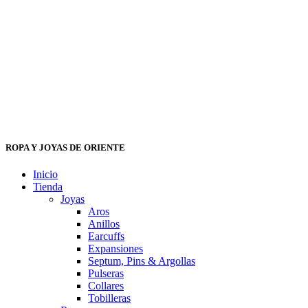
ROPA Y JOYAS DE ORIENTE
Inicio
Tienda
Joyas
Aros
Anillos
Earcuffs
Expansiones
Septum, Pins & Argollas
Pulseras
Collares
Tobilleras