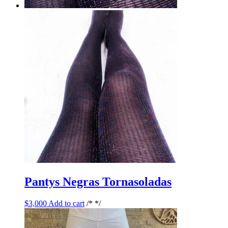
Pantys Negras Tornasoladas
$
3,000
Add to cart
/* */