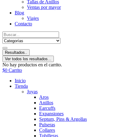
Tallas de Anillos
Ventas por mayor
Blog
Viajes
Contacto
Resultados..
Ver todos los resultados...
No hay productos en el carrito.
$
0
Carrito
Inicio
Tienda
Joyas
Aros
Anillos
Earcuffs
Expansiones
Septum, Pins & Argollas
Pulseras
Collares
Tobilleras