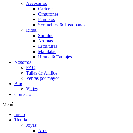
Accesorios
Carteras
Cinturones
Pañuelos
Scrunchies & Headbands
Ritual
Sonidos
Aromas
Esculturas
Mandalas
Henna & Tatuajes
Nosotros
FAQ
Tallas de Anillos
Ventas por mayor
Blog
Viajes
Contacto
Menú
Inicio
Tienda
Joyas
Aros