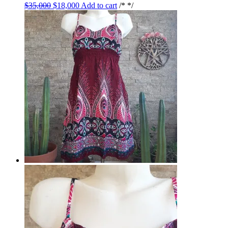
$
35,000
$
18,000
Add to cart
/* */