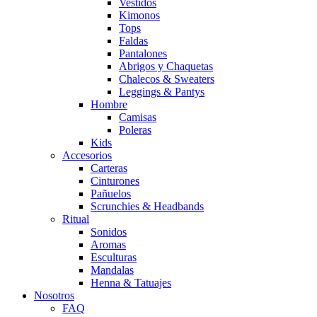
Vestidos
Kimonos
Tops
Faldas
Pantalones
Abrigos y Chaquetas
Chalecos & Sweaters
Leggings & Pantys
Hombre
Camisas
Poleras
Kids
Accesorios
Carteras
Cinturones
Pañuelos
Scrunchies & Headbands
Ritual
Sonidos
Aromas
Esculturas
Mandalas
Henna & Tatuajes
Nosotros
FAQ