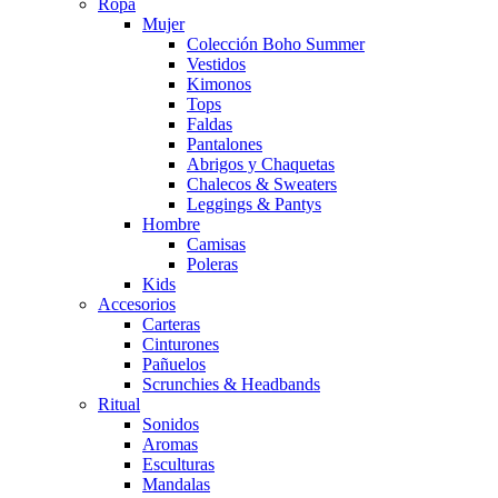
Ropa
Mujer
Colección Boho Summer
Vestidos
Kimonos
Tops
Faldas
Pantalones
Abrigos y Chaquetas
Chalecos & Sweaters
Leggings & Pantys
Hombre
Camisas
Poleras
Kids
Accesorios
Carteras
Cinturones
Pañuelos
Scrunchies & Headbands
Ritual
Sonidos
Aromas
Esculturas
Mandalas