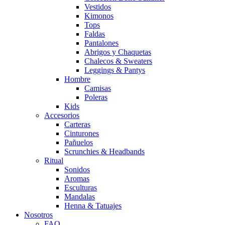
Vestidos
Kimonos
Tops
Faldas
Pantalones
Abrigos y Chaquetas
Chalecos & Sweaters
Leggings & Pantys
Hombre
Camisas
Poleras
Kids
Accesorios
Carteras
Cinturones
Pañuelos
Scrunchies & Headbands
Ritual
Sonidos
Aromas
Esculturas
Mandalas
Henna & Tatuajes
Nosotros
FAQ