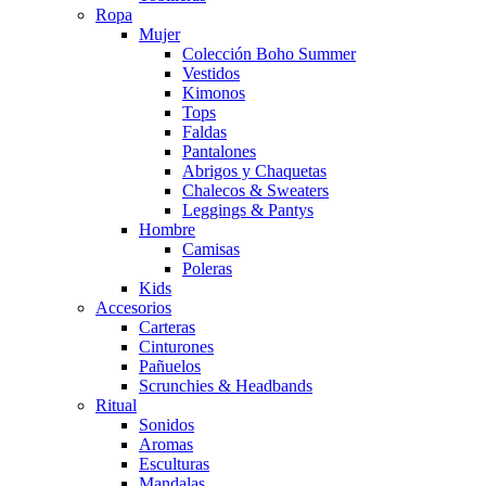
Ropa
Mujer
Colección Boho Summer
Vestidos
Kimonos
Tops
Faldas
Pantalones
Abrigos y Chaquetas
Chalecos & Sweaters
Leggings & Pantys
Hombre
Camisas
Poleras
Kids
Accesorios
Carteras
Cinturones
Pañuelos
Scrunchies & Headbands
Ritual
Sonidos
Aromas
Esculturas
Mandalas