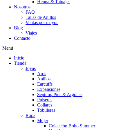
Henna & Tatuajes
Nosotros
FAQ
Tallas de Anillos
Ventas por mayor
Blog
Viajes
Contacto
Menú
Inicio
Tienda
Joyas
Aros
Anillos
Earcuffs
Expansiones
Septum, Pins & Argollas
Pulseras
Collares
Tobilleras
Ropa
Mujer
Colección Boho Summer