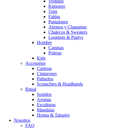
Vestidos
Kimonos
Tops
Faldas
Pantalones
Abrigos y Chaquetas
Chalecos & Sweaters
Leggings & Pantys
Hombre
Camisas
Poleras
Kids
Accesorios
Carteras
Cinturones
Pañuelos
Scrunchies & Headbands
Ritual
Sonidos
Aromas
Esculturas
Mandalas
Henna & Tatuajes
Nosotros
FAQ