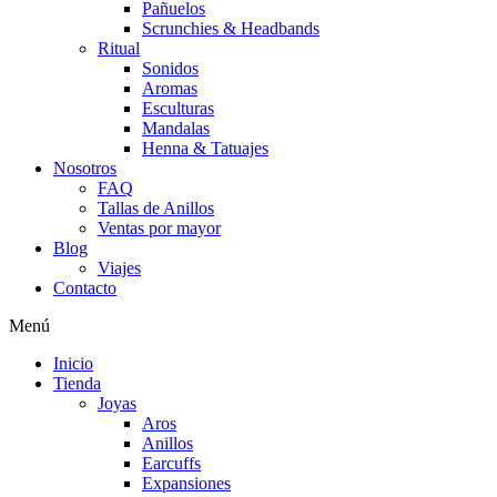
Pañuelos
Scrunchies & Headbands
Ritual
Sonidos
Aromas
Esculturas
Mandalas
Henna & Tatuajes
Nosotros
FAQ
Tallas de Anillos
Ventas por mayor
Blog
Viajes
Contacto
Menú
Inicio
Tienda
Joyas
Aros
Anillos
Earcuffs
Expansiones