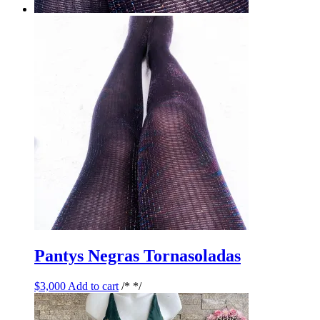
Pantys Negras Tornasoladas
$
3,000
Add to cart
/* */