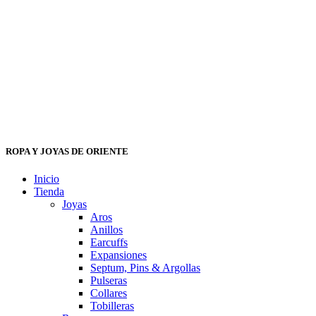
ROPA Y JOYAS DE ORIENTE
Inicio
Tienda
Joyas
Aros
Anillos
Earcuffs
Expansiones
Septum, Pins & Argollas
Pulseras
Collares
Tobilleras