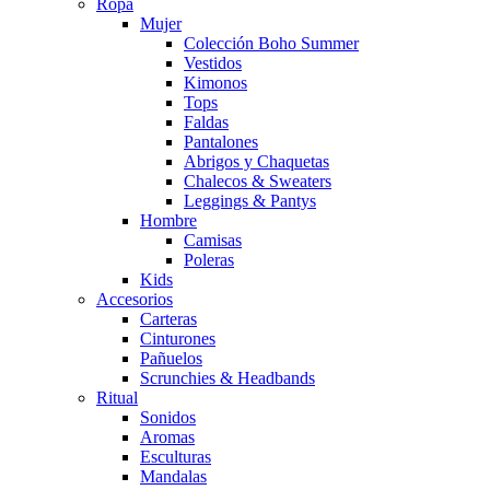
Ropa
Mujer
Colección Boho Summer
Vestidos
Kimonos
Tops
Faldas
Pantalones
Abrigos y Chaquetas
Chalecos & Sweaters
Leggings & Pantys
Hombre
Camisas
Poleras
Kids
Accesorios
Carteras
Cinturones
Pañuelos
Scrunchies & Headbands
Ritual
Sonidos
Aromas
Esculturas
Mandalas