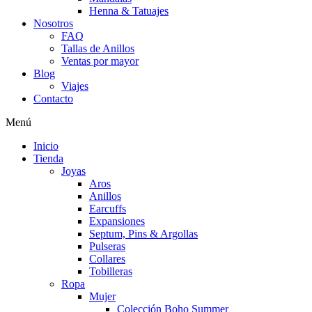
Henna & Tatuajes
Nosotros
FAQ
Tallas de Anillos
Ventas por mayor
Blog
Viajes
Contacto
Menú
Inicio
Tienda
Joyas
Aros
Anillos
Earcuffs
Expansiones
Septum, Pins & Argollas
Pulseras
Collares
Tobilleras
Ropa
Mujer
Colección Boho Summer