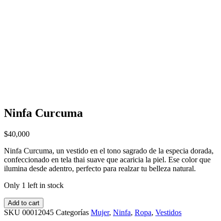
Ninfa Curcuma
$
40,000
Ninfa Curcuma, un vestido en el tono sagrado de la especia dorada,
confeccionado en tela thai suave que acaricia la piel. Ese color que
ilumina desde adentro, perfecto para realzar tu belleza natural.
Only 1 left in stock
Add to cart
SKU
00012045
Categorías
Mujer
,
Ninfa
,
Ropa
,
Vestidos