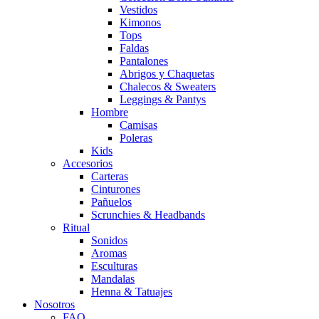
Vestidos
Kimonos
Tops
Faldas
Pantalones
Abrigos y Chaquetas
Chalecos & Sweaters
Leggings & Pantys
Hombre
Camisas
Poleras
Kids
Accesorios
Carteras
Cinturones
Pañuelos
Scrunchies & Headbands
Ritual
Sonidos
Aromas
Esculturas
Mandalas
Henna & Tatuajes
Nosotros
FAQ