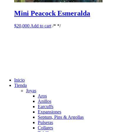
Mini Peacock Esmeralda
$
20,000
Add to cart
/* */
Inicio
Tienda
Joyas
Aros
Anillos
Earcuffs
Expansiones
Septum, Pins & Argollas
Pulseras
Collares