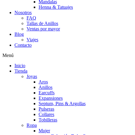
Mandalas
Henna & Tatuajes
Nosotros
FAQ
Tallas de Anillos
Ventas por mayor
Blog
Viajes
Contacto
Menú
Inicio
Tienda
Joyas
Aros
Anillos
Earcuffs
Expansiones
Septum, Pins & Argollas
Pulseras
Collares
Tobilleras
Ropa
Mujer