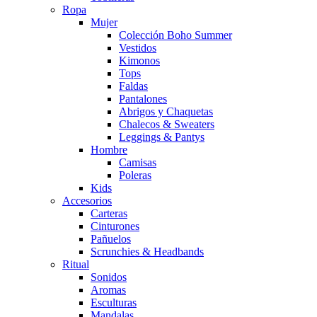
Ropa
Mujer
Colección Boho Summer
Vestidos
Kimonos
Tops
Faldas
Pantalones
Abrigos y Chaquetas
Chalecos & Sweaters
Leggings & Pantys
Hombre
Camisas
Poleras
Kids
Accesorios
Carteras
Cinturones
Pañuelos
Scrunchies & Headbands
Ritual
Sonidos
Aromas
Esculturas
Mandalas