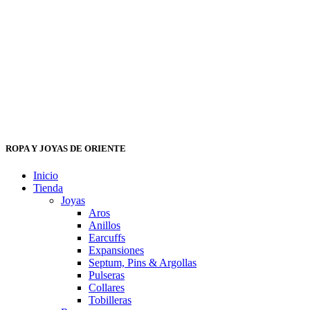
ROPA Y JOYAS DE ORIENTE
Inicio
Tienda
Joyas
Aros
Anillos
Earcuffs
Expansiones
Septum, Pins & Argollas
Pulseras
Collares
Tobilleras