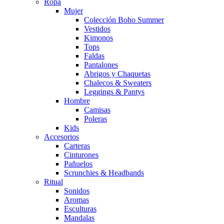
Ropa
Mujer
Colección Boho Summer
Vestidos
Kimonos
Tops
Faldas
Pantalones
Abrigos y Chaquetas
Chalecos & Sweaters
Leggings & Pantys
Hombre
Camisas
Poleras
Kids
Accesorios
Carteras
Cinturones
Pañuelos
Scrunchies & Headbands
Ritual
Sonidos
Aromas
Esculturas
Mandalas