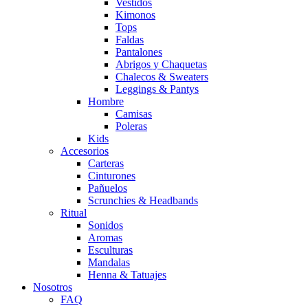
Vestidos
Kimonos
Tops
Faldas
Pantalones
Abrigos y Chaquetas
Chalecos & Sweaters
Leggings & Pantys
Hombre
Camisas
Poleras
Kids
Accesorios
Carteras
Cinturones
Pañuelos
Scrunchies & Headbands
Ritual
Sonidos
Aromas
Esculturas
Mandalas
Henna & Tatuajes
Nosotros
FAQ