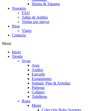
Henna & Tatuajes
Nosotros
FAQ
Tallas de Anillos
Ventas por mayor
Blog
Viajes
Contacto
Menú
Inicio
Tienda
Joyas
Aros
Anillos
Earcuffs
Expansiones
Septum, Pins & Argollas
Pulseras
Collares
Tobilleras
Ropa
Mujer
Colección Boho Summer