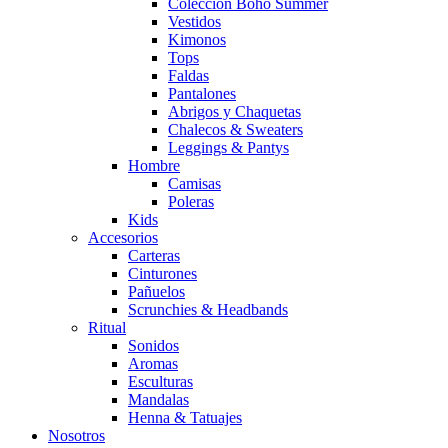
Colección Boho Summer
Vestidos
Kimonos
Tops
Faldas
Pantalones
Abrigos y Chaquetas
Chalecos & Sweaters
Leggings & Pantys
Hombre
Camisas
Poleras
Kids
Accesorios
Carteras
Cinturones
Pañuelos
Scrunchies & Headbands
Ritual
Sonidos
Aromas
Esculturas
Mandalas
Henna & Tatuajes
Nosotros