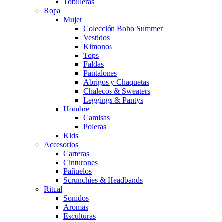
Tobilleras
Ropa
Mujer
Colección Boho Summer
Vestidos
Kimonos
Tops
Faldas
Pantalones
Abrigos y Chaquetas
Chalecos & Sweaters
Leggings & Pantys
Hombre
Camisas
Poleras
Kids
Accesorios
Carteras
Cinturones
Pañuelos
Scrunchies & Headbands
Ritual
Sonidos
Aromas
Esculturas