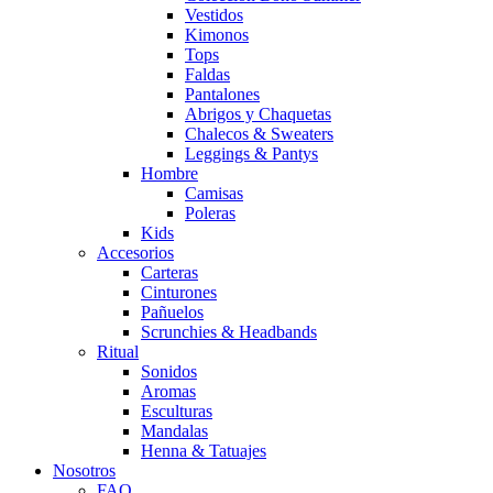
Vestidos
Kimonos
Tops
Faldas
Pantalones
Abrigos y Chaquetas
Chalecos & Sweaters
Leggings & Pantys
Hombre
Camisas
Poleras
Kids
Accesorios
Carteras
Cinturones
Pañuelos
Scrunchies & Headbands
Ritual
Sonidos
Aromas
Esculturas
Mandalas
Henna & Tatuajes
Nosotros
FAQ