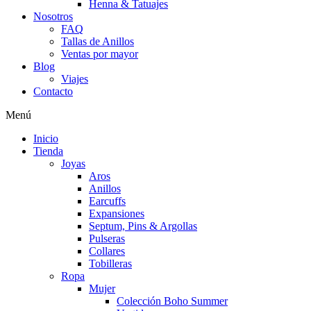
Henna & Tatuajes
Nosotros
FAQ
Tallas de Anillos
Ventas por mayor
Blog
Viajes
Contacto
Menú
Inicio
Tienda
Joyas
Aros
Anillos
Earcuffs
Expansiones
Septum, Pins & Argollas
Pulseras
Collares
Tobilleras
Ropa
Mujer
Colección Boho Summer