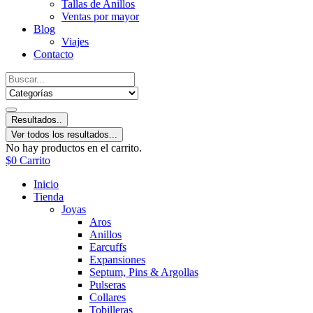
Tallas de Anillos
Ventas por mayor
Blog
Viajes
Contacto
Resultados..
Ver todos los resultados...
No hay productos en el carrito.
$
0
Carrito
Inicio
Tienda
Joyas
Aros
Anillos
Earcuffs
Expansiones
Septum, Pins & Argollas
Pulseras
Collares
Tobilleras