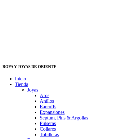
ROPA Y JOYAS DE ORIENTE
Inicio
Tienda
Joyas
Aros
Anillos
Earcuffs
Expansiones
Septum, Pins & Argollas
Pulseras
Collares
Tobilleras