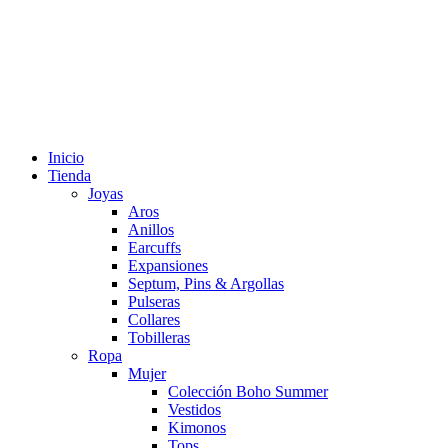
Inicio
Tienda
Joyas
Aros
Anillos
Earcuffs
Expansiones
Septum, Pins & Argollas
Pulseras
Collares
Tobilleras
Ropa
Mujer
Colección Boho Summer
Vestidos
Kimonos
Tops