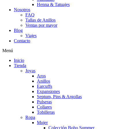
Henna & Tatuajes
Nosotros
FAQ
Tallas de Anillos
Ventas por mayor
Blog
Viajes
Contacto
Menú
Inicio
Tienda
Joyas
Aros
Anillos
Earcuffs
Expansiones
Septum, Pins & Argollas
Pulseras
Collares
Tobilleras
Ropa
Mujer
Colección Boho Summer