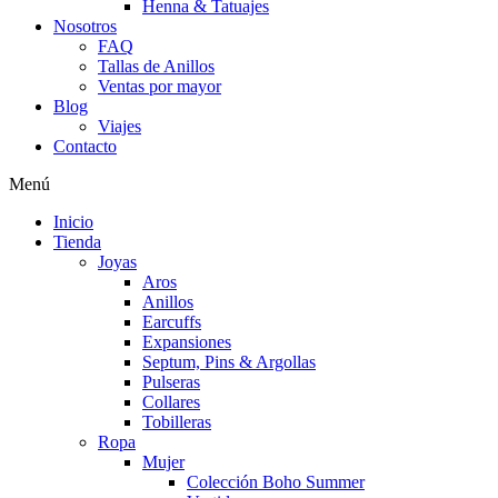
Henna & Tatuajes
Nosotros
FAQ
Tallas de Anillos
Ventas por mayor
Blog
Viajes
Contacto
Menú
Inicio
Tienda
Joyas
Aros
Anillos
Earcuffs
Expansiones
Septum, Pins & Argollas
Pulseras
Collares
Tobilleras
Ropa
Mujer
Colección Boho Summer