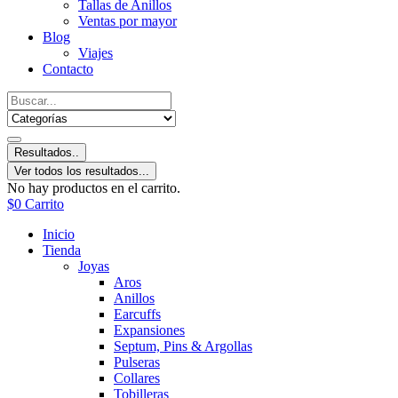
Tallas de Anillos
Ventas por mayor
Blog
Viajes
Contacto
Resultados..
Ver todos los resultados...
No hay productos en el carrito.
$
0
Carrito
Inicio
Tienda
Joyas
Aros
Anillos
Earcuffs
Expansiones
Septum, Pins & Argollas
Pulseras
Collares
Tobilleras