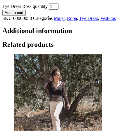
Tye Dress Rosa quantity
Add to cart
SKU
00000058
Categorías
Mujer
,
Ropa
,
Tye Dress
,
Vestidos
Additional information
Related products