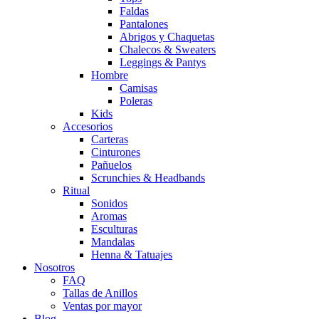
Faldas
Pantalones
Abrigos y Chaquetas
Chalecos & Sweaters
Leggings & Pantys
Hombre
Camisas
Poleras
Kids
Accesorios
Carteras
Cinturones
Pañuelos
Scrunchies & Headbands
Ritual
Sonidos
Aromas
Esculturas
Mandalas
Henna & Tatuajes
Nosotros
FAQ
Tallas de Anillos
Ventas por mayor
Blog