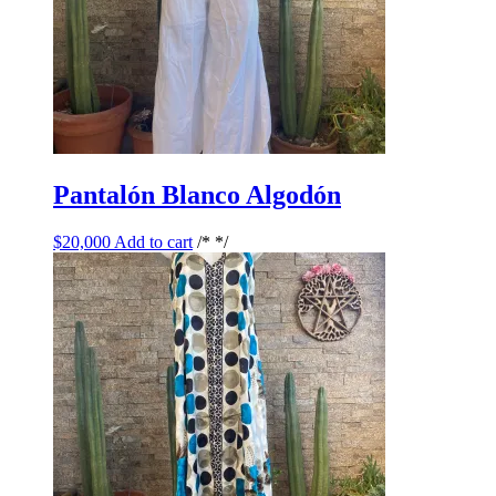
Pantalón Blanco Algodón
$
20,000
Add to cart
/* */