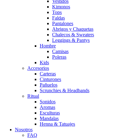
Vestidos
Kimonos
Tops
Faldas
Pantalones
Abrigos y Chaquetas
Chalecos & Sweaters
Leggings & Pantys
Hombre
Camisas
Poleras
Kids
Accesorios
Carteras
Cinturones
Pañuelos
Scrunchies & Headbands
Ritual
Sonidos
Aromas
Esculturas
Mandalas
Henna & Tatuajes
Nosotros
FAQ