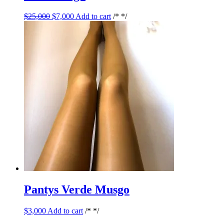
$
25,000
$
7,000
Add to cart
/* */
Pantys Verde Musgo
$
3,000
Add to cart
/* */