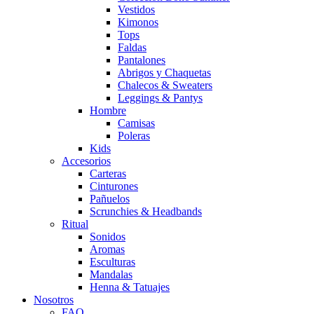
Vestidos
Kimonos
Tops
Faldas
Pantalones
Abrigos y Chaquetas
Chalecos & Sweaters
Leggings & Pantys
Hombre
Camisas
Poleras
Kids
Accesorios
Carteras
Cinturones
Pañuelos
Scrunchies & Headbands
Ritual
Sonidos
Aromas
Esculturas
Mandalas
Henna & Tatuajes
Nosotros
FAQ