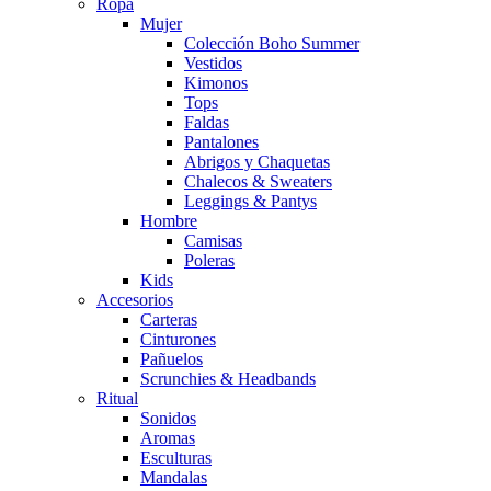
Ropa
Mujer
Colección Boho Summer
Vestidos
Kimonos
Tops
Faldas
Pantalones
Abrigos y Chaquetas
Chalecos & Sweaters
Leggings & Pantys
Hombre
Camisas
Poleras
Kids
Accesorios
Carteras
Cinturones
Pañuelos
Scrunchies & Headbands
Ritual
Sonidos
Aromas
Esculturas
Mandalas