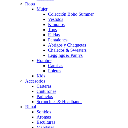
Ropa
Mujer
Colección Boho Summer
Vestidos
Kimonos
Tops
Faldas
Pantalones
Abrigos y Chaquetas
Chalecos & Sweaters
Leggings & Pantys
Hombre
Camisas
Poleras
Kids
Accesorios
Carteras
Cinturones
Pañuelos
Scrunchies & Headbands
Ritual
Sonidos
Aromas
Esculturas
Mandalas