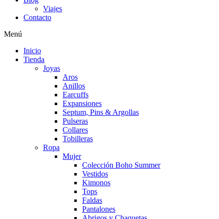
Viajes
Contacto
Menú
Inicio
Tienda
Joyas
Aros
Anillos
Earcuffs
Expansiones
Septum, Pins & Argollas
Pulseras
Collares
Tobilleras
Ropa
Mujer
Colección Boho Summer
Vestidos
Kimonos
Tops
Faldas
Pantalones
Abrigos y Chaquetas