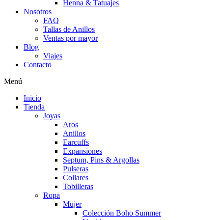
Henna & Tatuajes
Nosotros
FAQ
Tallas de Anillos
Ventas por mayor
Blog
Viajes
Contacto
Menú
Inicio
Tienda
Joyas
Aros
Anillos
Earcuffs
Expansiones
Septum, Pins & Argollas
Pulseras
Collares
Tobilleras
Ropa
Mujer
Colección Boho Summer