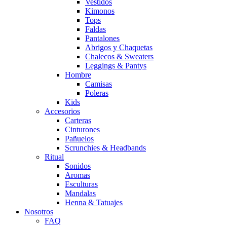
Vestidos
Kimonos
Tops
Faldas
Pantalones
Abrigos y Chaquetas
Chalecos & Sweaters
Leggings & Pantys
Hombre
Camisas
Poleras
Kids
Accesorios
Carteras
Cinturones
Pañuelos
Scrunchies & Headbands
Ritual
Sonidos
Aromas
Esculturas
Mandalas
Henna & Tatuajes
Nosotros
FAQ