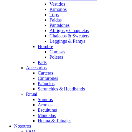
Vestidos
Kimonos
Tops
Faldas
Pantalones
Abrigos y Chaquetas
Chalecos & Sweaters
Leggings & Pantys
Hombre
Camisas
Poleras
Kids
Accesorios
Carteras
Cinturones
Pañuelos
Scrunchies & Headbands
Ritual
Sonidos
Aromas
Esculturas
Mandalas
Henna & Tatuajes
Nosotros
FAQ