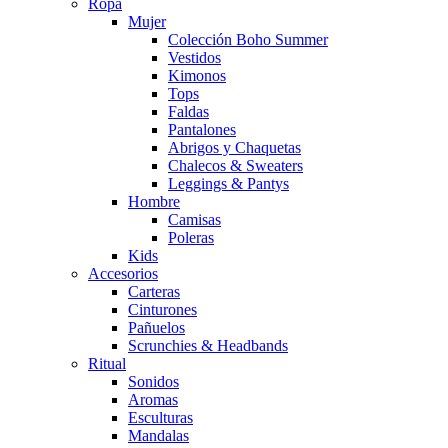
Ropa
Mujer
Colección Boho Summer
Vestidos
Kimonos
Tops
Faldas
Pantalones
Abrigos y Chaquetas
Chalecos & Sweaters
Leggings & Pantys
Hombre
Camisas
Poleras
Kids
Accesorios
Carteras
Cinturones
Pañuelos
Scrunchies & Headbands
Ritual
Sonidos
Aromas
Esculturas
Mandalas