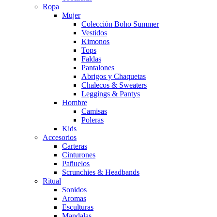
Ropa
Mujer
Colección Boho Summer
Vestidos
Kimonos
Tops
Faldas
Pantalones
Abrigos y Chaquetas
Chalecos & Sweaters
Leggings & Pantys
Hombre
Camisas
Poleras
Kids
Accesorios
Carteras
Cinturones
Pañuelos
Scrunchies & Headbands
Ritual
Sonidos
Aromas
Esculturas
Mandalas