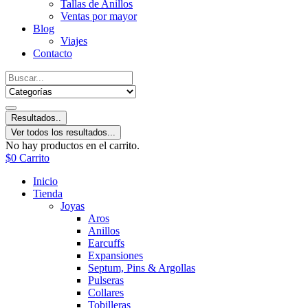
Tallas de Anillos
Ventas por mayor
Blog
Viajes
Contacto
Resultados..
Ver todos los resultados...
No hay productos en el carrito.
$
0
Carrito
Inicio
Tienda
Joyas
Aros
Anillos
Earcuffs
Expansiones
Septum, Pins & Argollas
Pulseras
Collares
Tobilleras