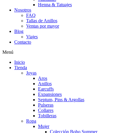
Henna & Tatuajes
Nosotros
FAQ
Tallas de Anillos
Ventas por mayor
Blog
Viajes
Contacto
Menú
Inicio
Tienda
Joyas
Aros
Anillos
Earcuffs
Expansiones
Septum, Pins & Argollas
Pulseras
Collares
Tobilleras
Ropa
Mujer
Colección Boho Summer