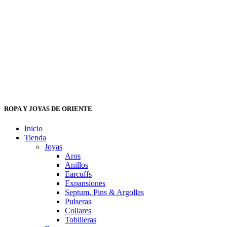
ROPA Y JOYAS DE ORIENTE
Inicio
Tienda
Joyas
Aros
Anillos
Earcuffs
Expansiones
Septum, Pins & Argollas
Pulseras
Collares
Tobilleras