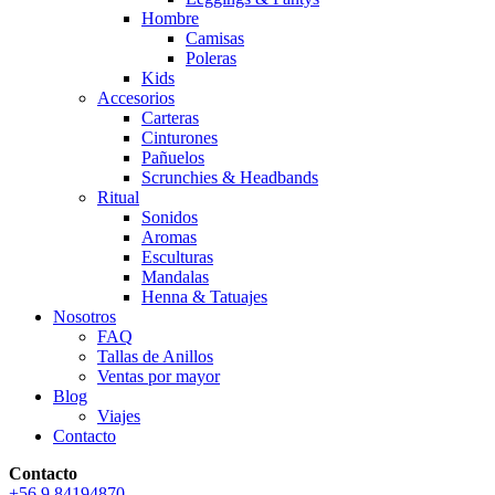
Hombre
Camisas
Poleras
Kids
Accesorios
Carteras
Cinturones
Pañuelos
Scrunchies & Headbands
Ritual
Sonidos
Aromas
Esculturas
Mandalas
Henna & Tatuajes
Nosotros
FAQ
Tallas de Anillos
Ventas por mayor
Blog
Viajes
Contacto
Contacto
+56 9 84194870