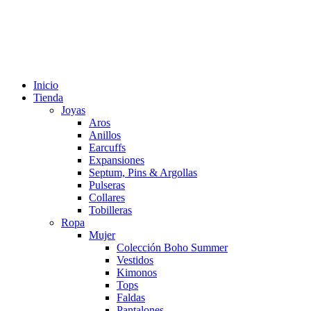
Inicio
Tienda
Joyas
Aros
Anillos
Earcuffs
Expansiones
Septum, Pins & Argollas
Pulseras
Collares
Tobilleras
Ropa
Mujer
Colección Boho Summer
Vestidos
Kimonos
Tops
Faldas
Pantalones