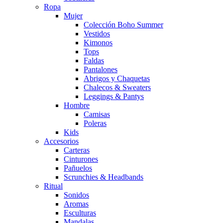
Ropa
Mujer
Colección Boho Summer
Vestidos
Kimonos
Tops
Faldas
Pantalones
Abrigos y Chaquetas
Chalecos & Sweaters
Leggings & Pantys
Hombre
Camisas
Poleras
Kids
Accesorios
Carteras
Cinturones
Pañuelos
Scrunchies & Headbands
Ritual
Sonidos
Aromas
Esculturas
Mandalas