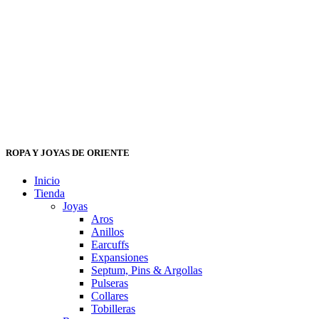
ROPA Y JOYAS DE ORIENTE
Inicio
Tienda
Joyas
Aros
Anillos
Earcuffs
Expansiones
Septum, Pins & Argollas
Pulseras
Collares
Tobilleras