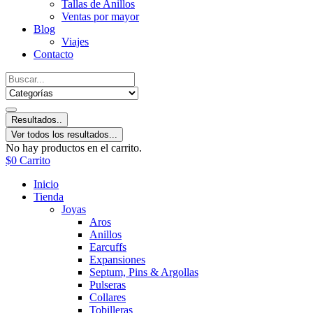
Tallas de Anillos
Ventas por mayor
Blog
Viajes
Contacto
Resultados..
Ver todos los resultados...
No hay productos en el carrito.
$
0
Carrito
Inicio
Tienda
Joyas
Aros
Anillos
Earcuffs
Expansiones
Septum, Pins & Argollas
Pulseras
Collares
Tobilleras