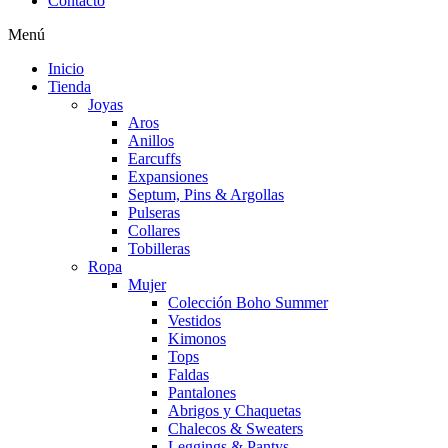
Contacto
Menú
Inicio
Tienda
Joyas
Aros
Anillos
Earcuffs
Expansiones
Septum, Pins & Argollas
Pulseras
Collares
Tobilleras
Ropa
Mujer
Colección Boho Summer
Vestidos
Kimonos
Tops
Faldas
Pantalones
Abrigos y Chaquetas
Chalecos & Sweaters
Leggings & Pantys