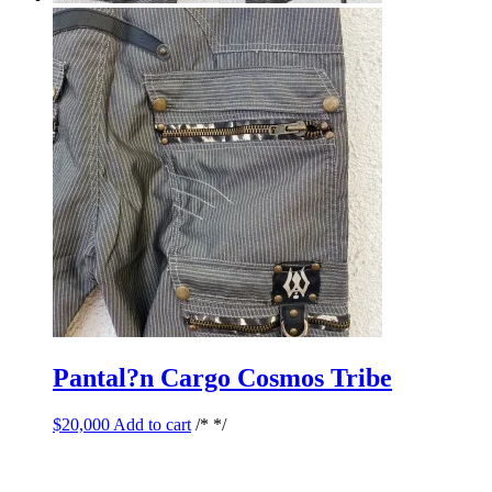
Pantal?n Cargo Cosmos Tribe
$
20,000
Add to cart
/* */