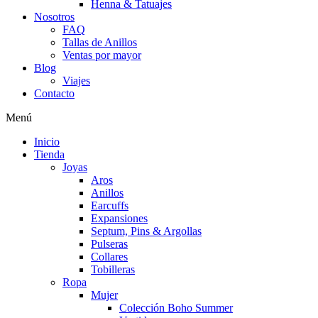
Henna & Tatuajes
Nosotros
FAQ
Tallas de Anillos
Ventas por mayor
Blog
Viajes
Contacto
Menú
Inicio
Tienda
Joyas
Aros
Anillos
Earcuffs
Expansiones
Septum, Pins & Argollas
Pulseras
Collares
Tobilleras
Ropa
Mujer
Colección Boho Summer