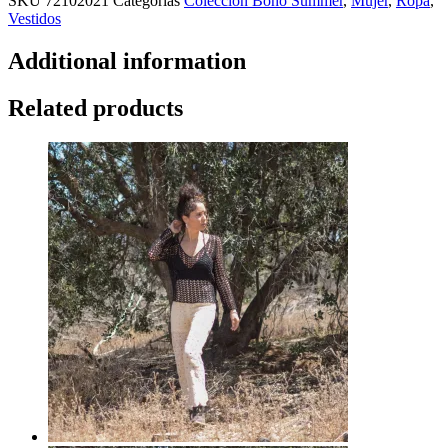
SKU
72102021
Categorías
Colección Boho Summer
,
Mujer
,
Ropa
,
Vestidos
Additional information
Related products