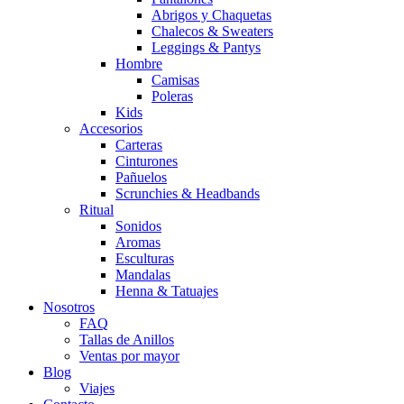
Abrigos y Chaquetas
Chalecos & Sweaters
Leggings & Pantys
Hombre
Camisas
Poleras
Kids
Accesorios
Carteras
Cinturones
Pañuelos
Scrunchies & Headbands
Ritual
Sonidos
Aromas
Esculturas
Mandalas
Henna & Tatuajes
Nosotros
FAQ
Tallas de Anillos
Ventas por mayor
Blog
Viajes