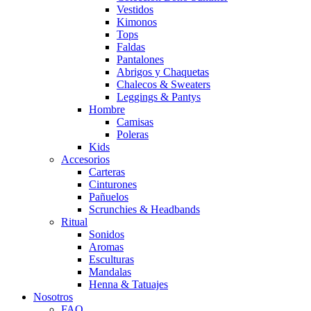
Vestidos
Kimonos
Tops
Faldas
Pantalones
Abrigos y Chaquetas
Chalecos & Sweaters
Leggings & Pantys
Hombre
Camisas
Poleras
Kids
Accesorios
Carteras
Cinturones
Pañuelos
Scrunchies & Headbands
Ritual
Sonidos
Aromas
Esculturas
Mandalas
Henna & Tatuajes
Nosotros
FAQ