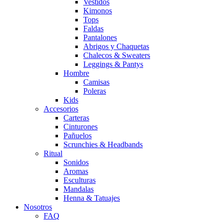
Vestidos
Kimonos
Tops
Faldas
Pantalones
Abrigos y Chaquetas
Chalecos & Sweaters
Leggings & Pantys
Hombre
Camisas
Poleras
Kids
Accesorios
Carteras
Cinturones
Pañuelos
Scrunchies & Headbands
Ritual
Sonidos
Aromas
Esculturas
Mandalas
Henna & Tatuajes
Nosotros
FAQ