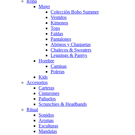
Ropa
Mujer
Colección Boho Summer
Vestidos
Kimonos
Tops
Faldas
Pantalones
Abrigos y Chaquetas
Chalecos & Sweaters
Leggings & Pantys
Hombre
Camisas
Poleras
Kids
Accesorios
Carteras
Cinturones
Pañuelos
Scrunchies & Headbands
Ritual
Sonidos
Aromas
Esculturas
Mandalas