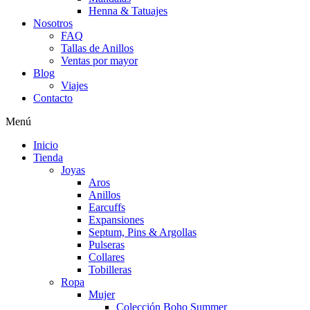
Henna & Tatuajes
Nosotros
FAQ
Tallas de Anillos
Ventas por mayor
Blog
Viajes
Contacto
Menú
Inicio
Tienda
Joyas
Aros
Anillos
Earcuffs
Expansiones
Septum, Pins & Argollas
Pulseras
Collares
Tobilleras
Ropa
Mujer
Colección Boho Summer