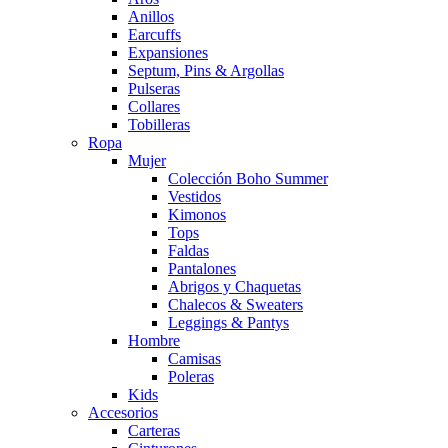
Anillos
Earcuffs
Expansiones
Septum, Pins & Argollas
Pulseras
Collares
Tobilleras
Ropa
Mujer
Colección Boho Summer
Vestidos
Kimonos
Tops
Faldas
Pantalones
Abrigos y Chaquetas
Chalecos & Sweaters
Leggings & Pantys
Hombre
Camisas
Poleras
Kids
Accesorios
Carteras