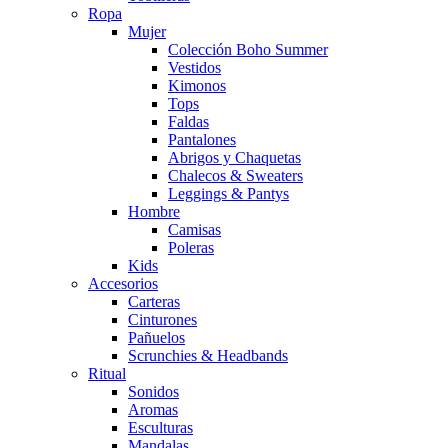
Ropa
Mujer
Colección Boho Summer
Vestidos
Kimonos
Tops
Faldas
Pantalones
Abrigos y Chaquetas
Chalecos & Sweaters
Leggings & Pantys
Hombre
Camisas
Poleras
Kids
Accesorios
Carteras
Cinturones
Pañuelos
Scrunchies & Headbands
Ritual
Sonidos
Aromas
Esculturas
Mandalas