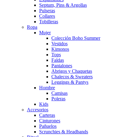
Septum, Pins & Argollas
Pulseras
Collares
Tobilleras
Ropa
Mujer
Colección Boho Summer
Vestidos
Kimonos
Tops
Faldas
Pantalones
Abrigos y Chaquetas
Chalecos & Sweaters
Leggings & Pantys
Hombre
Camisas
Poleras
Kids
Accesorios
Carteras
Cinturones
Pañuelos
Scrunchies & Headbands