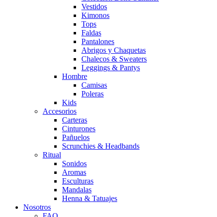
Vestidos
Kimonos
Tops
Faldas
Pantalones
Abrigos y Chaquetas
Chalecos & Sweaters
Leggings & Pantys
Hombre
Camisas
Poleras
Kids
Accesorios
Carteras
Cinturones
Pañuelos
Scrunchies & Headbands
Ritual
Sonidos
Aromas
Esculturas
Mandalas
Henna & Tatuajes
Nosotros
FAQ