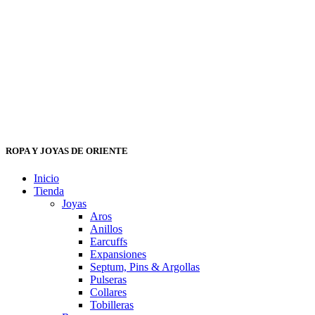
ROPA Y JOYAS DE ORIENTE
Inicio
Tienda
Joyas
Aros
Anillos
Earcuffs
Expansiones
Septum, Pins & Argollas
Pulseras
Collares
Tobilleras