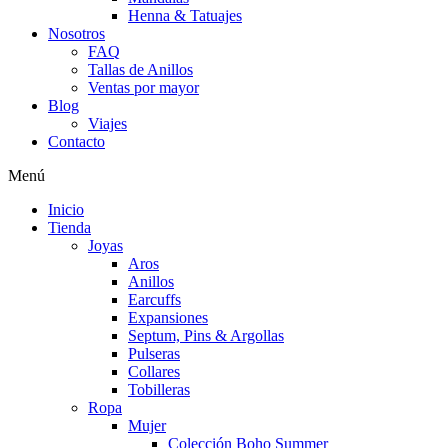
Henna & Tatuajes
Nosotros
FAQ
Tallas de Anillos
Ventas por mayor
Blog
Viajes
Contacto
Menú
Inicio
Tienda
Joyas
Aros
Anillos
Earcuffs
Expansiones
Septum, Pins & Argollas
Pulseras
Collares
Tobilleras
Ropa
Mujer
Colección Boho Summer