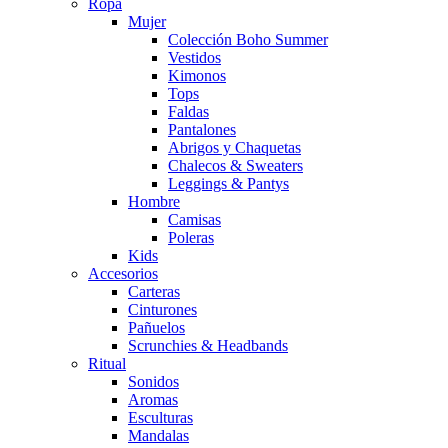
Ropa
Mujer
Colección Boho Summer
Vestidos
Kimonos
Tops
Faldas
Pantalones
Abrigos y Chaquetas
Chalecos & Sweaters
Leggings & Pantys
Hombre
Camisas
Poleras
Kids
Accesorios
Carteras
Cinturones
Pañuelos
Scrunchies & Headbands
Ritual
Sonidos
Aromas
Esculturas
Mandalas