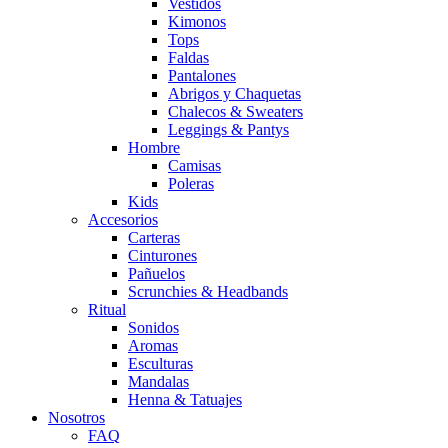
Vestidos
Kimonos
Tops
Faldas
Pantalones
Abrigos y Chaquetas
Chalecos & Sweaters
Leggings & Pantys
Hombre
Camisas
Poleras
Kids
Accesorios
Carteras
Cinturones
Pañuelos
Scrunchies & Headbands
Ritual
Sonidos
Aromas
Esculturas
Mandalas
Henna & Tatuajes
Nosotros
FAQ