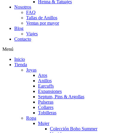
Henna & Tatuajes
Nosotros
FAQ
Tallas de Anillos
Ventas por mayor
Blog
Viajes
Contacto
Menú
Inicio
Tienda
Joyas
Aros
Anillos
Earcuffs
Expansiones
Septum, Pins & Argollas
Pulseras
Collares
Tobilleras
Ropa
Mujer
Colección Boho Summer