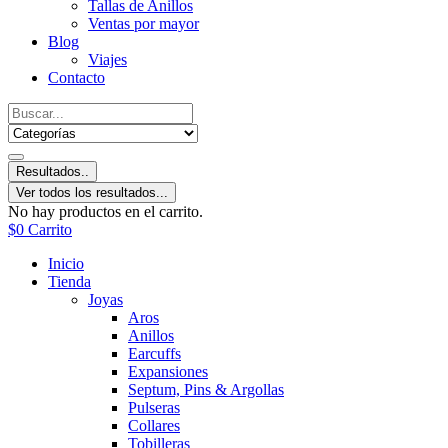
Tallas de Anillos
Ventas por mayor
Blog
Viajes
Contacto
Resultados..
Ver todos los resultados...
No hay productos en el carrito.
$
0
Carrito
Inicio
Tienda
Joyas
Aros
Anillos
Earcuffs
Expansiones
Septum, Pins & Argollas
Pulseras
Collares
Tobilleras