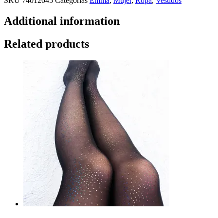
SKU
74012045
Categorías
Emma
,
Mujer
,
Ropa
,
Vestidos
Additional information
Related products