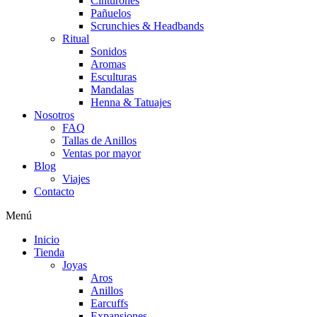
Cinturones
Pañuelos
Scrunchies & Headbands
Ritual
Sonidos
Aromas
Esculturas
Mandalas
Henna & Tatuajes
Nosotros
FAQ
Tallas de Anillos
Ventas por mayor
Blog
Viajes
Contacto
Menú
Inicio
Tienda
Joyas
Aros
Anillos
Earcuffs
Expansiones