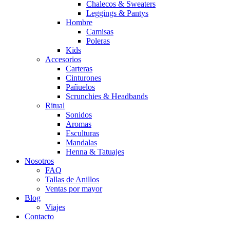
Chalecos & Sweaters
Leggings & Pantys
Hombre
Camisas
Poleras
Kids
Accesorios
Carteras
Cinturones
Pañuelos
Scrunchies & Headbands
Ritual
Sonidos
Aromas
Esculturas
Mandalas
Henna & Tatuajes
Nosotros
FAQ
Tallas de Anillos
Ventas por mayor
Blog
Viajes
Contacto