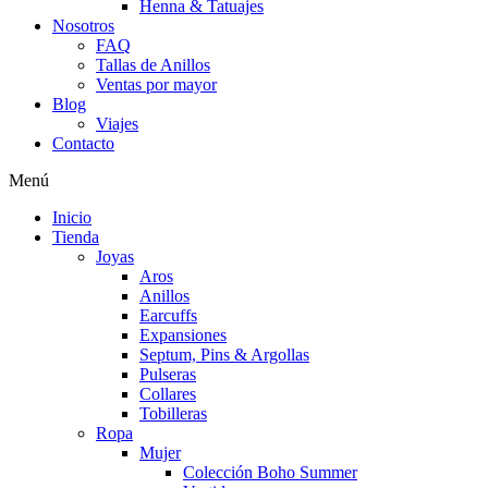
Henna & Tatuajes
Nosotros
FAQ
Tallas de Anillos
Ventas por mayor
Blog
Viajes
Contacto
Menú
Inicio
Tienda
Joyas
Aros
Anillos
Earcuffs
Expansiones
Septum, Pins & Argollas
Pulseras
Collares
Tobilleras
Ropa
Mujer
Colección Boho Summer