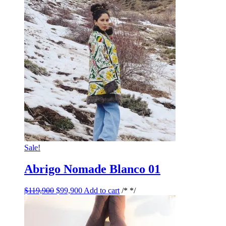
Sale!
Abrigo Nomade Blanco 01
$
119,900
$
99,900
Add to cart
/* */