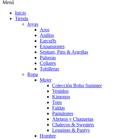
Menú
Inicio
Tienda
Joyas
Aros
Anillos
Earcuffs
Expansiones
Septum, Pins & Argollas
Pulseras
Collares
Tobilleras
Ropa
Mujer
Colección Boho Summer
Vestidos
Kimonos
Tops
Faldas
Pantalones
Abrigos y Chaquetas
Chalecos & Sweaters
Leggings & Pantys
Hombre