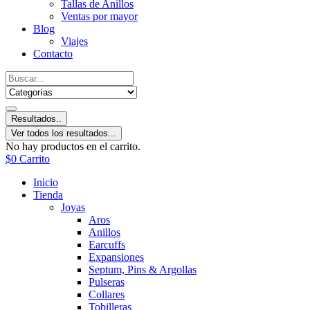
Tallas de Anillos
Ventas por mayor
Blog
Viajes
Contacto
Resultados..
Ver todos los resultados...
No hay productos en el carrito.
$
0
Carrito
Inicio
Tienda
Joyas
Aros
Anillos
Earcuffs
Expansiones
Septum, Pins & Argollas
Pulseras
Collares
Tobilleras