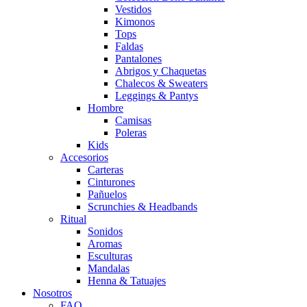
Vestidos
Kimonos
Tops
Faldas
Pantalones
Abrigos y Chaquetas
Chalecos & Sweaters
Leggings & Pantys
Hombre
Camisas
Poleras
Kids
Accesorios
Carteras
Cinturones
Pañuelos
Scrunchies & Headbands
Ritual
Sonidos
Aromas
Esculturas
Mandalas
Henna & Tatuajes
Nosotros
FAQ