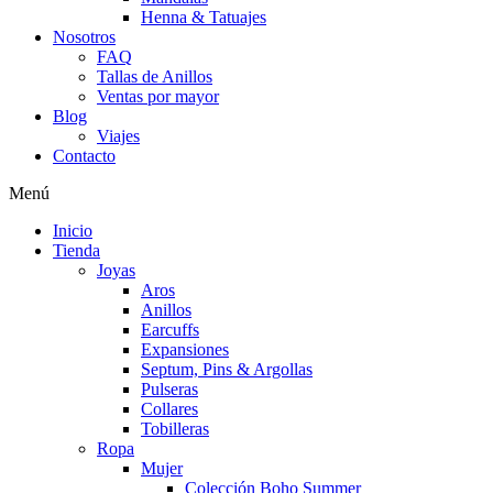
Henna & Tatuajes
Nosotros
FAQ
Tallas de Anillos
Ventas por mayor
Blog
Viajes
Contacto
Menú
Inicio
Tienda
Joyas
Aros
Anillos
Earcuffs
Expansiones
Septum, Pins & Argollas
Pulseras
Collares
Tobilleras
Ropa
Mujer
Colección Boho Summer