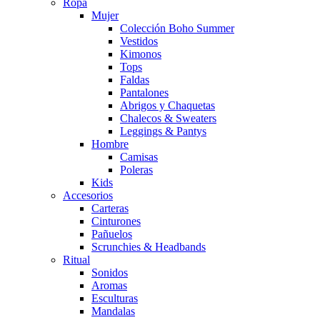
Ropa
Mujer
Colección Boho Summer
Vestidos
Kimonos
Tops
Faldas
Pantalones
Abrigos y Chaquetas
Chalecos & Sweaters
Leggings & Pantys
Hombre
Camisas
Poleras
Kids
Accesorios
Carteras
Cinturones
Pañuelos
Scrunchies & Headbands
Ritual
Sonidos
Aromas
Esculturas
Mandalas