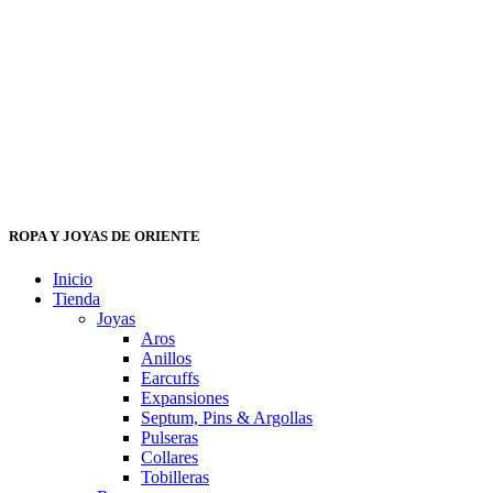
ROPA Y JOYAS DE ORIENTE
Inicio
Tienda
Joyas
Aros
Anillos
Earcuffs
Expansiones
Septum, Pins & Argollas
Pulseras
Collares
Tobilleras