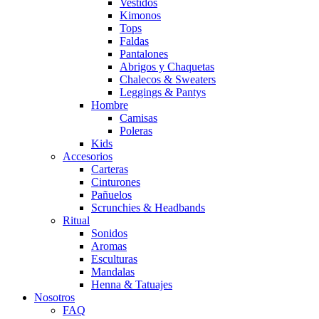
Vestidos
Kimonos
Tops
Faldas
Pantalones
Abrigos y Chaquetas
Chalecos & Sweaters
Leggings & Pantys
Hombre
Camisas
Poleras
Kids
Accesorios
Carteras
Cinturones
Pañuelos
Scrunchies & Headbands
Ritual
Sonidos
Aromas
Esculturas
Mandalas
Henna & Tatuajes
Nosotros
FAQ