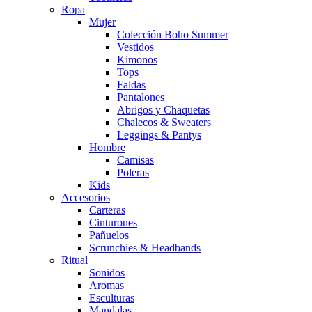
Ropa
Mujer
Colección Boho Summer
Vestidos
Kimonos
Tops
Faldas
Pantalones
Abrigos y Chaquetas
Chalecos & Sweaters
Leggings & Pantys
Hombre
Camisas
Poleras
Kids
Accesorios
Carteras
Cinturones
Pañuelos
Scrunchies & Headbands
Ritual
Sonidos
Aromas
Esculturas
Mandalas