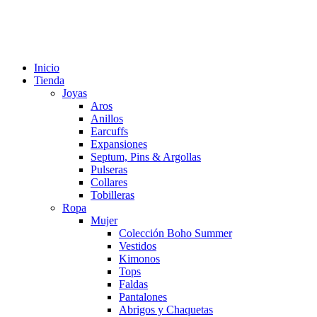
Inicio
Tienda
Joyas
Aros
Anillos
Earcuffs
Expansiones
Septum, Pins & Argollas
Pulseras
Collares
Tobilleras
Ropa
Mujer
Colección Boho Summer
Vestidos
Kimonos
Tops
Faldas
Pantalones
Abrigos y Chaquetas