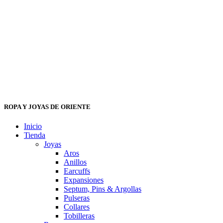
ROPA Y JOYAS DE ORIENTE
Inicio
Tienda
Joyas
Aros
Anillos
Earcuffs
Expansiones
Septum, Pins & Argollas
Pulseras
Collares
Tobilleras