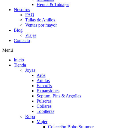
Henna & Tatuajes
Nosotros
FAQ
Tallas de Anillos
Ventas por mayor
Blog
Viajes
Contacto
Menú
Inicio
Tienda
Joyas
Aros
Anillos
Earcuffs
Expansiones
Septum, Pins & Argollas
Pulseras
Collares
Tobilleras
Ropa
Mujer
Colección Boho Summer