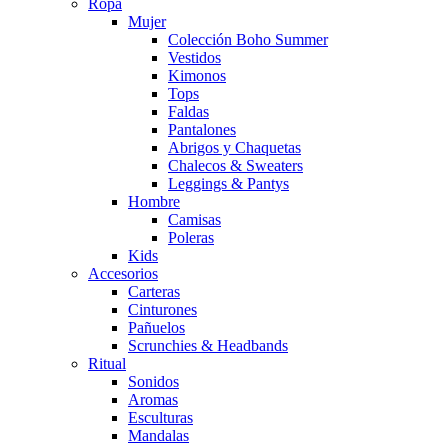
Ropa
Mujer
Colección Boho Summer
Vestidos
Kimonos
Tops
Faldas
Pantalones
Abrigos y Chaquetas
Chalecos & Sweaters
Leggings & Pantys
Hombre
Camisas
Poleras
Kids
Accesorios
Carteras
Cinturones
Pañuelos
Scrunchies & Headbands
Ritual
Sonidos
Aromas
Esculturas
Mandalas