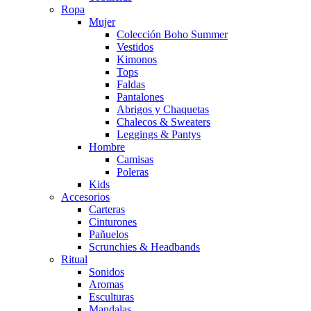
Ropa
Mujer
Colección Boho Summer
Vestidos
Kimonos
Tops
Faldas
Pantalones
Abrigos y Chaquetas
Chalecos & Sweaters
Leggings & Pantys
Hombre
Camisas
Poleras
Kids
Accesorios
Carteras
Cinturones
Pañuelos
Scrunchies & Headbands
Ritual
Sonidos
Aromas
Esculturas
Mandalas