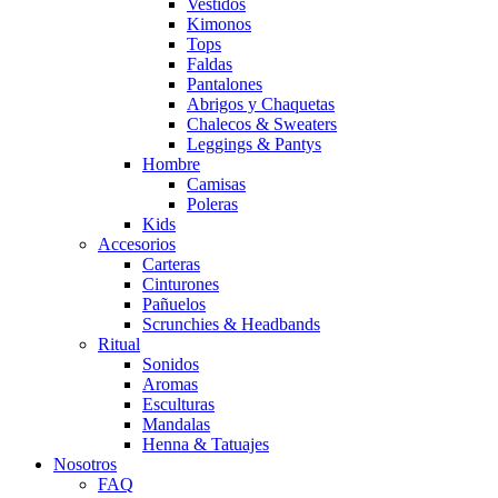
Vestidos
Kimonos
Tops
Faldas
Pantalones
Abrigos y Chaquetas
Chalecos & Sweaters
Leggings & Pantys
Hombre
Camisas
Poleras
Kids
Accesorios
Carteras
Cinturones
Pañuelos
Scrunchies & Headbands
Ritual
Sonidos
Aromas
Esculturas
Mandalas
Henna & Tatuajes
Nosotros
FAQ