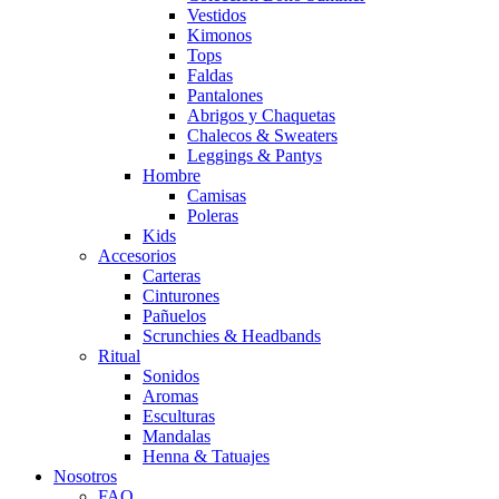
Vestidos
Kimonos
Tops
Faldas
Pantalones
Abrigos y Chaquetas
Chalecos & Sweaters
Leggings & Pantys
Hombre
Camisas
Poleras
Kids
Accesorios
Carteras
Cinturones
Pañuelos
Scrunchies & Headbands
Ritual
Sonidos
Aromas
Esculturas
Mandalas
Henna & Tatuajes
Nosotros
FAQ