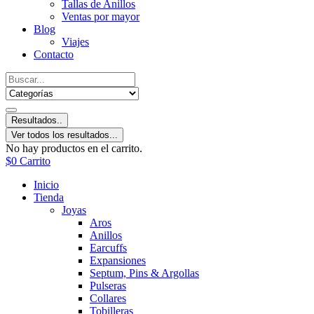
Tallas de Anillos
Ventas por mayor
Blog
Viajes
Contacto
Resultados..
Ver todos los resultados...
No hay productos en el carrito.
$
0
Carrito
Inicio
Tienda
Joyas
Aros
Anillos
Earcuffs
Expansiones
Septum, Pins & Argollas
Pulseras
Collares
Tobilleras