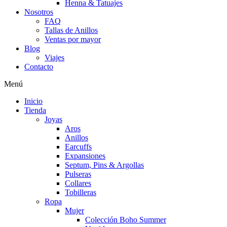
Henna & Tatuajes
Nosotros
FAQ
Tallas de Anillos
Ventas por mayor
Blog
Viajes
Contacto
Menú
Inicio
Tienda
Joyas
Aros
Anillos
Earcuffs
Expansiones
Septum, Pins & Argollas
Pulseras
Collares
Tobilleras
Ropa
Mujer
Colección Boho Summer