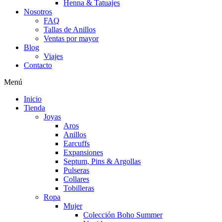
Henna & Tatuajes
Nosotros
FAQ
Tallas de Anillos
Ventas por mayor
Blog
Viajes
Contacto
Menú
Inicio
Tienda
Joyas
Aros
Anillos
Earcuffs
Expansiones
Septum, Pins & Argollas
Pulseras
Collares
Tobilleras
Ropa
Mujer
Colección Boho Summer