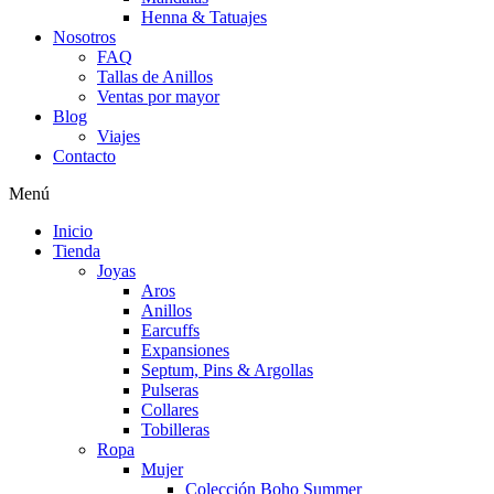
Henna & Tatuajes
Nosotros
FAQ
Tallas de Anillos
Ventas por mayor
Blog
Viajes
Contacto
Menú
Inicio
Tienda
Joyas
Aros
Anillos
Earcuffs
Expansiones
Septum, Pins & Argollas
Pulseras
Collares
Tobilleras
Ropa
Mujer
Colección Boho Summer