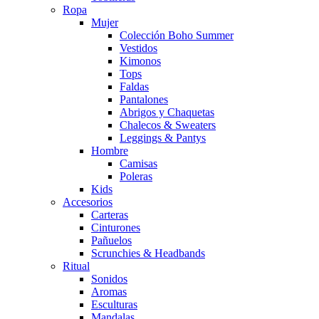
Ropa
Mujer
Colección Boho Summer
Vestidos
Kimonos
Tops
Faldas
Pantalones
Abrigos y Chaquetas
Chalecos & Sweaters
Leggings & Pantys
Hombre
Camisas
Poleras
Kids
Accesorios
Carteras
Cinturones
Pañuelos
Scrunchies & Headbands
Ritual
Sonidos
Aromas
Esculturas
Mandalas