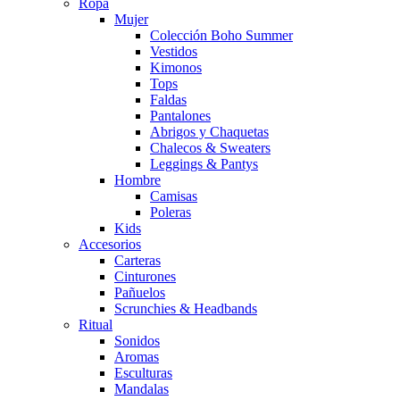
Ropa
Mujer
Colección Boho Summer
Vestidos
Kimonos
Tops
Faldas
Pantalones
Abrigos y Chaquetas
Chalecos & Sweaters
Leggings & Pantys
Hombre
Camisas
Poleras
Kids
Accesorios
Carteras
Cinturones
Pañuelos
Scrunchies & Headbands
Ritual
Sonidos
Aromas
Esculturas
Mandalas