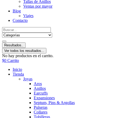
Tallas de Anillos
Ventas por mayor
Blog
Viajes
Contacto
Resultados..
Ver todos los resultados...
No hay productos en el carrito.
$
0
Carrito
Inicio
Tienda
Joyas
Aros
Anillos
Earcuffs
Expansiones
Septum, Pins & Argollas
Pulseras
Collares
Tobilleras