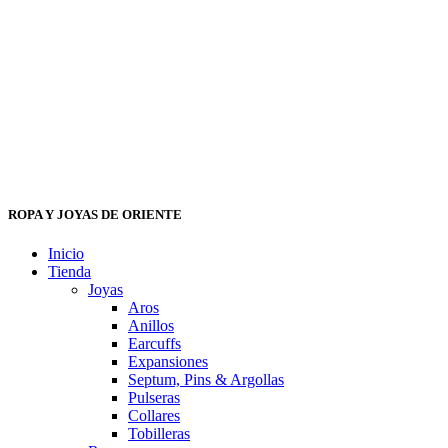
ROPA Y JOYAS DE ORIENTE
Inicio
Tienda
Joyas
Aros
Anillos
Earcuffs
Expansiones
Septum, Pins & Argollas
Pulseras
Collares
Tobilleras