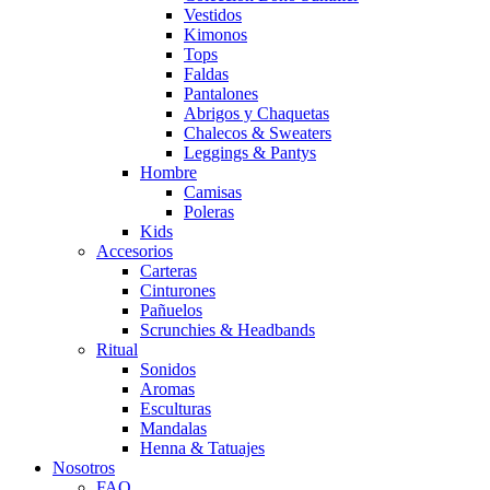
Vestidos
Kimonos
Tops
Faldas
Pantalones
Abrigos y Chaquetas
Chalecos & Sweaters
Leggings & Pantys
Hombre
Camisas
Poleras
Kids
Accesorios
Carteras
Cinturones
Pañuelos
Scrunchies & Headbands
Ritual
Sonidos
Aromas
Esculturas
Mandalas
Henna & Tatuajes
Nosotros
FAQ