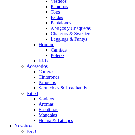
Vestidos
Kimonos
Tops
Faldas
Pantalones
Abrigos y Chaquetas
Chalecos & Sweaters
Leggings & Pantys
Hombre
Camisas
Poleras
Kids
Accesorios
Carteras
Cinturones
Pañuelos
Scrunchies & Headbands
Ritual
Sonidos
Aromas
Esculturas
Mandalas
Henna & Tatuajes
Nosotros
FAQ