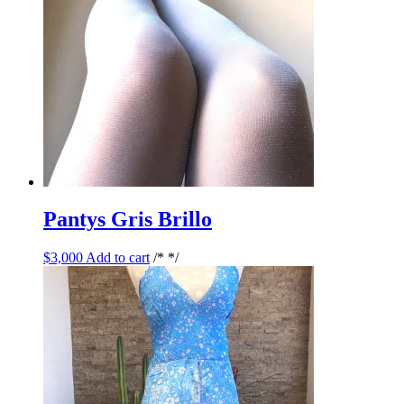
Pantys Gris Brillo
$
3,000
Add to cart
/* */