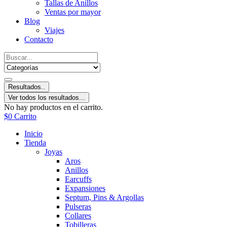
Tallas de Anillos
Ventas por mayor
Blog
Viajes
Contacto
Resultados..
Ver todos los resultados...
No hay productos en el carrito.
$
0
Carrito
Inicio
Tienda
Joyas
Aros
Anillos
Earcuffs
Expansiones
Septum, Pins & Argollas
Pulseras
Collares
Tobilleras