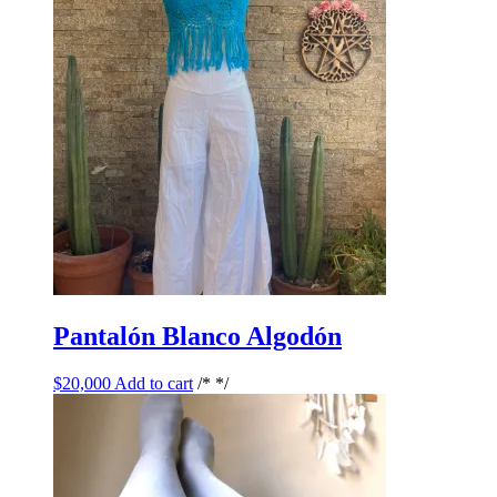
Pantalón Blanco Algodón
$
20,000
Add to cart
/* */