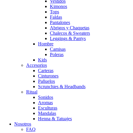
Vestidos
Kimonos
Tops
Faldas
Pantalones
Abrigos y Chaquetas
Chalecos & Sweaters
Leggings & Pantys
Hombre
Camisas
Poleras
Kids
Accesorios
Carteras
Cinturones
Pañuelos
Scrunchies & Headbands
Ritual
Sonidos
Aromas
Esculturas
Mandalas
Henna & Tatuajes
Nosotros
FAQ