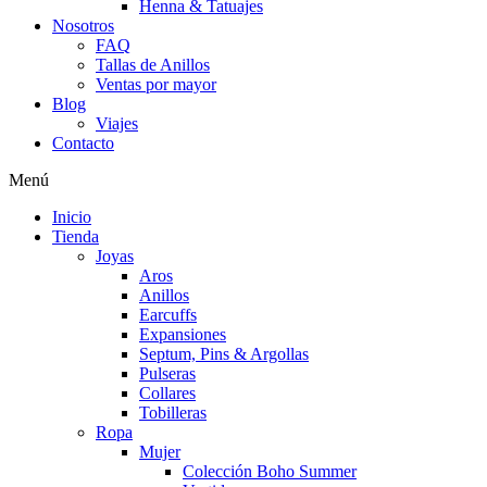
Henna & Tatuajes
Nosotros
FAQ
Tallas de Anillos
Ventas por mayor
Blog
Viajes
Contacto
Menú
Inicio
Tienda
Joyas
Aros
Anillos
Earcuffs
Expansiones
Septum, Pins & Argollas
Pulseras
Collares
Tobilleras
Ropa
Mujer
Colección Boho Summer