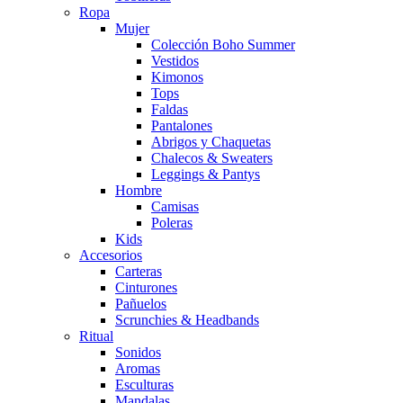
Ropa
Mujer
Colección Boho Summer
Vestidos
Kimonos
Tops
Faldas
Pantalones
Abrigos y Chaquetas
Chalecos & Sweaters
Leggings & Pantys
Hombre
Camisas
Poleras
Kids
Accesorios
Carteras
Cinturones
Pañuelos
Scrunchies & Headbands
Ritual
Sonidos
Aromas
Esculturas
Mandalas