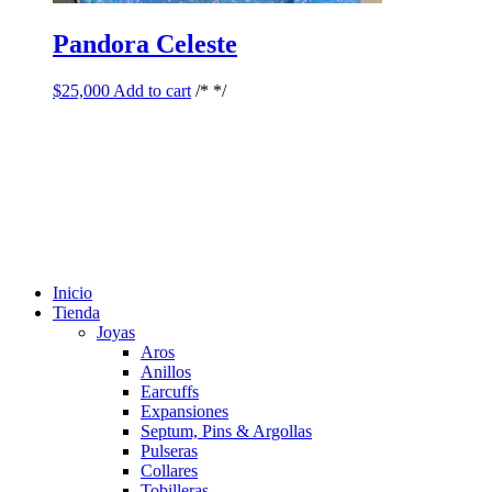
Pandora Celeste
$
25,000
Add to cart
/* */
Inicio
Tienda
Joyas
Aros
Anillos
Earcuffs
Expansiones
Septum, Pins & Argollas
Pulseras
Collares
Tobilleras