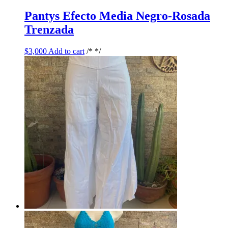
Pantys Efecto Media Negro-Rosada
Trenzada
$
3,000
Add to cart
/* */