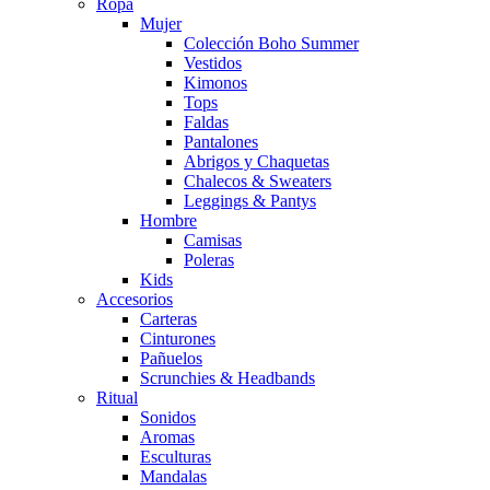
Ropa
Mujer
Colección Boho Summer
Vestidos
Kimonos
Tops
Faldas
Pantalones
Abrigos y Chaquetas
Chalecos & Sweaters
Leggings & Pantys
Hombre
Camisas
Poleras
Kids
Accesorios
Carteras
Cinturones
Pañuelos
Scrunchies & Headbands
Ritual
Sonidos
Aromas
Esculturas
Mandalas