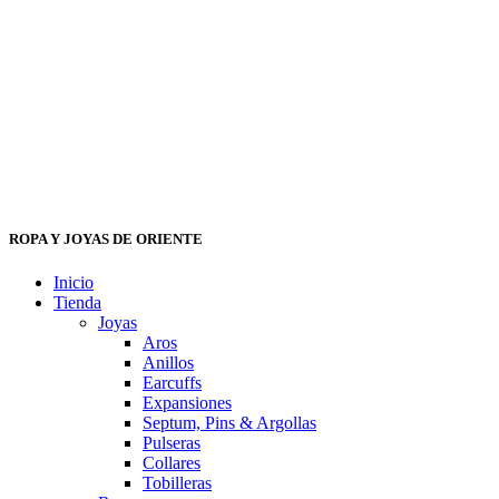
ROPA Y JOYAS DE ORIENTE
Inicio
Tienda
Joyas
Aros
Anillos
Earcuffs
Expansiones
Septum, Pins & Argollas
Pulseras
Collares
Tobilleras