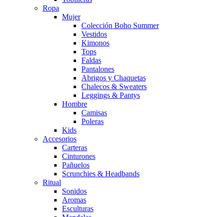
Ropa
Mujer
Colección Boho Summer
Vestidos
Kimonos
Tops
Faldas
Pantalones
Abrigos y Chaquetas
Chalecos & Sweaters
Leggings & Pantys
Hombre
Camisas
Poleras
Kids
Accesorios
Carteras
Cinturones
Pañuelos
Scrunchies & Headbands
Ritual
Sonidos
Aromas
Esculturas