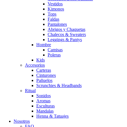
Vestidos
Kimonos
Tops
Faldas
Pantalones
Abrigos y Chaquetas
Chalecos & Sweaters
Leggings & Pantys
Hombre
Camisas
Poleras
Kids
Accesorios
Carteras
Cinturones
Pañuelos
Scrunchies & Headbands
Ritual
Sonidos
Aromas
Esculturas
Mandalas
Henna & Tatuajes
Nosotros
FAQ