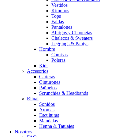
Vestidos
Kimonos
Tops
Faldas
Pantalones
Abrigos y Chaquetas
Chalecos & Sweaters
Leggings & Pantys
Hombre
Camisas
Poleras
Kids
Accesorios
Carteras
Cinturones
Pañuelos
Scrunchies & Headbands
Ritual
Sonidos
Aromas
Esculturas
Mandalas
Henna & Tatuajes
Nosotros