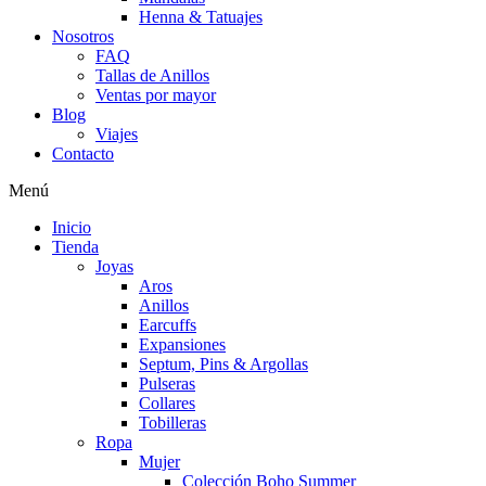
Henna & Tatuajes
Nosotros
FAQ
Tallas de Anillos
Ventas por mayor
Blog
Viajes
Contacto
Menú
Inicio
Tienda
Joyas
Aros
Anillos
Earcuffs
Expansiones
Septum, Pins & Argollas
Pulseras
Collares
Tobilleras
Ropa
Mujer
Colección Boho Summer