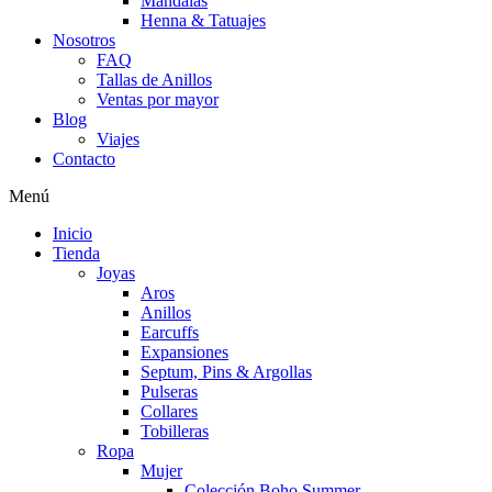
Mandalas
Henna & Tatuajes
Nosotros
FAQ
Tallas de Anillos
Ventas por mayor
Blog
Viajes
Contacto
Menú
Inicio
Tienda
Joyas
Aros
Anillos
Earcuffs
Expansiones
Septum, Pins & Argollas
Pulseras
Collares
Tobilleras
Ropa
Mujer
Colección Boho Summer