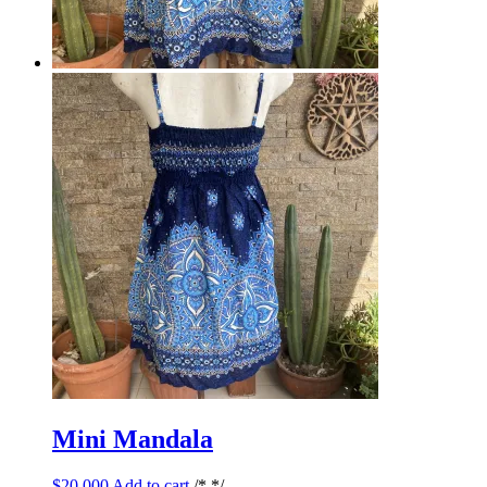
Mini Mandala
$
20,000
Add to cart
/* */