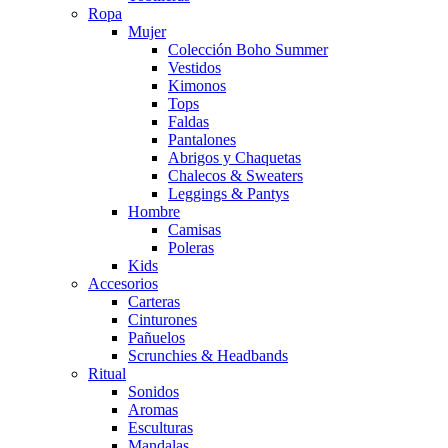
Ropa
Mujer
Colección Boho Summer
Vestidos
Kimonos
Tops
Faldas
Pantalones
Abrigos y Chaquetas
Chalecos & Sweaters
Leggings & Pantys
Hombre
Camisas
Poleras
Kids
Accesorios
Carteras
Cinturones
Pañuelos
Scrunchies & Headbands
Ritual
Sonidos
Aromas
Esculturas
Mandalas