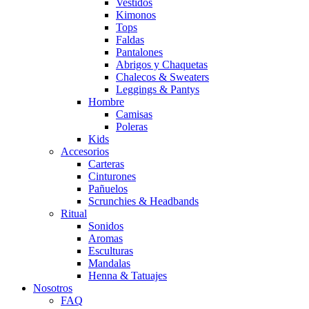
Vestidos
Kimonos
Tops
Faldas
Pantalones
Abrigos y Chaquetas
Chalecos & Sweaters
Leggings & Pantys
Hombre
Camisas
Poleras
Kids
Accesorios
Carteras
Cinturones
Pañuelos
Scrunchies & Headbands
Ritual
Sonidos
Aromas
Esculturas
Mandalas
Henna & Tatuajes
Nosotros
FAQ