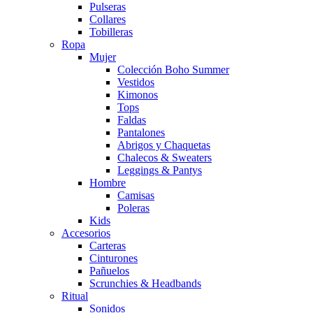
Pulseras
Collares
Tobilleras
Ropa
Mujer
Colección Boho Summer
Vestidos
Kimonos
Tops
Faldas
Pantalones
Abrigos y Chaquetas
Chalecos & Sweaters
Leggings & Pantys
Hombre
Camisas
Poleras
Kids
Accesorios
Carteras
Cinturones
Pañuelos
Scrunchies & Headbands
Ritual
Sonidos