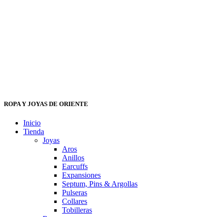
ROPA Y JOYAS DE ORIENTE
Inicio
Tienda
Joyas
Aros
Anillos
Earcuffs
Expansiones
Septum, Pins & Argollas
Pulseras
Collares
Tobilleras