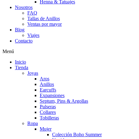
Henna & Tatuajes
Nosotros
FAQ
Tallas de Anillos
Ventas por mayor
Blog
Viajes
Contacto
Menú
Inicio
Tienda
Joyas
Aros
Anillos
Earcuffs
Expansiones
Septum, Pins & Argollas
Pulseras
Collares
Tobilleras
Ropa
Mujer
Colección Boho Summer