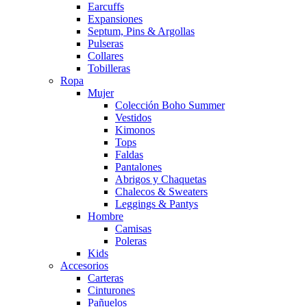
Earcuffs
Expansiones
Septum, Pins & Argollas
Pulseras
Collares
Tobilleras
Ropa
Mujer
Colección Boho Summer
Vestidos
Kimonos
Tops
Faldas
Pantalones
Abrigos y Chaquetas
Chalecos & Sweaters
Leggings & Pantys
Hombre
Camisas
Poleras
Kids
Accesorios
Carteras
Cinturones
Pañuelos