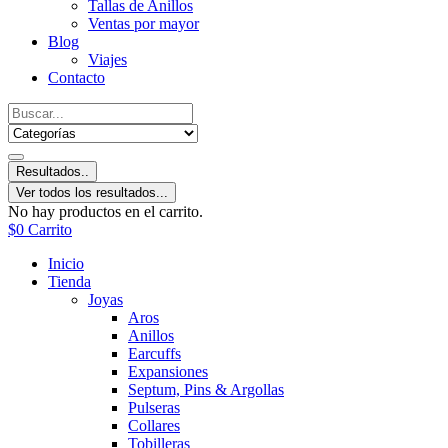
Tallas de Anillos
Ventas por mayor
Blog
Viajes
Contacto
Resultados..
Ver todos los resultados...
No hay productos en el carrito.
$
0
Carrito
Inicio
Tienda
Joyas
Aros
Anillos
Earcuffs
Expansiones
Septum, Pins & Argollas
Pulseras
Collares
Tobilleras