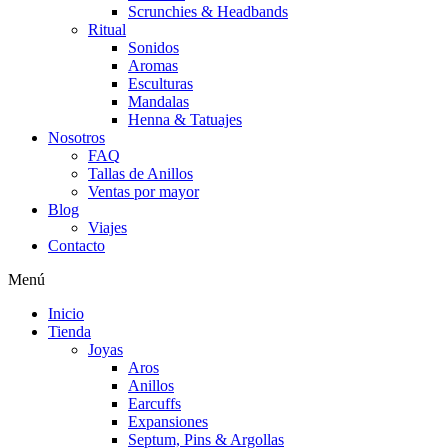
Scrunchies & Headbands
Ritual
Sonidos
Aromas
Esculturas
Mandalas
Henna & Tatuajes
Nosotros
FAQ
Tallas de Anillos
Ventas por mayor
Blog
Viajes
Contacto
Menú
Inicio
Tienda
Joyas
Aros
Anillos
Earcuffs
Expansiones
Septum, Pins & Argollas