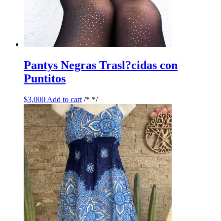
Pantys Negras Trasl?cidas con
Puntitos
$
3,000
Add to cart
/* */