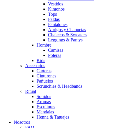
Vestidos
Kimonos
Tops
Faldas
Pantalones
Abrigos y Chaquetas
Chalecos & Sweaters
Leggings & Pantys
Hombre
Camisas
Poleras
Kids
Accesorios
Carteras
Cinturones
Pañuelos
Scrunchies & Headbands
Ritual
Sonidos
Aromas
Esculturas
Mandalas
Henna & Tatuajes
Nosotros
FAQ