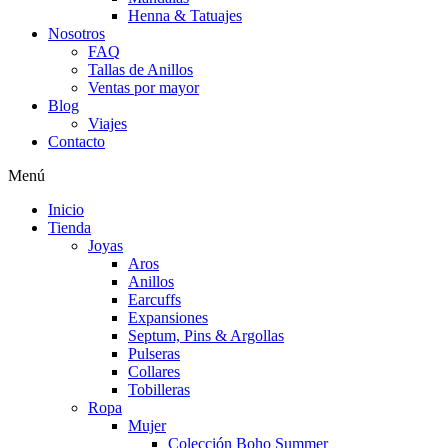
Henna & Tatuajes
Nosotros
FAQ
Tallas de Anillos
Ventas por mayor
Blog
Viajes
Contacto
Menú
Inicio
Tienda
Joyas
Aros
Anillos
Earcuffs
Expansiones
Septum, Pins & Argollas
Pulseras
Collares
Tobilleras
Ropa
Mujer
Colección Boho Summer