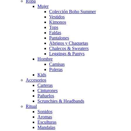
Ropa
Mujer
Colección Boho Summer
Vestidos
Kimonos
Tops
Faldas
Pantalones
Abrigos y Chaquetas
Chalecos & Sweaters
Leggings & Pantys
Hombre
Camisas
Poleras
Kids
Accesorios
Carteras
Cinturones
Pañuelos
Scrunchies & Headbands
Ritual
Sonidos
Aromas
Esculturas
Mandalas