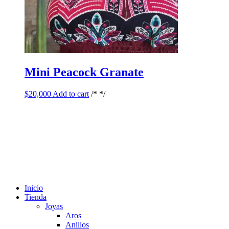
Mini Peacock Granate
$
20,000
Add to cart
/* */
Inicio
Tienda
Joyas
Aros
Anillos