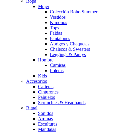
Ropa
Mujer
Colección Boho Summer
Vestidos
Kimonos
Tops
Faldas
Pantalones
Abrigos y Chaquetas
Chalecos & Sweaters
Leggings & Pantys
Hombre
Camisas
Poleras
Kids
Accesorios
Carteras
Cinturones
Pañuelos
Scrunchies & Headbands
Ritual
Sonidos
Aromas
Esculturas
Mandalas