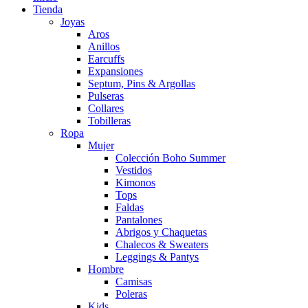
Tienda
Joyas
Aros
Anillos
Earcuffs
Expansiones
Septum, Pins & Argollas
Pulseras
Collares
Tobilleras
Ropa
Mujer
Colección Boho Summer
Vestidos
Kimonos
Tops
Faldas
Pantalones
Abrigos y Chaquetas
Chalecos & Sweaters
Leggings & Pantys
Hombre
Camisas
Poleras
Kids