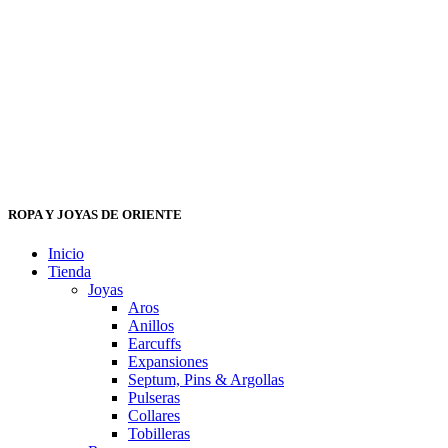
ROPA Y JOYAS DE ORIENTE
Inicio
Tienda
Joyas
Aros
Anillos
Earcuffs
Expansiones
Septum, Pins & Argollas
Pulseras
Collares
Tobilleras