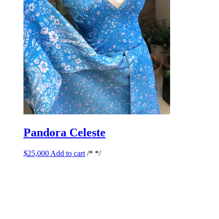
Pandora Celeste
$
25,000
Add to cart
/* */