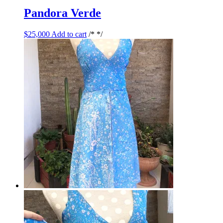
Pandora Verde
$
25,000
Add to cart
/* */