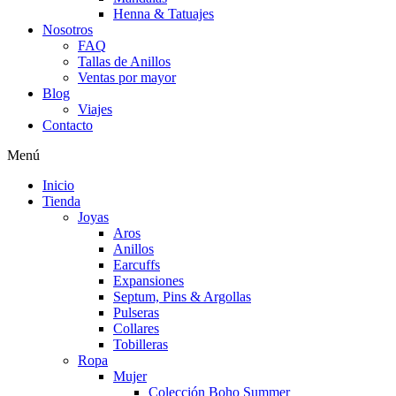
Henna & Tatuajes
Nosotros
FAQ
Tallas de Anillos
Ventas por mayor
Blog
Viajes
Contacto
Menú
Inicio
Tienda
Joyas
Aros
Anillos
Earcuffs
Expansiones
Septum, Pins & Argollas
Pulseras
Collares
Tobilleras
Ropa
Mujer
Colección Boho Summer