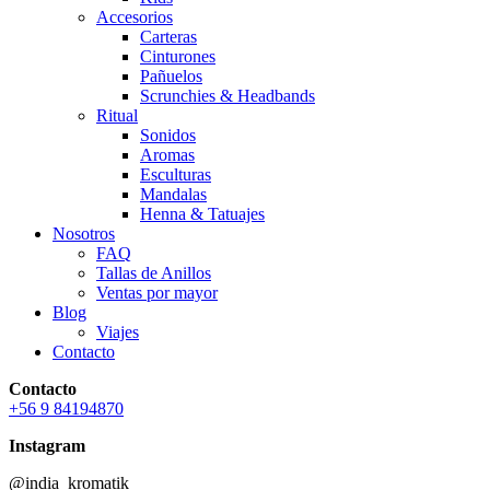
Accesorios
Carteras
Cinturones
Pañuelos
Scrunchies & Headbands
Ritual
Sonidos
Aromas
Esculturas
Mandalas
Henna & Tatuajes
Nosotros
FAQ
Tallas de Anillos
Ventas por mayor
Blog
Viajes
Contacto
Contacto
+56 9 84194870
Instagram
@india_kromatik