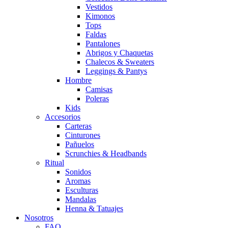
Vestidos
Kimonos
Tops
Faldas
Pantalones
Abrigos y Chaquetas
Chalecos & Sweaters
Leggings & Pantys
Hombre
Camisas
Poleras
Kids
Accesorios
Carteras
Cinturones
Pañuelos
Scrunchies & Headbands
Ritual
Sonidos
Aromas
Esculturas
Mandalas
Henna & Tatuajes
Nosotros
FAQ