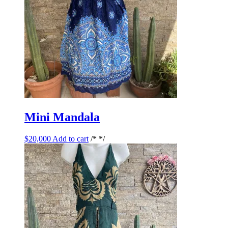
Mini Mandala
$
20,000
Add to cart
/* */