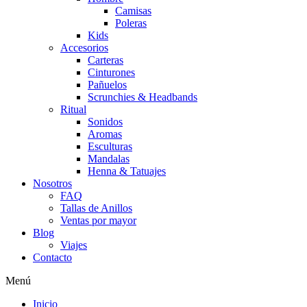
Camisas
Poleras
Kids
Accesorios
Carteras
Cinturones
Pañuelos
Scrunchies & Headbands
Ritual
Sonidos
Aromas
Esculturas
Mandalas
Henna & Tatuajes
Nosotros
FAQ
Tallas de Anillos
Ventas por mayor
Blog
Viajes
Contacto
Menú
Inicio