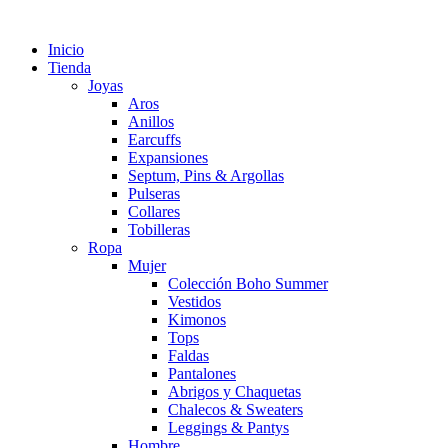
Inicio
Tienda
Joyas
Aros
Anillos
Earcuffs
Expansiones
Septum, Pins & Argollas
Pulseras
Collares
Tobilleras
Ropa
Mujer
Colección Boho Summer
Vestidos
Kimonos
Tops
Faldas
Pantalones
Abrigos y Chaquetas
Chalecos & Sweaters
Leggings & Pantys
Hombre