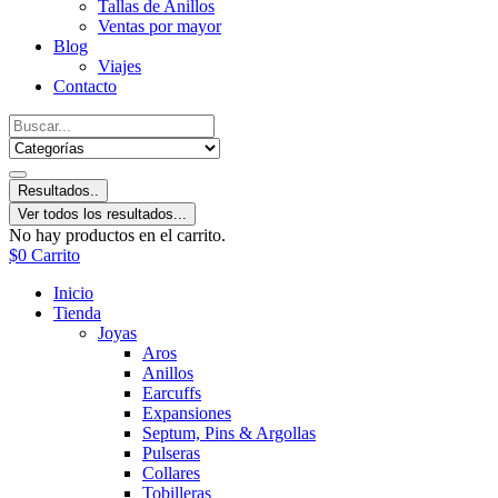
Tallas de Anillos
Ventas por mayor
Blog
Viajes
Contacto
Resultados..
Ver todos los resultados...
No hay productos en el carrito.
$
0
Carrito
Inicio
Tienda
Joyas
Aros
Anillos
Earcuffs
Expansiones
Septum, Pins & Argollas
Pulseras
Collares
Tobilleras