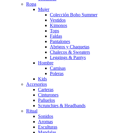
Ropa
Mujer
Colección Boho Summer
Vestidos
Kimonos
Tops
Faldas
Pantalones
Abrigos y Chaquetas
Chalecos & Sweaters
Leggings & Pantys
Hombre
Camisas
Poleras
Kids
Accesorios
Carteras
Cinturones
Pañuelos
Scrunchies & Headbands
Ritual
Sonidos
Aromas
Esculturas
Mandalas