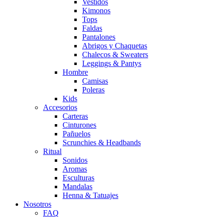
Vestidos
Kimonos
Tops
Faldas
Pantalones
Abrigos y Chaquetas
Chalecos & Sweaters
Leggings & Pantys
Hombre
Camisas
Poleras
Kids
Accesorios
Carteras
Cinturones
Pañuelos
Scrunchies & Headbands
Ritual
Sonidos
Aromas
Esculturas
Mandalas
Henna & Tatuajes
Nosotros
FAQ