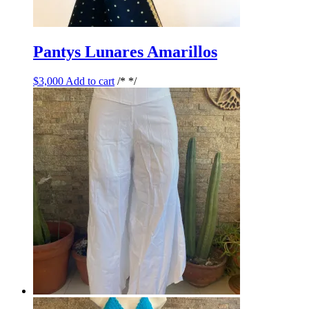
Pantys Lunares Amarillos
$
3,000
Add to cart
/* */