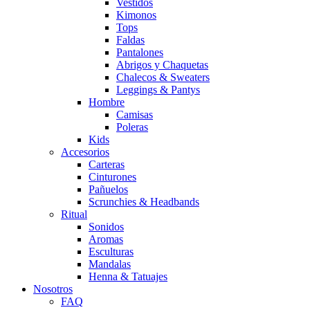
Vestidos
Kimonos
Tops
Faldas
Pantalones
Abrigos y Chaquetas
Chalecos & Sweaters
Leggings & Pantys
Hombre
Camisas
Poleras
Kids
Accesorios
Carteras
Cinturones
Pañuelos
Scrunchies & Headbands
Ritual
Sonidos
Aromas
Esculturas
Mandalas
Henna & Tatuajes
Nosotros
FAQ