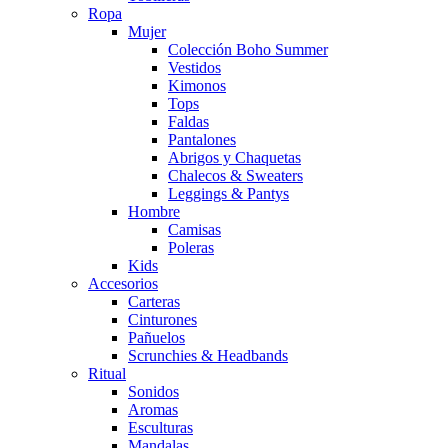
Ropa
Mujer
Colección Boho Summer
Vestidos
Kimonos
Tops
Faldas
Pantalones
Abrigos y Chaquetas
Chalecos & Sweaters
Leggings & Pantys
Hombre
Camisas
Poleras
Kids
Accesorios
Carteras
Cinturones
Pañuelos
Scrunchies & Headbands
Ritual
Sonidos
Aromas
Esculturas
Mandalas