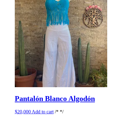
Pantalón Blanco Algodón
$
20,000
Add to cart
/* */