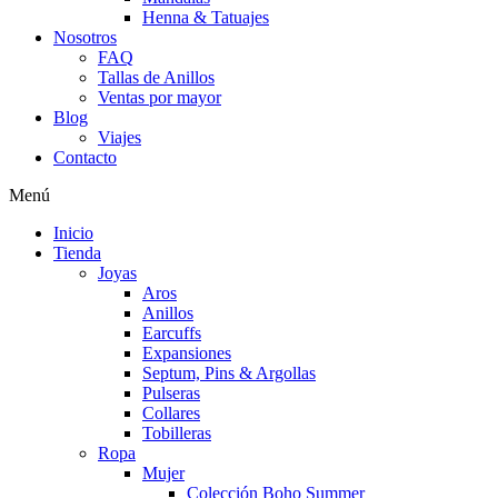
Henna & Tatuajes
Nosotros
FAQ
Tallas de Anillos
Ventas por mayor
Blog
Viajes
Contacto
Menú
Inicio
Tienda
Joyas
Aros
Anillos
Earcuffs
Expansiones
Septum, Pins & Argollas
Pulseras
Collares
Tobilleras
Ropa
Mujer
Colección Boho Summer