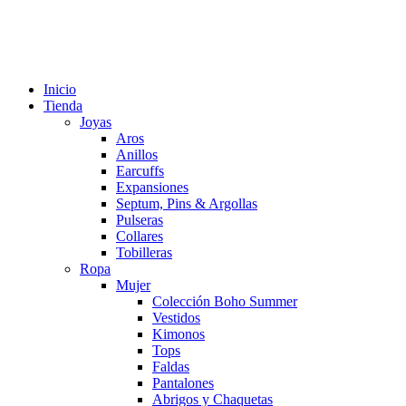
Inicio
Tienda
Joyas
Aros
Anillos
Earcuffs
Expansiones
Septum, Pins & Argollas
Pulseras
Collares
Tobilleras
Ropa
Mujer
Colección Boho Summer
Vestidos
Kimonos
Tops
Faldas
Pantalones
Abrigos y Chaquetas