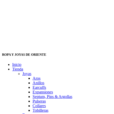
ROPA Y JOYAS DE ORIENTE
Inicio
Tienda
Joyas
Aros
Anillos
Earcuffs
Expansiones
Septum, Pins & Argollas
Pulseras
Collares
Tobilleras