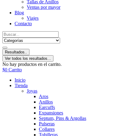
Tallas de Anillos
Ventas por mayor
Blog
Viajes
Contacto
Resultados..
Ver todos los resultados...
No hay productos en el carrito.
$
0
Carrito
Inicio
Tienda
Joyas
Aros
Anillos
Earcuffs
Expansiones
Septum, Pins & Argollas
Pulseras
Collares
Tobilleras