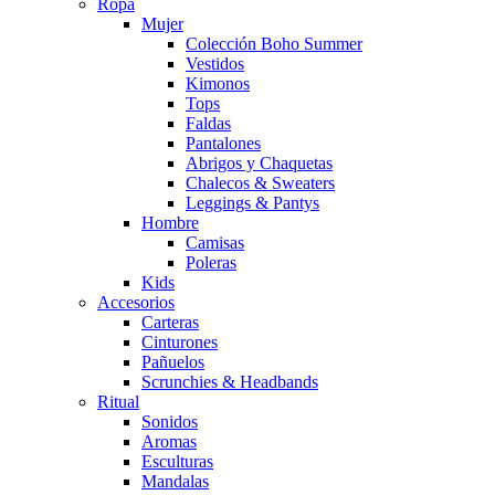
Ropa
Mujer
Colección Boho Summer
Vestidos
Kimonos
Tops
Faldas
Pantalones
Abrigos y Chaquetas
Chalecos & Sweaters
Leggings & Pantys
Hombre
Camisas
Poleras
Kids
Accesorios
Carteras
Cinturones
Pañuelos
Scrunchies & Headbands
Ritual
Sonidos
Aromas
Esculturas
Mandalas