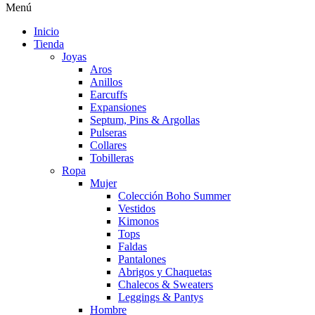
Menú
Inicio
Tienda
Joyas
Aros
Anillos
Earcuffs
Expansiones
Septum, Pins & Argollas
Pulseras
Collares
Tobilleras
Ropa
Mujer
Colección Boho Summer
Vestidos
Kimonos
Tops
Faldas
Pantalones
Abrigos y Chaquetas
Chalecos & Sweaters
Leggings & Pantys
Hombre