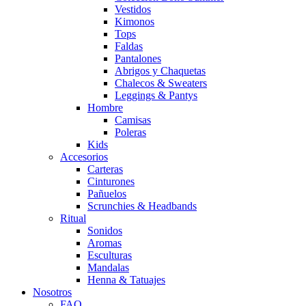
Vestidos
Kimonos
Tops
Faldas
Pantalones
Abrigos y Chaquetas
Chalecos & Sweaters
Leggings & Pantys
Hombre
Camisas
Poleras
Kids
Accesorios
Carteras
Cinturones
Pañuelos
Scrunchies & Headbands
Ritual
Sonidos
Aromas
Esculturas
Mandalas
Henna & Tatuajes
Nosotros
FAQ