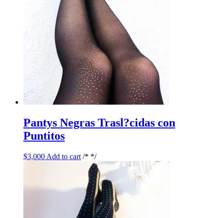
Pantys Negras Trasl?cidas con
Puntitos
$
3,000
Add to cart
/* */