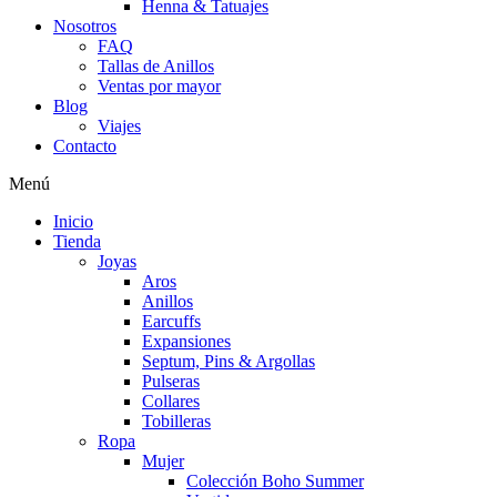
Henna & Tatuajes
Nosotros
FAQ
Tallas de Anillos
Ventas por mayor
Blog
Viajes
Contacto
Menú
Inicio
Tienda
Joyas
Aros
Anillos
Earcuffs
Expansiones
Septum, Pins & Argollas
Pulseras
Collares
Tobilleras
Ropa
Mujer
Colección Boho Summer