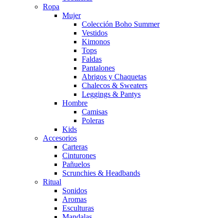
Ropa
Mujer
Colección Boho Summer
Vestidos
Kimonos
Tops
Faldas
Pantalones
Abrigos y Chaquetas
Chalecos & Sweaters
Leggings & Pantys
Hombre
Camisas
Poleras
Kids
Accesorios
Carteras
Cinturones
Pañuelos
Scrunchies & Headbands
Ritual
Sonidos
Aromas
Esculturas
Mandalas