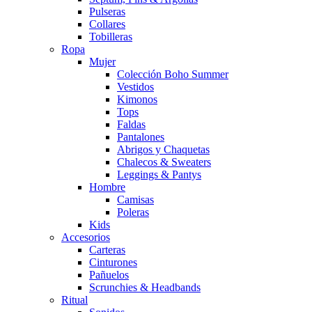
Pulseras
Collares
Tobilleras
Ropa
Mujer
Colección Boho Summer
Vestidos
Kimonos
Tops
Faldas
Pantalones
Abrigos y Chaquetas
Chalecos & Sweaters
Leggings & Pantys
Hombre
Camisas
Poleras
Kids
Accesorios
Carteras
Cinturones
Pañuelos
Scrunchies & Headbands
Ritual