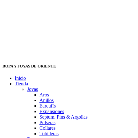
ROPA Y JOYAS DE ORIENTE
Inicio
Tienda
Joyas
Aros
Anillos
Earcuffs
Expansiones
Septum, Pins & Argollas
Pulseras
Collares
Tobilleras