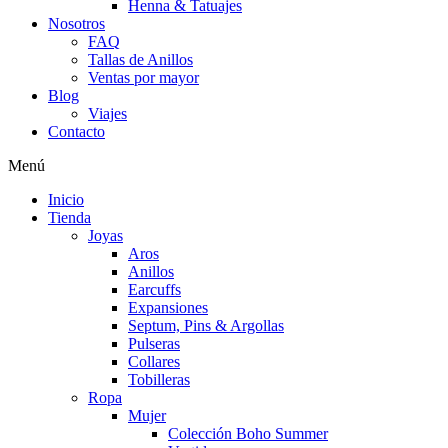
Henna & Tatuajes
Nosotros
FAQ
Tallas de Anillos
Ventas por mayor
Blog
Viajes
Contacto
Menú
Inicio
Tienda
Joyas
Aros
Anillos
Earcuffs
Expansiones
Septum, Pins & Argollas
Pulseras
Collares
Tobilleras
Ropa
Mujer
Colección Boho Summer