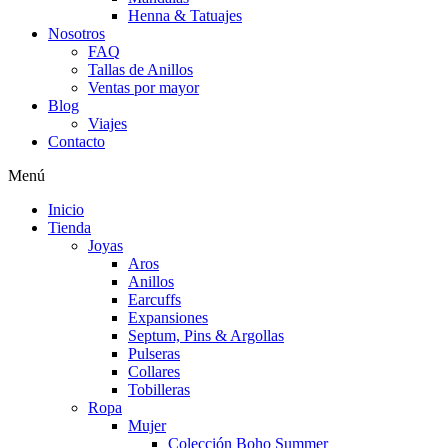
Henna & Tatuajes
Nosotros
FAQ
Tallas de Anillos
Ventas por mayor
Blog
Viajes
Contacto
Menú
Inicio
Tienda
Joyas
Aros
Anillos
Earcuffs
Expansiones
Septum, Pins & Argollas
Pulseras
Collares
Tobilleras
Ropa
Mujer
Colección Boho Summer