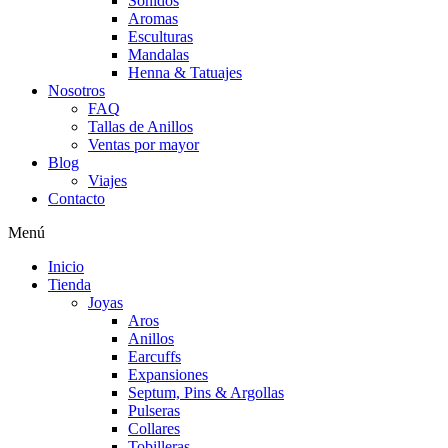
Sonidos
Aromas
Esculturas
Mandalas
Henna & Tatuajes
Nosotros
FAQ
Tallas de Anillos
Ventas por mayor
Blog
Viajes
Contacto
Menú
Inicio
Tienda
Joyas
Aros
Anillos
Earcuffs
Expansiones
Septum, Pins & Argollas
Pulseras
Collares
Tobilleras