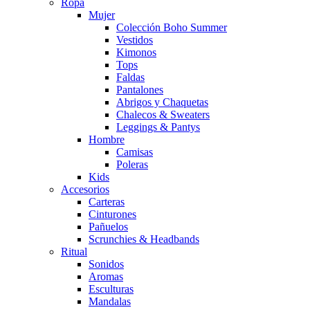
Ropa
Mujer
Colección Boho Summer
Vestidos
Kimonos
Tops
Faldas
Pantalones
Abrigos y Chaquetas
Chalecos & Sweaters
Leggings & Pantys
Hombre
Camisas
Poleras
Kids
Accesorios
Carteras
Cinturones
Pañuelos
Scrunchies & Headbands
Ritual
Sonidos
Aromas
Esculturas
Mandalas