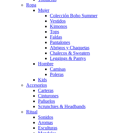
Ropa
Mujer
Colección Boho Summer
Vestidos
Kimonos
Tops
Faldas
Pantalones
Abrigos y Chaquetas
Chalecos & Sweaters
Leggings & Pantys
Hombre
Camisas
Poleras
Kids
Accesorios
Carteras
Cinturones
Pañuelos
Scrunchies & Headbands
Ritual
Sonidos
Aromas
Esculturas