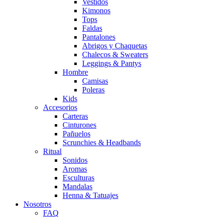
Vestidos
Kimonos
Tops
Faldas
Pantalones
Abrigos y Chaquetas
Chalecos & Sweaters
Leggings & Pantys
Hombre
Camisas
Poleras
Kids
Accesorios
Carteras
Cinturones
Pañuelos
Scrunchies & Headbands
Ritual
Sonidos
Aromas
Esculturas
Mandalas
Henna & Tatuajes
Nosotros
FAQ