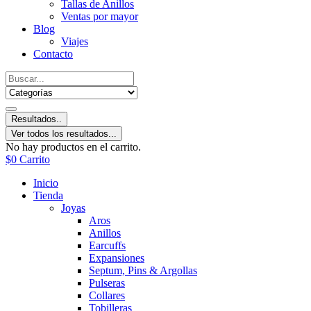
Tallas de Anillos
Ventas por mayor
Blog
Viajes
Contacto
Resultados..
Ver todos los resultados...
No hay productos en el carrito.
$
0
Carrito
Inicio
Tienda
Joyas
Aros
Anillos
Earcuffs
Expansiones
Septum, Pins & Argollas
Pulseras
Collares
Tobilleras