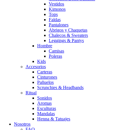
Vestidos
Kimonos
Tops
Faldas
Pantalones
Abrigos y Chaquetas
Chalecos & Sweaters
Leggings & Pantys
Hombre
Camisas
Poleras
Kids
Accesorios
Carteras
Cinturones
Pañuelos
Scrunchies & Headbands
Ritual
Sonidos
Aromas
Esculturas
Mandalas
Henna & Tatuajes
Nosotros
FAQ