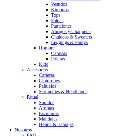
Vestidos
Kimonos
Tops
Faldas
Pantalones
Abrigos y Chaquetas
Chalecos & Sweaters
Leggings & Pantys
Hombre
Camisas
Poleras
Kids
Accesorios
Carteras
Cinturones
Pañuelos
Scrunchies & Headbands
Ritual
Sonidos
Aromas
Esculturas
Mandalas
Henna & Tatuajes
Nosotros
FAQ