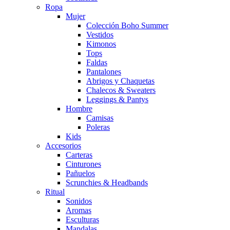
Ropa
Mujer
Colección Boho Summer
Vestidos
Kimonos
Tops
Faldas
Pantalones
Abrigos y Chaquetas
Chalecos & Sweaters
Leggings & Pantys
Hombre
Camisas
Poleras
Kids
Accesorios
Carteras
Cinturones
Pañuelos
Scrunchies & Headbands
Ritual
Sonidos
Aromas
Esculturas
Mandalas