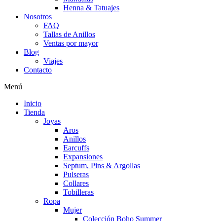
Henna & Tatuajes
Nosotros
FAQ
Tallas de Anillos
Ventas por mayor
Blog
Viajes
Contacto
Menú
Inicio
Tienda
Joyas
Aros
Anillos
Earcuffs
Expansiones
Septum, Pins & Argollas
Pulseras
Collares
Tobilleras
Ropa
Mujer
Colección Boho Summer