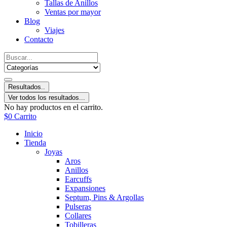
Tallas de Anillos
Ventas por mayor
Blog
Viajes
Contacto
Resultados..
Ver todos los resultados...
No hay productos en el carrito.
$
0
Carrito
Inicio
Tienda
Joyas
Aros
Anillos
Earcuffs
Expansiones
Septum, Pins & Argollas
Pulseras
Collares
Tobilleras