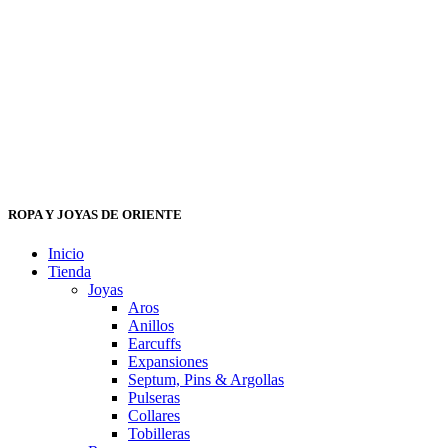
ROPA Y JOYAS DE ORIENTE
Inicio
Tienda
Joyas
Aros
Anillos
Earcuffs
Expansiones
Septum, Pins & Argollas
Pulseras
Collares
Tobilleras