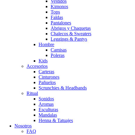
Vestidos
Kimonos
Tops
Faldas
Pantalones
Abrigos y Chaquetas
Chalecos & Sweaters
Leggings & Pantys
Hombre
Camisas
Poleras
Kids
Accesorios
Carteras
Cinturones
Pañuelos
Scrunchies & Headbands
Ritual
Sonidos
Aromas
Esculturas
Mandalas
Henna & Tatuajes
Nosotros
FAQ