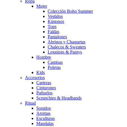
Ropa
Mujer
Colección Boho Summer
Vestidos
Kimonos
Tops
Faldas
Pantalones
Abrigos y Chaquetas
Chalecos & Sweaters
Leggings & Pantys
Hombre
Camisas
Poleras
Kids
Accesorios
Carteras
Cinturones
Pañuelos
Scrunchies & Headbands
Ritual
Sonidos
Aromas
Esculturas
Mandalas