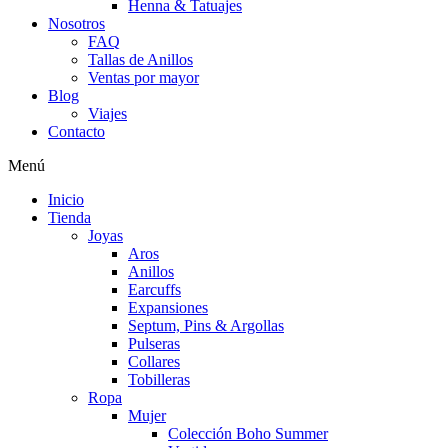
Henna & Tatuajes
Nosotros
FAQ
Tallas de Anillos
Ventas por mayor
Blog
Viajes
Contacto
Menú
Inicio
Tienda
Joyas
Aros
Anillos
Earcuffs
Expansiones
Septum, Pins & Argollas
Pulseras
Collares
Tobilleras
Ropa
Mujer
Colección Boho Summer