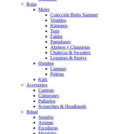
Ropa
Mujer
Colección Boho Summer
Vestidos
Kimonos
Tops
Faldas
Pantalones
Abrigos y Chaquetas
Chalecos & Sweaters
Leggings & Pantys
Hombre
Camisas
Poleras
Kids
Accesorios
Carteras
Cinturones
Pañuelos
Scrunchies & Headbands
Ritual
Sonidos
Aromas
Esculturas
Mandalas