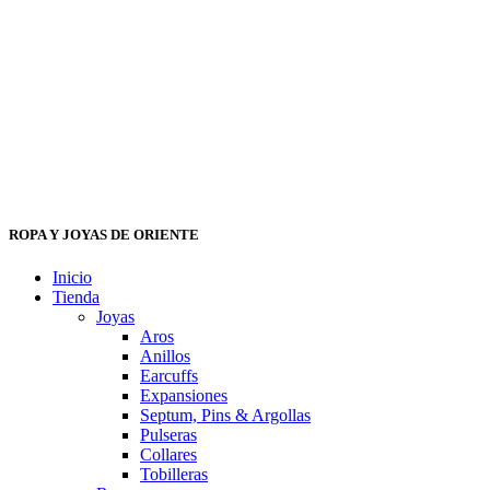
ROPA Y JOYAS DE ORIENTE
Inicio
Tienda
Joyas
Aros
Anillos
Earcuffs
Expansiones
Septum, Pins & Argollas
Pulseras
Collares
Tobilleras