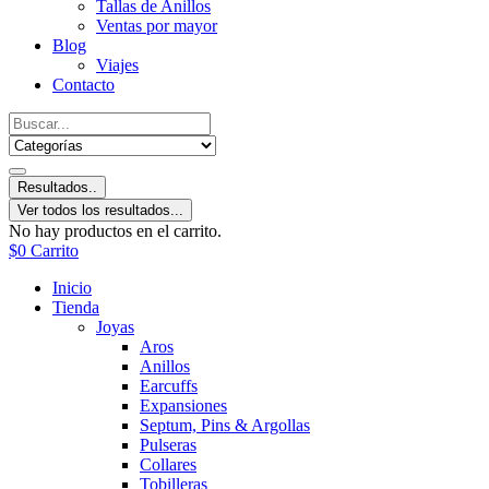
Tallas de Anillos
Ventas por mayor
Blog
Viajes
Contacto
Resultados..
Ver todos los resultados...
No hay productos en el carrito.
$
0
Carrito
Inicio
Tienda
Joyas
Aros
Anillos
Earcuffs
Expansiones
Septum, Pins & Argollas
Pulseras
Collares
Tobilleras