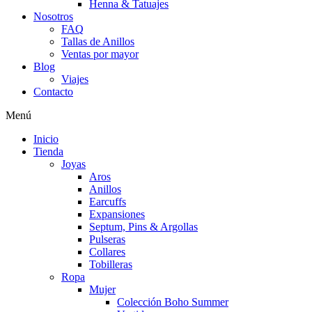
Henna & Tatuajes
Nosotros
FAQ
Tallas de Anillos
Ventas por mayor
Blog
Viajes
Contacto
Menú
Inicio
Tienda
Joyas
Aros
Anillos
Earcuffs
Expansiones
Septum, Pins & Argollas
Pulseras
Collares
Tobilleras
Ropa
Mujer
Colección Boho Summer