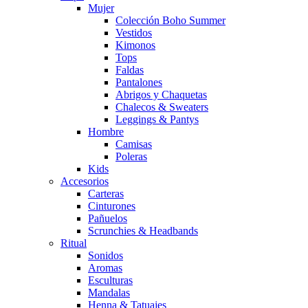
Mujer
Colección Boho Summer
Vestidos
Kimonos
Tops
Faldas
Pantalones
Abrigos y Chaquetas
Chalecos & Sweaters
Leggings & Pantys
Hombre
Camisas
Poleras
Kids
Accesorios
Carteras
Cinturones
Pañuelos
Scrunchies & Headbands
Ritual
Sonidos
Aromas
Esculturas
Mandalas
Henna & Tatuajes