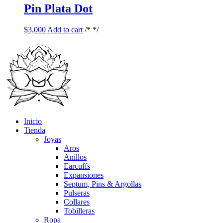
Pin Plata Dot
$
3,000
Add to cart
/* */
Inicio
Tienda
Joyas
Aros
Anillos
Earcuffs
Expansiones
Septum, Pins & Argollas
Pulseras
Collares
Tobilleras
Ropa