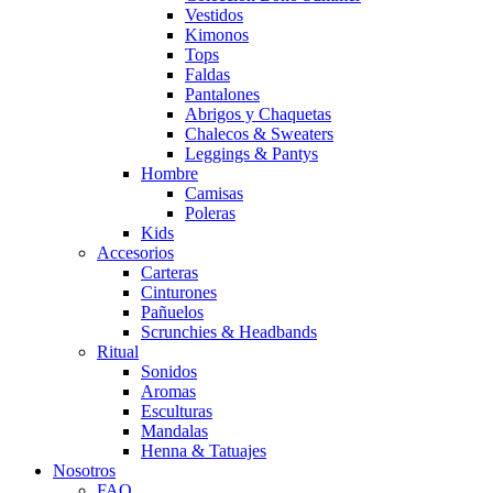
Vestidos
Kimonos
Tops
Faldas
Pantalones
Abrigos y Chaquetas
Chalecos & Sweaters
Leggings & Pantys
Hombre
Camisas
Poleras
Kids
Accesorios
Carteras
Cinturones
Pañuelos
Scrunchies & Headbands
Ritual
Sonidos
Aromas
Esculturas
Mandalas
Henna & Tatuajes
Nosotros
FAQ