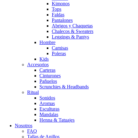
Kimonos
Tops
Faldas
Pantalones
Abrigos y Chaquetas
Chalecos & Sweaters
Leggings & Pantys
Hombre
Camisas
Poleras
Kids
Accesorios
Carteras
Cinturones
Pañuelos
Scrunchies & Headbands
Ritual
Sonidos
Aromas
Esculturas
Mandalas
Henna & Tatuajes
Nosotros
FAQ
Tallas de Anillos