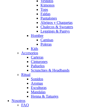
Vestidos
Kimonos
Tops
Faldas
Pantalones
Abrigos y Chaquetas
Chalecos & Sweaters
Leggings & Pantys
Hombre
Camisas
Poleras
Kids
Accesorios
Carteras
Cinturones
Pañuelos
Scrunchies & Headbands
Ritual
Sonidos
Aromas
Esculturas
Mandalas
Henna & Tatuajes
Nosotros
FAQ