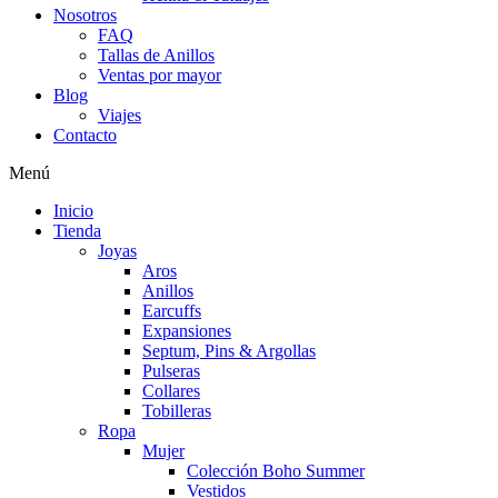
Nosotros
FAQ
Tallas de Anillos
Ventas por mayor
Blog
Viajes
Contacto
Menú
Inicio
Tienda
Joyas
Aros
Anillos
Earcuffs
Expansiones
Septum, Pins & Argollas
Pulseras
Collares
Tobilleras
Ropa
Mujer
Colección Boho Summer
Vestidos