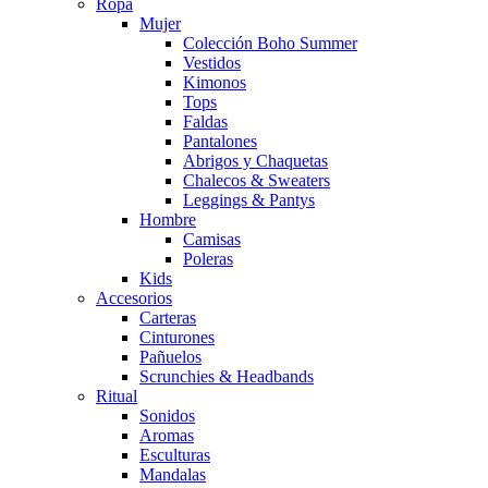
Ropa
Mujer
Colección Boho Summer
Vestidos
Kimonos
Tops
Faldas
Pantalones
Abrigos y Chaquetas
Chalecos & Sweaters
Leggings & Pantys
Hombre
Camisas
Poleras
Kids
Accesorios
Carteras
Cinturones
Pañuelos
Scrunchies & Headbands
Ritual
Sonidos
Aromas
Esculturas
Mandalas