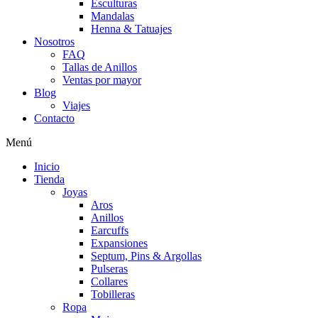
Esculturas
Mandalas
Henna & Tatuajes
Nosotros
FAQ
Tallas de Anillos
Ventas por mayor
Blog
Viajes
Contacto
Menú
Inicio
Tienda
Joyas
Aros
Anillos
Earcuffs
Expansiones
Septum, Pins & Argollas
Pulseras
Collares
Tobilleras
Ropa