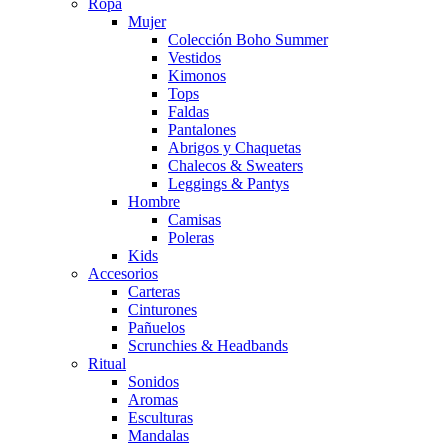
Ropa
Mujer
Colección Boho Summer
Vestidos
Kimonos
Tops
Faldas
Pantalones
Abrigos y Chaquetas
Chalecos & Sweaters
Leggings & Pantys
Hombre
Camisas
Poleras
Kids
Accesorios
Carteras
Cinturones
Pañuelos
Scrunchies & Headbands
Ritual
Sonidos
Aromas
Esculturas
Mandalas