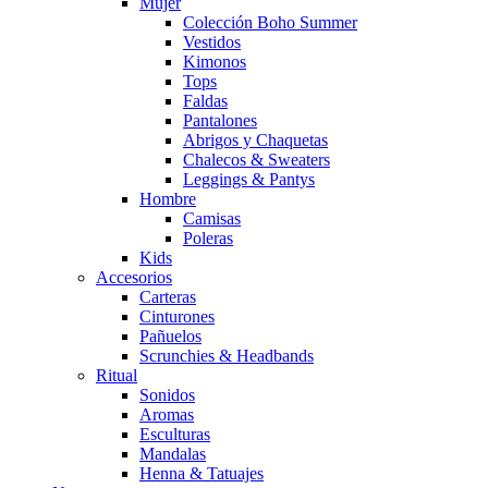
Mujer
Colección Boho Summer
Vestidos
Kimonos
Tops
Faldas
Pantalones
Abrigos y Chaquetas
Chalecos & Sweaters
Leggings & Pantys
Hombre
Camisas
Poleras
Kids
Accesorios
Carteras
Cinturones
Pañuelos
Scrunchies & Headbands
Ritual
Sonidos
Aromas
Esculturas
Mandalas
Henna & Tatuajes