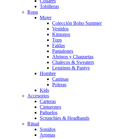
Collares
Tobilleras
Ropa
Mujer
Colección Boho Summer
Vestidos
Kimonos
Tops
Faldas
Pantalones
Abrigos y Chaquetas
Chalecos & Sweaters
Leggings & Pantys
Hombre
Camisas
Poleras
Kids
Accesorios
Carteras
Cinturones
Pañuelos
Scrunchies & Headbands
Ritual
Sonidos
Aromas