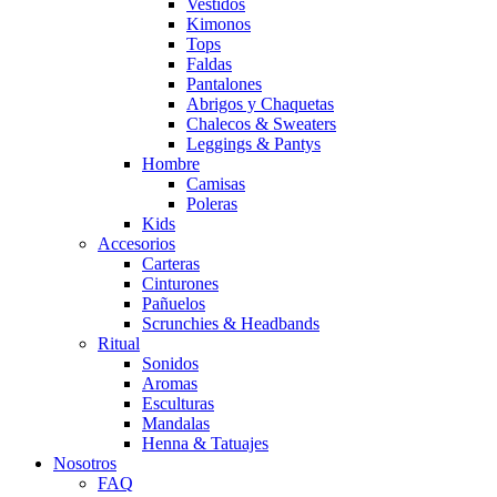
Vestidos
Kimonos
Tops
Faldas
Pantalones
Abrigos y Chaquetas
Chalecos & Sweaters
Leggings & Pantys
Hombre
Camisas
Poleras
Kids
Accesorios
Carteras
Cinturones
Pañuelos
Scrunchies & Headbands
Ritual
Sonidos
Aromas
Esculturas
Mandalas
Henna & Tatuajes
Nosotros
FAQ