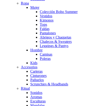
Ropa
Mujer
Colección Boho Summer
Vestidos
Kimonos
Tops
Faldas
Pantalones
Abrigos y Chaquetas
Chalecos & Sweaters
Leggings & Pantys
Hombre
Camisas
Poleras
Kids
Accesorios
Carteras
Cinturones
Pañuelos
Scrunchies & Headbands
Ritual
Sonidos
Aromas
Esculturas
Mandalas