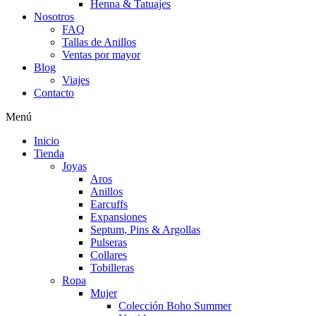
Henna & Tatuajes
Nosotros
FAQ
Tallas de Anillos
Ventas por mayor
Blog
Viajes
Contacto
Menú
Inicio
Tienda
Joyas
Aros
Anillos
Earcuffs
Expansiones
Septum, Pins & Argollas
Pulseras
Collares
Tobilleras
Ropa
Mujer
Colección Boho Summer