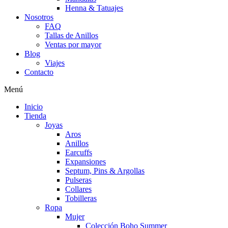
Henna & Tatuajes
Nosotros
FAQ
Tallas de Anillos
Ventas por mayor
Blog
Viajes
Contacto
Menú
Inicio
Tienda
Joyas
Aros
Anillos
Earcuffs
Expansiones
Septum, Pins & Argollas
Pulseras
Collares
Tobilleras
Ropa
Mujer
Colección Boho Summer