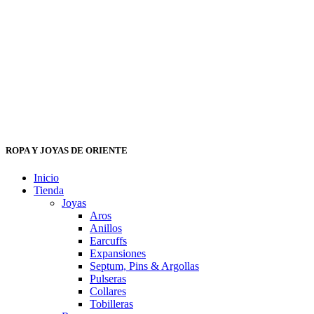
ROPA Y JOYAS DE ORIENTE
Inicio
Tienda
Joyas
Aros
Anillos
Earcuffs
Expansiones
Septum, Pins & Argollas
Pulseras
Collares
Tobilleras