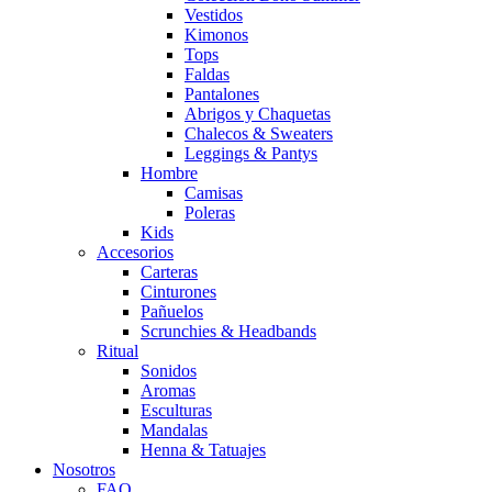
Vestidos
Kimonos
Tops
Faldas
Pantalones
Abrigos y Chaquetas
Chalecos & Sweaters
Leggings & Pantys
Hombre
Camisas
Poleras
Kids
Accesorios
Carteras
Cinturones
Pañuelos
Scrunchies & Headbands
Ritual
Sonidos
Aromas
Esculturas
Mandalas
Henna & Tatuajes
Nosotros
FAQ