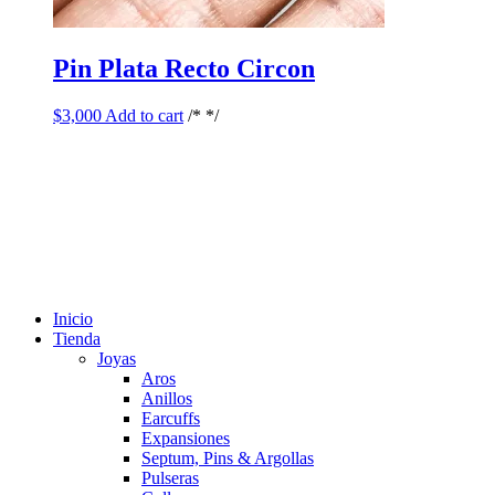
Pin Plata Recto Circon
$
3,000
Add to cart
/* */
Inicio
Tienda
Joyas
Aros
Anillos
Earcuffs
Expansiones
Septum, Pins & Argollas
Pulseras