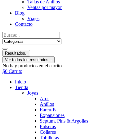
Tallas de Anillos
Ventas por mayor
Blog
Viajes
Contacto
Resultados..
Ver todos los resultados...
No hay productos en el carrito.
$
0
Carrito
Inicio
Tienda
Joyas
Aros
Anillos
Earcuffs
Expansiones
Septum, Pins & Argollas
Pulseras
Collares
Tobilleras