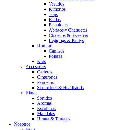
Vestidos
Kimonos
Tops
Faldas
Pantalones
Abrigos y Chaquetas
Chalecos & Sweaters
Leggings & Pantys
Hombre
Camisas
Poleras
Kids
Accesorios
Carteras
Cinturones
Pañuelos
Scrunchies & Headbands
Ritual
Sonidos
Aromas
Esculturas
Mandalas
Henna & Tatuajes
Nosotros
FAQ