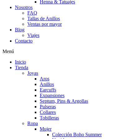
Henna & Tatuajes
Nosotros
FAQ
Tallas de Anillos
Ventas por mayor
Blog
Viajes
Contacto
Menú
Inicio
Tienda
Joyas
Aros
Anillos
Earcuffs
Expansiones
Septum, Pins & Argollas
Pulseras
Collares
Tobilleras
Ropa
Mujer
Colección Boho Summer