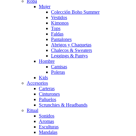
Ropa
Mujer
Colección Boho Summer
Vestidos
Kimonos
Tops
Faldas
Pantalones
Abrigos y Chaquetas
Chalecos & Sweaters
Leggings & Pantys
Hombre
Camisas
Poleras
Kids
Accesorios
Carteras
Cinturones
Pañuelos
Scrunchies & Headbands
Ritual
Sonidos
Aromas
Esculturas
Mandalas