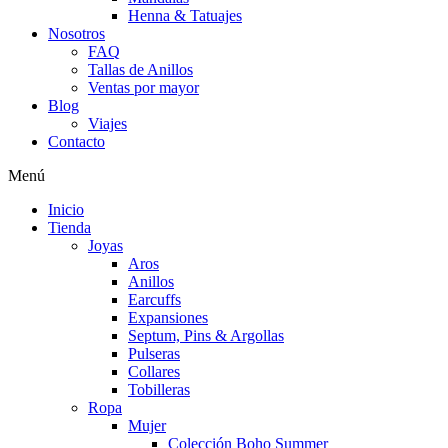
Henna & Tatuajes
Nosotros
FAQ
Tallas de Anillos
Ventas por mayor
Blog
Viajes
Contacto
Menú
Inicio
Tienda
Joyas
Aros
Anillos
Earcuffs
Expansiones
Septum, Pins & Argollas
Pulseras
Collares
Tobilleras
Ropa
Mujer
Colección Boho Summer