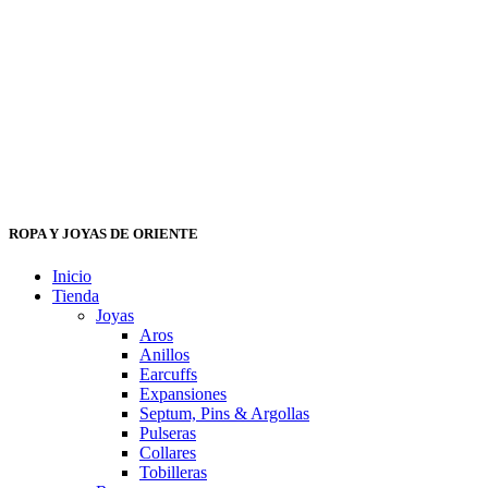
ROPA Y JOYAS DE ORIENTE
Inicio
Tienda
Joyas
Aros
Anillos
Earcuffs
Expansiones
Septum, Pins & Argollas
Pulseras
Collares
Tobilleras