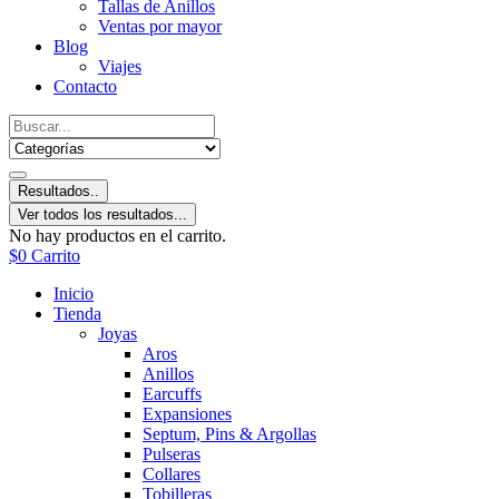
Tallas de Anillos
Ventas por mayor
Blog
Viajes
Contacto
Resultados..
Ver todos los resultados...
No hay productos en el carrito.
$
0
Carrito
Inicio
Tienda
Joyas
Aros
Anillos
Earcuffs
Expansiones
Septum, Pins & Argollas
Pulseras
Collares
Tobilleras