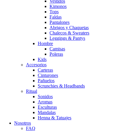
Vestidos
Kimonos
Tops
Faldas
Pantalones
Abrigos y Chaquetas
Chalecos & Sweaters
Leggings & Pantys
Hombre
Camisas
Poleras
Kids
Accesorios
Carteras
Cinturones
Pañuelos
Scrunchies & Headbands
Ritual
Sonidos
Aromas
Esculturas
Mandalas
Henna & Tatuajes
Nosotros
FAQ