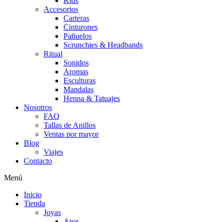
Kids
Accesorios
Carteras
Cinturones
Pañuelos
Scrunchies & Headbands
Ritual
Sonidos
Aromas
Esculturas
Mandalas
Henna & Tatuajes
Nosotros
FAQ
Tallas de Anillos
Ventas por mayor
Blog
Viajes
Contacto
Menú
Inicio
Tienda
Joyas
Aros