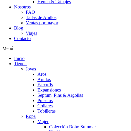
Henna & Tatuajes
Nosotros
FAQ
Tallas de Anillos
Ventas por mayor
Blog
Viajes
Contacto
Menú
Inicio
Tienda
Joyas
Aros
Anillos
Earcuffs
Expansiones
Septum, Pins & Argollas
Pulseras
Collares
Tobilleras
Ropa
Mujer
Colección Boho Summer