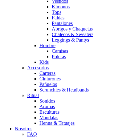
Vestidos
Kimonos
Tops
Faldas
Pantalones
Abrigos y Chaquetas
Chalecos & Sweaters
Leggings & Pantys
Hombre
Camisas
Poleras
Kids
Accesorios
Carteras
Cinturones
Pañuelos
Scrunchies & Headbands
Ritual
Sonidos
Aromas
Esculturas
Mandalas
Henna & Tatuajes
Nosotros
FAQ