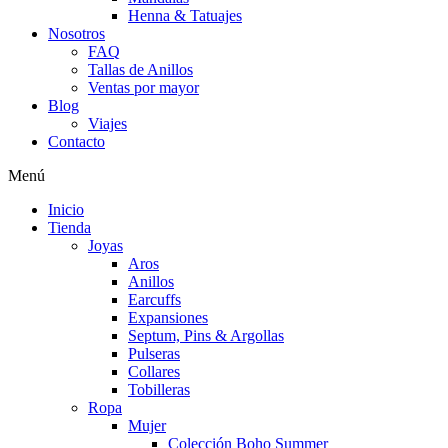
Henna & Tatuajes
Nosotros
FAQ
Tallas de Anillos
Ventas por mayor
Blog
Viajes
Contacto
Menú
Inicio
Tienda
Joyas
Aros
Anillos
Earcuffs
Expansiones
Septum, Pins & Argollas
Pulseras
Collares
Tobilleras
Ropa
Mujer
Colección Boho Summer