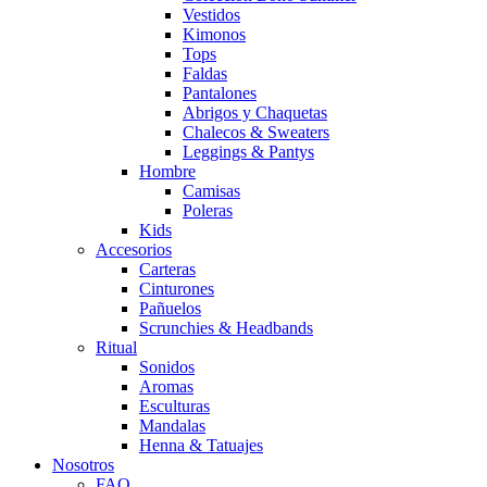
Vestidos
Kimonos
Tops
Faldas
Pantalones
Abrigos y Chaquetas
Chalecos & Sweaters
Leggings & Pantys
Hombre
Camisas
Poleras
Kids
Accesorios
Carteras
Cinturones
Pañuelos
Scrunchies & Headbands
Ritual
Sonidos
Aromas
Esculturas
Mandalas
Henna & Tatuajes
Nosotros
FAQ