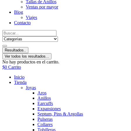
Tallas de Anillos
Ventas por mayor
Blog
Viajes
Contacto
Resultados..
Ver todos los resultados...
No hay productos en el carrito.
$
0
Carrito
Inicio
Tienda
Joyas
Aros
Anillos
Earcuffs
Expansiones
Septum, Pins & Argollas
Pulseras
Collares
Tobilleras