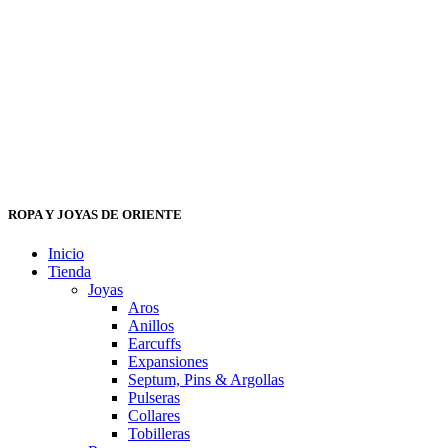
ROPA Y JOYAS DE ORIENTE
Inicio
Tienda
Joyas
Aros
Anillos
Earcuffs
Expansiones
Septum, Pins & Argollas
Pulseras
Collares
Tobilleras