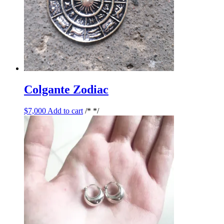
Colgante Zodiac
$
7,000
Add to cart
/* */