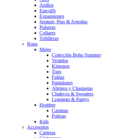
Anillos
Earcuffs
Expansiones
Septum, Pins & Argollas
Pulseras
Collares
Tobilleras
Ropa
Mujer
Colección Boho Summer
Vestidos
Kimonos
Tops
Faldas
Pantalones
Abrigos y Chaquetas
Chalecos & Sweaters
Leggings & Pantys
Hombre
Camisas
Poleras
Kids
Accesorios
Carteras