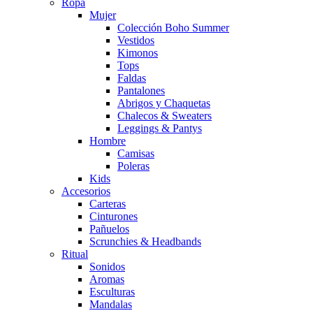
Ropa
Mujer
Colección Boho Summer
Vestidos
Kimonos
Tops
Faldas
Pantalones
Abrigos y Chaquetas
Chalecos & Sweaters
Leggings & Pantys
Hombre
Camisas
Poleras
Kids
Accesorios
Carteras
Cinturones
Pañuelos
Scrunchies & Headbands
Ritual
Sonidos
Aromas
Esculturas
Mandalas