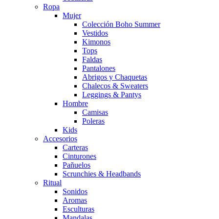
Ropa
Mujer
Colección Boho Summer
Vestidos
Kimonos
Tops
Faldas
Pantalones
Abrigos y Chaquetas
Chalecos & Sweaters
Leggings & Pantys
Hombre
Camisas
Poleras
Kids
Accesorios
Carteras
Cinturones
Pañuelos
Scrunchies & Headbands
Ritual
Sonidos
Aromas
Esculturas
Mandalas