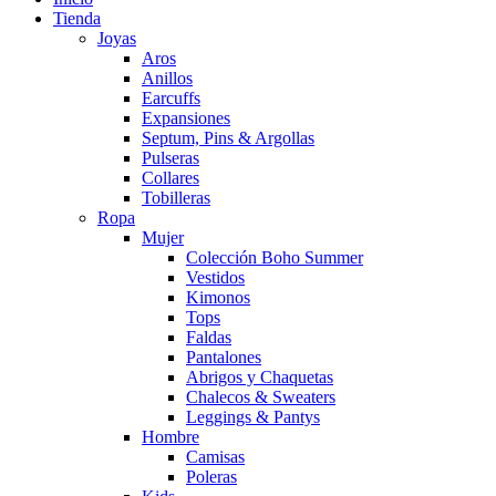
Tienda
Joyas
Aros
Anillos
Earcuffs
Expansiones
Septum, Pins & Argollas
Pulseras
Collares
Tobilleras
Ropa
Mujer
Colección Boho Summer
Vestidos
Kimonos
Tops
Faldas
Pantalones
Abrigos y Chaquetas
Chalecos & Sweaters
Leggings & Pantys
Hombre
Camisas
Poleras