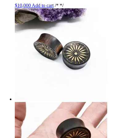
$
10,000
Add to cart
/* */