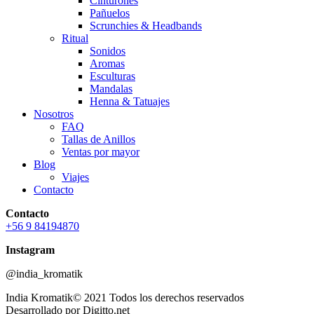
Cinturones
Pañuelos
Scrunchies & Headbands
Ritual
Sonidos
Aromas
Esculturas
Mandalas
Henna & Tatuajes
Nosotros
FAQ
Tallas de Anillos
Ventas por mayor
Blog
Viajes
Contacto
Contacto
+56 9 84194870
Instagram
@india_kromatik
India Kromatik© 2021 Todos los derechos reservados
Desarrollado por Digitto.net