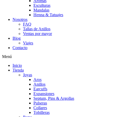
Aromas
Esculturas
Mandalas
Henna & Tatuajes
Nosotros
FAQ
Tallas de Anillos
Ventas por mayor
Blog
Viajes
Contacto
Menú
Inicio
Tienda
Joyas
Aros
Anillos
Earcuffs
Expansiones
Septum, Pins & Argollas
Pulseras
Collares
Tobilleras