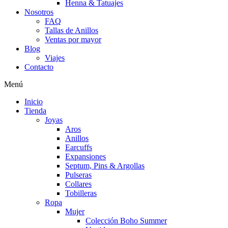
Henna & Tatuajes
Nosotros
FAQ
Tallas de Anillos
Ventas por mayor
Blog
Viajes
Contacto
Menú
Inicio
Tienda
Joyas
Aros
Anillos
Earcuffs
Expansiones
Septum, Pins & Argollas
Pulseras
Collares
Tobilleras
Ropa
Mujer
Colección Boho Summer