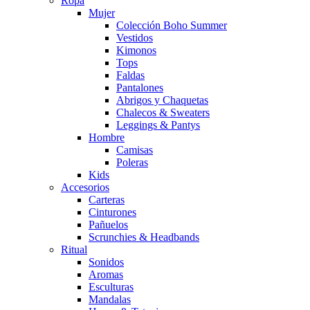
Ropa
Mujer
Colección Boho Summer
Vestidos
Kimonos
Tops
Faldas
Pantalones
Abrigos y Chaquetas
Chalecos & Sweaters
Leggings & Pantys
Hombre
Camisas
Poleras
Kids
Accesorios
Carteras
Cinturones
Pañuelos
Scrunchies & Headbands
Ritual
Sonidos
Aromas
Esculturas
Mandalas