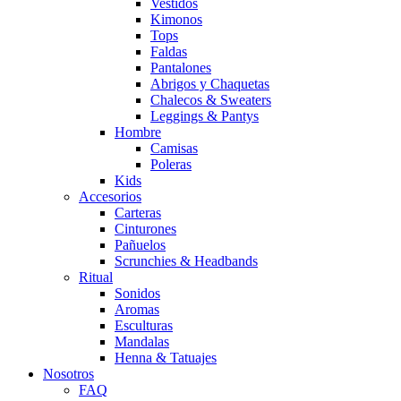
Vestidos
Kimonos
Tops
Faldas
Pantalones
Abrigos y Chaquetas
Chalecos & Sweaters
Leggings & Pantys
Hombre
Camisas
Poleras
Kids
Accesorios
Carteras
Cinturones
Pañuelos
Scrunchies & Headbands
Ritual
Sonidos
Aromas
Esculturas
Mandalas
Henna & Tatuajes
Nosotros
FAQ