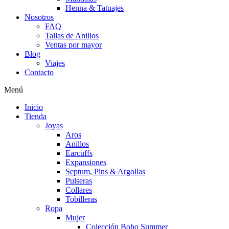
Henna & Tatuajes
Nosotros
FAQ
Tallas de Anillos
Ventas por mayor
Blog
Viajes
Contacto
Menú
Inicio
Tienda
Joyas
Aros
Anillos
Earcuffs
Expansiones
Septum, Pins & Argollas
Pulseras
Collares
Tobilleras
Ropa
Mujer
Colección Boho Summer