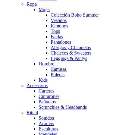
Ropa
Mujer
Colección Boho Summer
Vestidos
Kimonos
Tops
Faldas
Pantalones
Abrigos y Chaquetas
Chalecos & Sweaters
Leggings & Pantys
Hombre
Camisas
Poleras
Kids
Accesorios
Carteras
Cinturones
Pañuelos
Scrunchies & Headbands
Ritual
Sonidos
Aromas
Esculturas
Mandalas