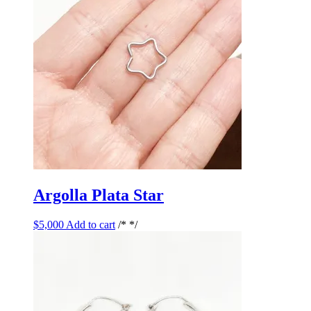
Argolla Plata Star
$
5,000
Add to cart
/* */