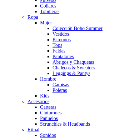
Pulseras
Collares
Tobilleras
Ropa
Mujer
Colección Boho Summer
Vestidos
Kimonos
Tops
Faldas
Pantalones
Abrigos y Chaquetas
Chalecos & Sweaters
Leggings & Pantys
Hombre
Camisas
Poleras
Kids
Accesorios
Carteras
Cinturones
Pañuelos
Scrunchies & Headbands
Ritual
Sonidos