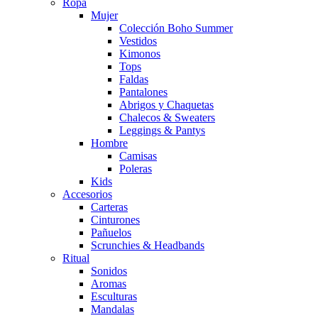
Ropa
Mujer
Colección Boho Summer
Vestidos
Kimonos
Tops
Faldas
Pantalones
Abrigos y Chaquetas
Chalecos & Sweaters
Leggings & Pantys
Hombre
Camisas
Poleras
Kids
Accesorios
Carteras
Cinturones
Pañuelos
Scrunchies & Headbands
Ritual
Sonidos
Aromas
Esculturas
Mandalas