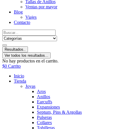
Tallas de Anillos
Ventas por mayor
Blog
Viajes
Contacto
Resultados..
Ver todos los resultados...
No hay productos en el carrito.
$
0
Carrito
Inicio
Tienda
Joyas
Aros
Anillos
Earcuffs
Expansiones
Septum, Pins & Argollas
Pulseras
Collares
Tobilleras