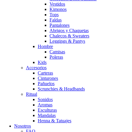
Vestidos
Kimonos
Tops
Faldas
Pantalones
Abrigos y Chaquetas
Chalecos & Sweaters
Leggings & Pantys
Hombre
Camisas
Poleras
Kids
Accesorios
Carteras
Cinturones
Pañuelos
Scrunchies & Headbands
Ritual
Sonidos
Aromas
Esculturas
Mandalas
Henna & Tatuajes
Nosotros
FAQ