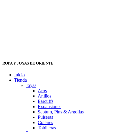
ROPA Y JOYAS DE ORIENTE
Inicio
Tienda
Joyas
Aros
Anillos
Earcuffs
Expansiones
Septum, Pins & Argollas
Pulseras
Collares
Tobilleras