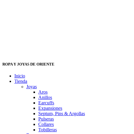
ROPA Y JOYAS DE ORIENTE
Inicio
Tienda
Joyas
Aros
Anillos
Earcuffs
Expansiones
Septum, Pins & Argollas
Pulseras
Collares
Tobilleras