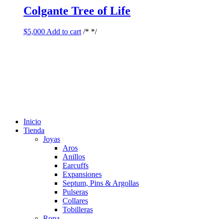
Colgante Tree of Life
$
5,000
Add to cart
/* */
Inicio
Tienda
Joyas
Aros
Anillos
Earcuffs
Expansiones
Septum, Pins & Argollas
Pulseras
Collares
Tobilleras
Ropa