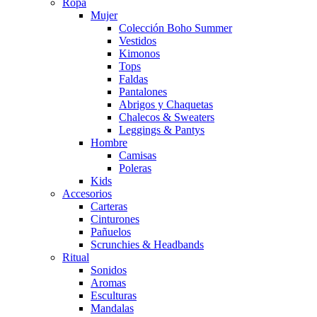
Ropa
Mujer
Colección Boho Summer
Vestidos
Kimonos
Tops
Faldas
Pantalones
Abrigos y Chaquetas
Chalecos & Sweaters
Leggings & Pantys
Hombre
Camisas
Poleras
Kids
Accesorios
Carteras
Cinturones
Pañuelos
Scrunchies & Headbands
Ritual
Sonidos
Aromas
Esculturas
Mandalas