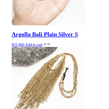
Argolla Bali Plain Silver S
$
25,000
Add to cart
/* */