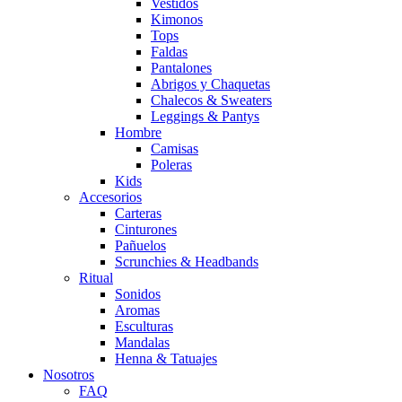
Vestidos
Kimonos
Tops
Faldas
Pantalones
Abrigos y Chaquetas
Chalecos & Sweaters
Leggings & Pantys
Hombre
Camisas
Poleras
Kids
Accesorios
Carteras
Cinturones
Pañuelos
Scrunchies & Headbands
Ritual
Sonidos
Aromas
Esculturas
Mandalas
Henna & Tatuajes
Nosotros
FAQ