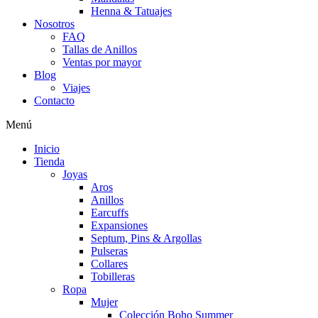
Henna & Tatuajes
Nosotros
FAQ
Tallas de Anillos
Ventas por mayor
Blog
Viajes
Contacto
Menú
Inicio
Tienda
Joyas
Aros
Anillos
Earcuffs
Expansiones
Septum, Pins & Argollas
Pulseras
Collares
Tobilleras
Ropa
Mujer
Colección Boho Summer