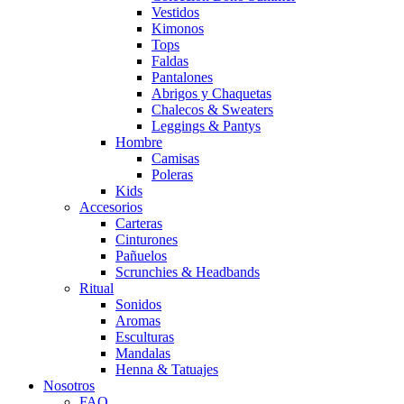
Vestidos
Kimonos
Tops
Faldas
Pantalones
Abrigos y Chaquetas
Chalecos & Sweaters
Leggings & Pantys
Hombre
Camisas
Poleras
Kids
Accesorios
Carteras
Cinturones
Pañuelos
Scrunchies & Headbands
Ritual
Sonidos
Aromas
Esculturas
Mandalas
Henna & Tatuajes
Nosotros
FAQ