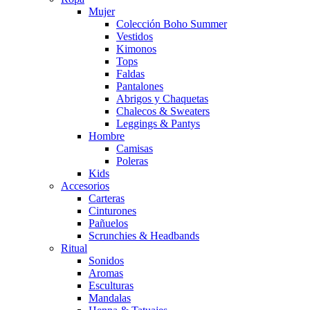
Mujer
Colección Boho Summer
Vestidos
Kimonos
Tops
Faldas
Pantalones
Abrigos y Chaquetas
Chalecos & Sweaters
Leggings & Pantys
Hombre
Camisas
Poleras
Kids
Accesorios
Carteras
Cinturones
Pañuelos
Scrunchies & Headbands
Ritual
Sonidos
Aromas
Esculturas
Mandalas