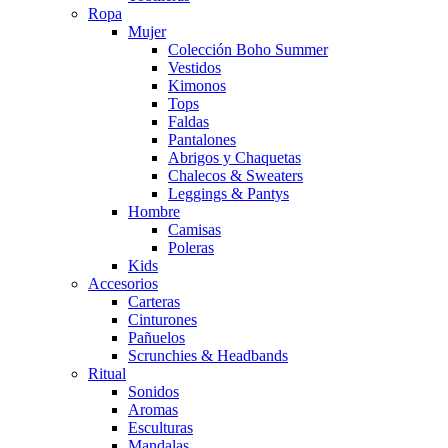
Ropa
Mujer
Colección Boho Summer
Vestidos
Kimonos
Tops
Faldas
Pantalones
Abrigos y Chaquetas
Chalecos & Sweaters
Leggings & Pantys
Hombre
Camisas
Poleras
Kids
Accesorios
Carteras
Cinturones
Pañuelos
Scrunchies & Headbands
Ritual
Sonidos
Aromas
Esculturas
Mandalas