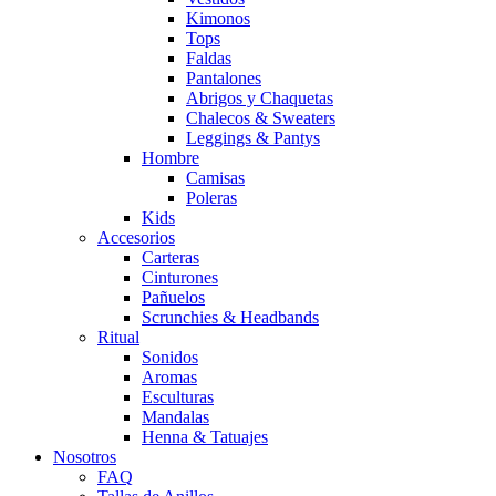
Kimonos
Tops
Faldas
Pantalones
Abrigos y Chaquetas
Chalecos & Sweaters
Leggings & Pantys
Hombre
Camisas
Poleras
Kids
Accesorios
Carteras
Cinturones
Pañuelos
Scrunchies & Headbands
Ritual
Sonidos
Aromas
Esculturas
Mandalas
Henna & Tatuajes
Nosotros
FAQ