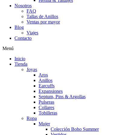
Henna & Tatuajes
Nosotros
FAQ
Tallas de Anillos
Ventas por mayor
Blog
Viajes
Contacto
Menú
Inicio
Tienda
Joyas
Aros
Anillos
Earcuffs
Expansiones
Septum, Pins & Argollas
Pulseras
Collares
Tobilleras
Ropa
Mujer
Colección Boho Summer
Vestidos