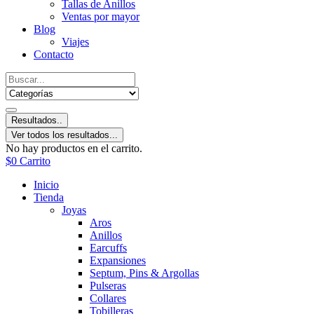
Tallas de Anillos
Ventas por mayor
Blog
Viajes
Contacto
Resultados..
Ver todos los resultados...
No hay productos en el carrito.
$
0
Carrito
Inicio
Tienda
Joyas
Aros
Anillos
Earcuffs
Expansiones
Septum, Pins & Argollas
Pulseras
Collares
Tobilleras