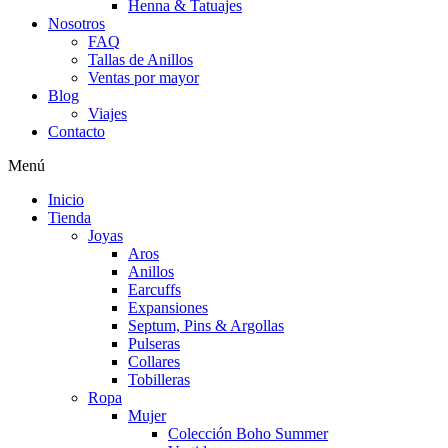
Henna & Tatuajes
Nosotros
FAQ
Tallas de Anillos
Ventas por mayor
Blog
Viajes
Contacto
Menú
Inicio
Tienda
Joyas
Aros
Anillos
Earcuffs
Expansiones
Septum, Pins & Argollas
Pulseras
Collares
Tobilleras
Ropa
Mujer
Colección Boho Summer