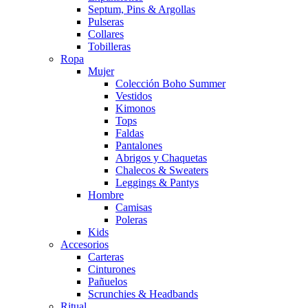
Septum, Pins & Argollas
Pulseras
Collares
Tobilleras
Ropa
Mujer
Colección Boho Summer
Vestidos
Kimonos
Tops
Faldas
Pantalones
Abrigos y Chaquetas
Chalecos & Sweaters
Leggings & Pantys
Hombre
Camisas
Poleras
Kids
Accesorios
Carteras
Cinturones
Pañuelos
Scrunchies & Headbands
Ritual