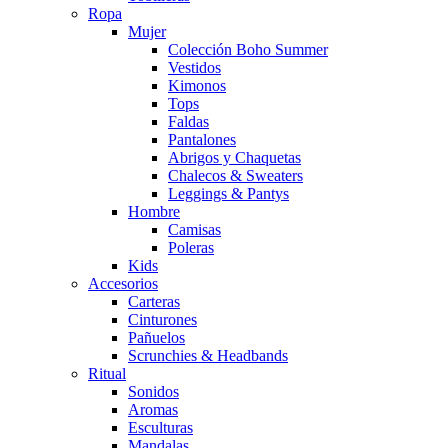
Ropa
Mujer
Colección Boho Summer
Vestidos
Kimonos
Tops
Faldas
Pantalones
Abrigos y Chaquetas
Chalecos & Sweaters
Leggings & Pantys
Hombre
Camisas
Poleras
Kids
Accesorios
Carteras
Cinturones
Pañuelos
Scrunchies & Headbands
Ritual
Sonidos
Aromas
Esculturas
Mandalas