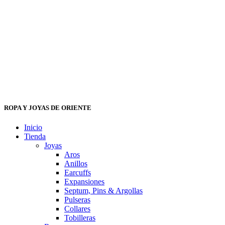
ROPA Y JOYAS DE ORIENTE
Inicio
Tienda
Joyas
Aros
Anillos
Earcuffs
Expansiones
Septum, Pins & Argollas
Pulseras
Collares
Tobilleras