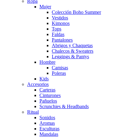
Ropa
Mujer
Colección Boho Summer
Vestidos
Kimonos
Tops
Faldas
Pantalones
Abrigos y Chaquetas
Chalecos & Sweaters
Leggings & Pantys
Hombre
Camisas
Poleras
Kids
Accesorios
Carteras
Cinturones
Pañuelos
Scrunchies & Headbands
Ritual
Sonidos
Aromas
Esculturas
Mandalas