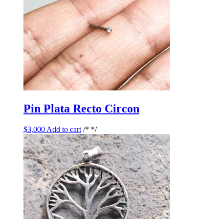
Pin Plata Recto Circon
$
3,000
Add to cart
/* */