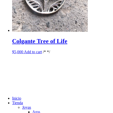
Colgante Tree of Life
$
5,000
Add to cart
/* */
Inicio
Tienda
Joyas
Aros