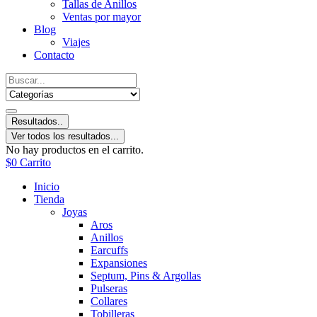
Tallas de Anillos
Ventas por mayor
Blog
Viajes
Contacto
Resultados..
Ver todos los resultados...
No hay productos en el carrito.
$
0
Carrito
Inicio
Tienda
Joyas
Aros
Anillos
Earcuffs
Expansiones
Septum, Pins & Argollas
Pulseras
Collares
Tobilleras