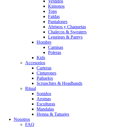
Vestidos
Kimonos
Tops
Faldas
Pantalones
Abrigos y Chaquetas
Chalecos & Sweaters
Leggings & Pantys
Hombre
Camisas
Poleras
Kids
Accesorios
Carteras
Cinturones
Pañuelos
Scrunchies & Headbands
Ritual
Sonidos
Aromas
Esculturas
Mandalas
Henna & Tatuajes
Nosotros
FAQ