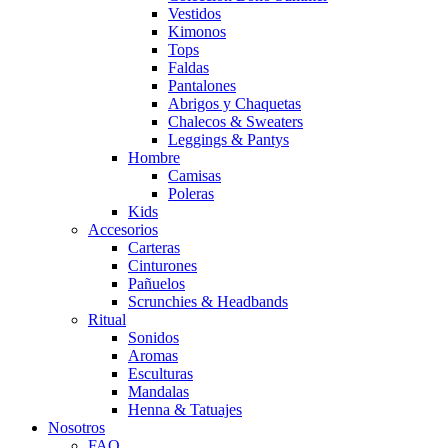
Vestidos
Kimonos
Tops
Faldas
Pantalones
Abrigos y Chaquetas
Chalecos & Sweaters
Leggings & Pantys
Hombre
Camisas
Poleras
Kids
Accesorios
Carteras
Cinturones
Pañuelos
Scrunchies & Headbands
Ritual
Sonidos
Aromas
Esculturas
Mandalas
Henna & Tatuajes
Nosotros
FAQ