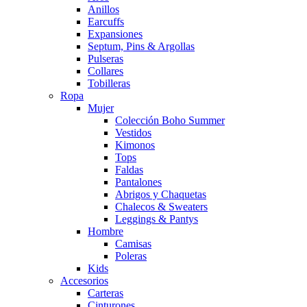
Anillos
Earcuffs
Expansiones
Septum, Pins & Argollas
Pulseras
Collares
Tobilleras
Ropa
Mujer
Colección Boho Summer
Vestidos
Kimonos
Tops
Faldas
Pantalones
Abrigos y Chaquetas
Chalecos & Sweaters
Leggings & Pantys
Hombre
Camisas
Poleras
Kids
Accesorios
Carteras
Cinturones