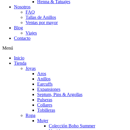
Henna & Tatuajes
Nosotros
FAQ
Tallas de Anillos
Ventas por mayor
Blog
Viajes
Contacto
Menú
Inicio
Tienda
Joyas
Aros
Anillos
Earcuffs
Expansiones
Septum, Pins & Argollas
Pulseras
Collares
Tobilleras
Ropa
Mujer
Colección Boho Summer