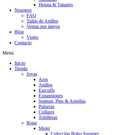
Henna & Tatuajes
Nosotros
FAQ
Tallas de Anillos
Ventas por mayor
Blog
Viajes
Contacto
Menú
Inicio
Tienda
Joyas
Aros
Anillos
Earcuffs
Expansiones
Septum, Pins & Argollas
Pulseras
Collares
Tobilleras
Ropa
Mujer
Colección Boho Summer