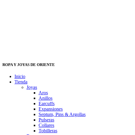
ROPA Y JOYAS DE ORIENTE
Inicio
Tienda
Joyas
Aros
Anillos
Earcuffs
Expansiones
Septum, Pins & Argollas
Pulseras
Collares
Tobilleras