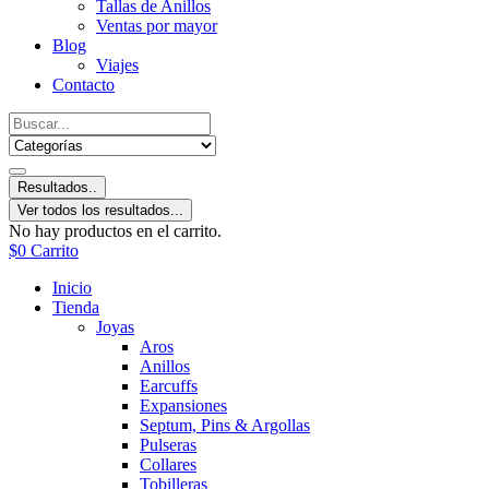
Tallas de Anillos
Ventas por mayor
Blog
Viajes
Contacto
Resultados..
Ver todos los resultados...
No hay productos en el carrito.
$
0
Carrito
Inicio
Tienda
Joyas
Aros
Anillos
Earcuffs
Expansiones
Septum, Pins & Argollas
Pulseras
Collares
Tobilleras