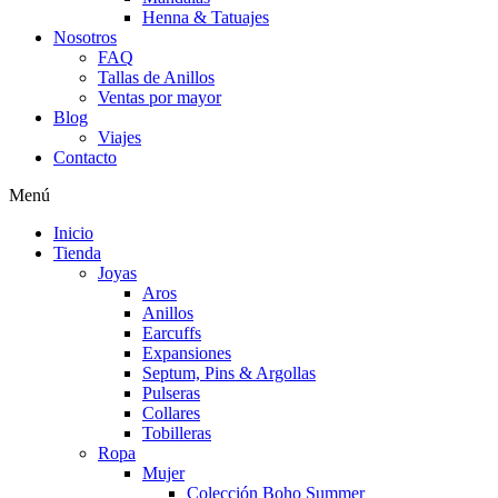
Henna & Tatuajes
Nosotros
FAQ
Tallas de Anillos
Ventas por mayor
Blog
Viajes
Contacto
Menú
Inicio
Tienda
Joyas
Aros
Anillos
Earcuffs
Expansiones
Septum, Pins & Argollas
Pulseras
Collares
Tobilleras
Ropa
Mujer
Colección Boho Summer