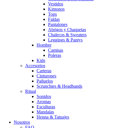
Vestidos
Kimonos
Tops
Faldas
Pantalones
Abrigos y Chaquetas
Chalecos & Sweaters
Leggings & Pantys
Hombre
Camisas
Poleras
Kids
Accesorios
Carteras
Cinturones
Pañuelos
Scrunchies & Headbands
Ritual
Sonidos
Aromas
Esculturas
Mandalas
Henna & Tatuajes
Nosotros
FAQ