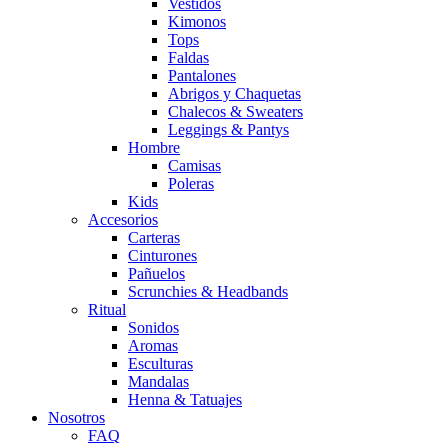
Vestidos
Kimonos
Tops
Faldas
Pantalones
Abrigos y Chaquetas
Chalecos & Sweaters
Leggings & Pantys
Hombre
Camisas
Poleras
Kids
Accesorios
Carteras
Cinturones
Pañuelos
Scrunchies & Headbands
Ritual
Sonidos
Aromas
Esculturas
Mandalas
Henna & Tatuajes
Nosotros
FAQ