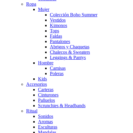
Ropa
Mujer
Colección Boho Summer
Vestidos
Kimonos
Tops
Faldas
Pantalones
Abrigos y Chaquetas
Chalecos & Sweaters
Leggings & Pantys
Hombre
Camisas
Poleras
Kids
Accesorios
Carteras
Cinturones
Pañuelos
Scrunchies & Headbands
Ritual
Sonidos
Aromas
Esculturas
Mandalas