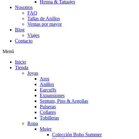
Henna & Tatuajes
Nosotros
FAQ
Tallas de Anillos
Ventas por mayor
Blog
Viajes
Contacto
Menú
Inicio
Tienda
Joyas
Aros
Anillos
Earcuffs
Expansiones
Septum, Pins & Argollas
Pulseras
Collares
Tobilleras
Ropa
Mujer
Colección Boho Summer