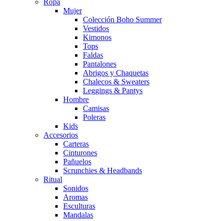
Ropa
Mujer
Colección Boho Summer
Vestidos
Kimonos
Tops
Faldas
Pantalones
Abrigos y Chaquetas
Chalecos & Sweaters
Leggings & Pantys
Hombre
Camisas
Poleras
Kids
Accesorios
Carteras
Cinturones
Pañuelos
Scrunchies & Headbands
Ritual
Sonidos
Aromas
Esculturas
Mandalas