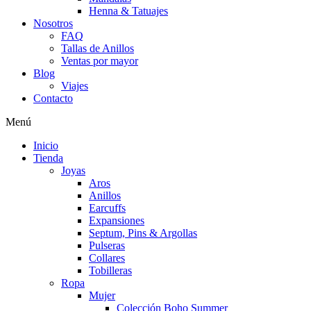
Henna & Tatuajes
Nosotros
FAQ
Tallas de Anillos
Ventas por mayor
Blog
Viajes
Contacto
Menú
Inicio
Tienda
Joyas
Aros
Anillos
Earcuffs
Expansiones
Septum, Pins & Argollas
Pulseras
Collares
Tobilleras
Ropa
Mujer
Colección Boho Summer