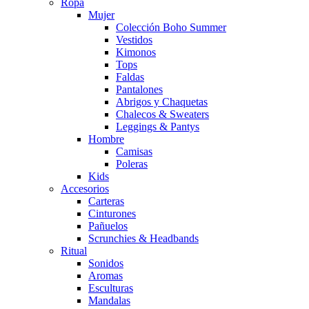
Ropa
Mujer
Colección Boho Summer
Vestidos
Kimonos
Tops
Faldas
Pantalones
Abrigos y Chaquetas
Chalecos & Sweaters
Leggings & Pantys
Hombre
Camisas
Poleras
Kids
Accesorios
Carteras
Cinturones
Pañuelos
Scrunchies & Headbands
Ritual
Sonidos
Aromas
Esculturas
Mandalas