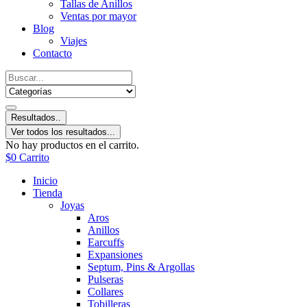
Tallas de Anillos
Ventas por mayor
Blog
Viajes
Contacto
Resultados..
Ver todos los resultados...
No hay productos en el carrito.
$
0
Carrito
Inicio
Tienda
Joyas
Aros
Anillos
Earcuffs
Expansiones
Septum, Pins & Argollas
Pulseras
Collares
Tobilleras