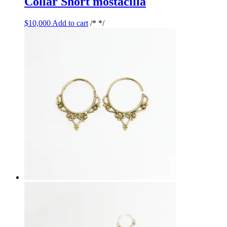
Collar Short mostacilla
$
10,000
Add to cart
/* */