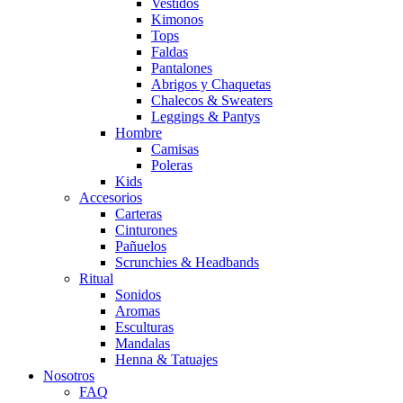
Vestidos
Kimonos
Tops
Faldas
Pantalones
Abrigos y Chaquetas
Chalecos & Sweaters
Leggings & Pantys
Hombre
Camisas
Poleras
Kids
Accesorios
Carteras
Cinturones
Pañuelos
Scrunchies & Headbands
Ritual
Sonidos
Aromas
Esculturas
Mandalas
Henna & Tatuajes
Nosotros
FAQ