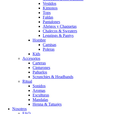
Vestidos
Kimonos
Tops
Faldas
Pantalones
Abrigos y Chaquetas
Chalecos & Sweaters
Leggings & Pantys
Hombre
Camisas
Poleras
Kids
Accesorios
Carteras
Cinturones
Pañuelos
Scrunchies & Headbands
Ritual
Sonidos
Aromas
Esculturas
Mandalas
Henna & Tatuajes
Nosotros
FAQ