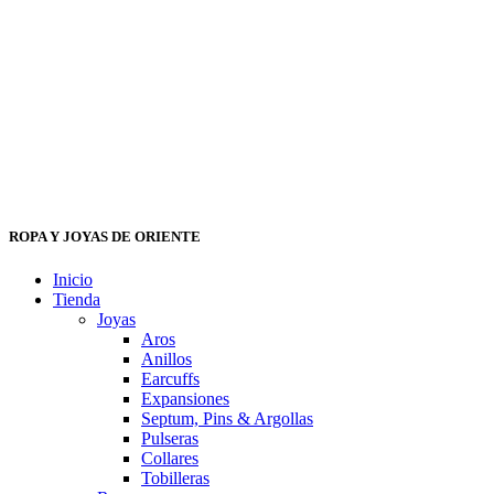
ROPA Y JOYAS DE ORIENTE
Inicio
Tienda
Joyas
Aros
Anillos
Earcuffs
Expansiones
Septum, Pins & Argollas
Pulseras
Collares
Tobilleras