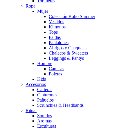
Tobilleras
Ropa
Mujer
Colección Boho Summer
Vestidos
Kimonos
Tops
Faldas
Pantalones
Abrigos y Chaquetas
Chalecos & Sweaters
Leggings & Pantys
Hombre
Camisas
Poleras
Kids
Accesorios
Carteras
Cinturones
Pañuelos
Scrunchies & Headbands
Ritual
Sonidos
Aromas
Esculturas