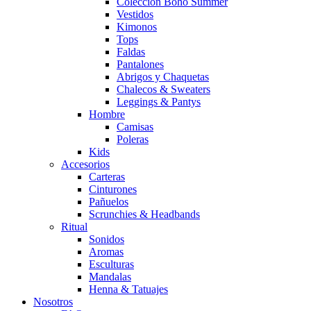
Colección Boho Summer
Vestidos
Kimonos
Tops
Faldas
Pantalones
Abrigos y Chaquetas
Chalecos & Sweaters
Leggings & Pantys
Hombre
Camisas
Poleras
Kids
Accesorios
Carteras
Cinturones
Pañuelos
Scrunchies & Headbands
Ritual
Sonidos
Aromas
Esculturas
Mandalas
Henna & Tatuajes
Nosotros