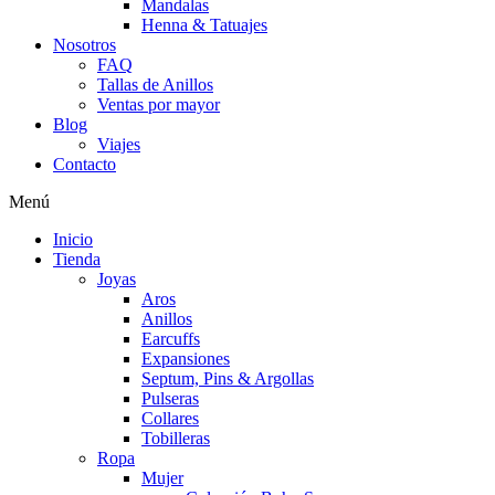
Mandalas
Henna & Tatuajes
Nosotros
FAQ
Tallas de Anillos
Ventas por mayor
Blog
Viajes
Contacto
Menú
Inicio
Tienda
Joyas
Aros
Anillos
Earcuffs
Expansiones
Septum, Pins & Argollas
Pulseras
Collares
Tobilleras
Ropa
Mujer