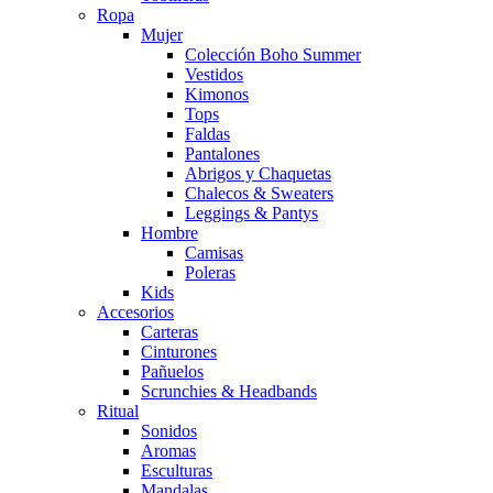
Ropa
Mujer
Colección Boho Summer
Vestidos
Kimonos
Tops
Faldas
Pantalones
Abrigos y Chaquetas
Chalecos & Sweaters
Leggings & Pantys
Hombre
Camisas
Poleras
Kids
Accesorios
Carteras
Cinturones
Pañuelos
Scrunchies & Headbands
Ritual
Sonidos
Aromas
Esculturas
Mandalas