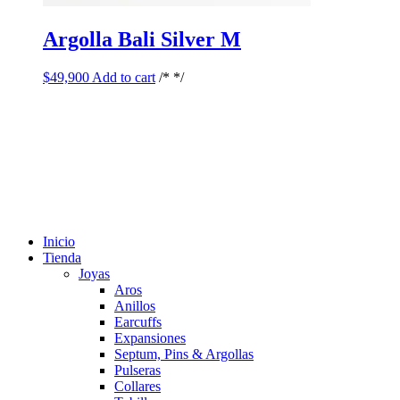
Argolla Bali Silver M
$
49,900
Add to cart
/* */
Inicio
Tienda
Joyas
Aros
Anillos
Earcuffs
Expansiones
Septum, Pins & Argollas
Pulseras
Collares