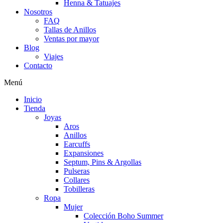
Henna & Tatuajes
Nosotros
FAQ
Tallas de Anillos
Ventas por mayor
Blog
Viajes
Contacto
Menú
Inicio
Tienda
Joyas
Aros
Anillos
Earcuffs
Expansiones
Septum, Pins & Argollas
Pulseras
Collares
Tobilleras
Ropa
Mujer
Colección Boho Summer