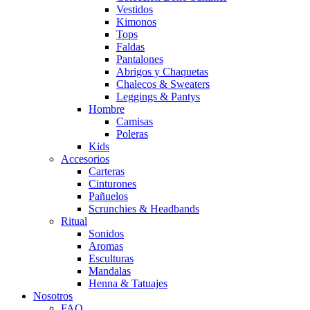
Vestidos
Kimonos
Tops
Faldas
Pantalones
Abrigos y Chaquetas
Chalecos & Sweaters
Leggings & Pantys
Hombre
Camisas
Poleras
Kids
Accesorios
Carteras
Cinturones
Pañuelos
Scrunchies & Headbands
Ritual
Sonidos
Aromas
Esculturas
Mandalas
Henna & Tatuajes
Nosotros
FAQ