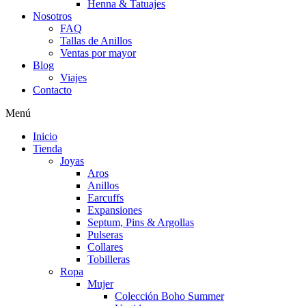
Henna & Tatuajes
Nosotros
FAQ
Tallas de Anillos
Ventas por mayor
Blog
Viajes
Contacto
Menú
Inicio
Tienda
Joyas
Aros
Anillos
Earcuffs
Expansiones
Septum, Pins & Argollas
Pulseras
Collares
Tobilleras
Ropa
Mujer
Colección Boho Summer