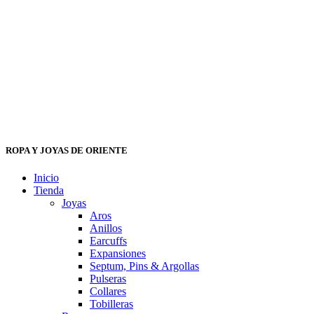
ROPA Y JOYAS DE ORIENTE
Inicio
Tienda
Joyas
Aros
Anillos
Earcuffs
Expansiones
Septum, Pins & Argollas
Pulseras
Collares
Tobilleras