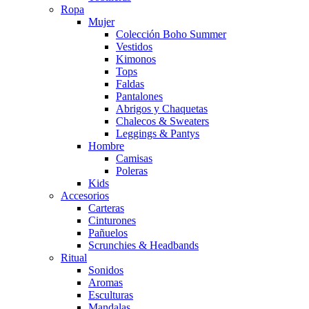
Ropa
Mujer
Colección Boho Summer
Vestidos
Kimonos
Tops
Faldas
Pantalones
Abrigos y Chaquetas
Chalecos & Sweaters
Leggings & Pantys
Hombre
Camisas
Poleras
Kids
Accesorios
Carteras
Cinturones
Pañuelos
Scrunchies & Headbands
Ritual
Sonidos
Aromas
Esculturas
Mandalas