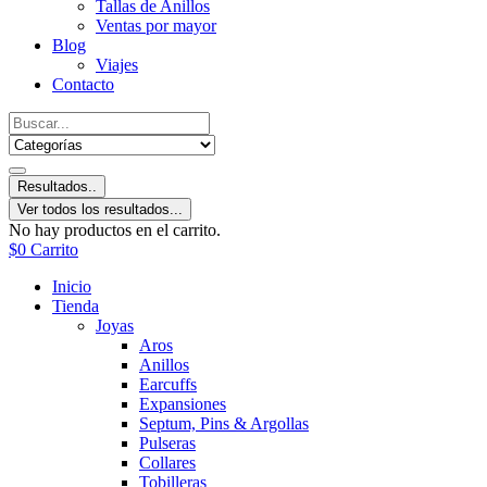
Tallas de Anillos
Ventas por mayor
Blog
Viajes
Contacto
Resultados..
Ver todos los resultados...
No hay productos en el carrito.
$
0
Carrito
Inicio
Tienda
Joyas
Aros
Anillos
Earcuffs
Expansiones
Septum, Pins & Argollas
Pulseras
Collares
Tobilleras