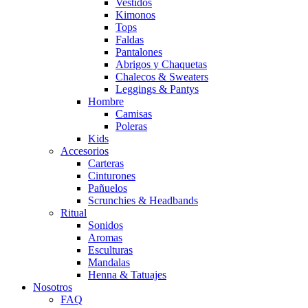
Vestidos
Kimonos
Tops
Faldas
Pantalones
Abrigos y Chaquetas
Chalecos & Sweaters
Leggings & Pantys
Hombre
Camisas
Poleras
Kids
Accesorios
Carteras
Cinturones
Pañuelos
Scrunchies & Headbands
Ritual
Sonidos
Aromas
Esculturas
Mandalas
Henna & Tatuajes
Nosotros
FAQ