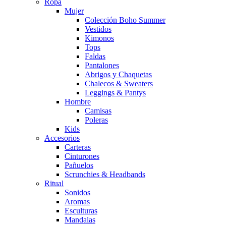
Ropa
Mujer
Colección Boho Summer
Vestidos
Kimonos
Tops
Faldas
Pantalones
Abrigos y Chaquetas
Chalecos & Sweaters
Leggings & Pantys
Hombre
Camisas
Poleras
Kids
Accesorios
Carteras
Cinturones
Pañuelos
Scrunchies & Headbands
Ritual
Sonidos
Aromas
Esculturas
Mandalas