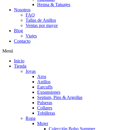
Henna & Tatuajes
Nosotros
FAQ
Tallas de Anillos
Ventas por mayor
Blog
Viajes
Contacto
Menú
Inicio
Tienda
Joyas
Aros
Anillos
Earcuffs
Expansiones
Septum, Pins & Argollas
Pulseras
Collares
Tobilleras
Ropa
Mujer
Colección Boho Summer