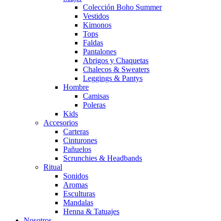
Colección Boho Summer
Vestidos
Kimonos
Tops
Faldas
Pantalones
Abrigos y Chaquetas
Chalecos & Sweaters
Leggings & Pantys
Hombre
Camisas
Poleras
Kids
Accesorios
Carteras
Cinturones
Pañuelos
Scrunchies & Headbands
Ritual
Sonidos
Aromas
Esculturas
Mandalas
Henna & Tatuajes
Nosotros