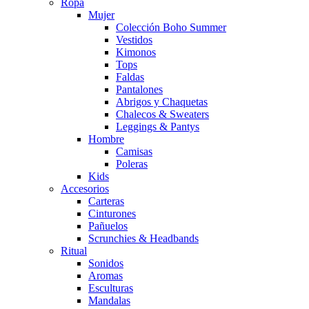
Ropa
Mujer
Colección Boho Summer
Vestidos
Kimonos
Tops
Faldas
Pantalones
Abrigos y Chaquetas
Chalecos & Sweaters
Leggings & Pantys
Hombre
Camisas
Poleras
Kids
Accesorios
Carteras
Cinturones
Pañuelos
Scrunchies & Headbands
Ritual
Sonidos
Aromas
Esculturas
Mandalas