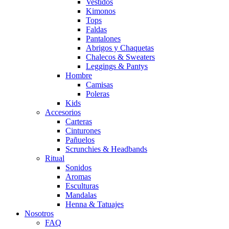
Vestidos
Kimonos
Tops
Faldas
Pantalones
Abrigos y Chaquetas
Chalecos & Sweaters
Leggings & Pantys
Hombre
Camisas
Poleras
Kids
Accesorios
Carteras
Cinturones
Pañuelos
Scrunchies & Headbands
Ritual
Sonidos
Aromas
Esculturas
Mandalas
Henna & Tatuajes
Nosotros
FAQ