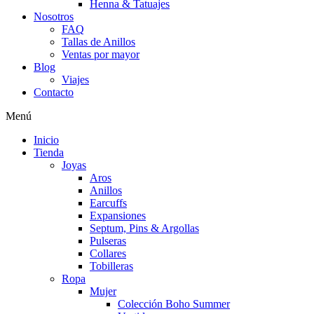
Henna & Tatuajes
Nosotros
FAQ
Tallas de Anillos
Ventas por mayor
Blog
Viajes
Contacto
Menú
Inicio
Tienda
Joyas
Aros
Anillos
Earcuffs
Expansiones
Septum, Pins & Argollas
Pulseras
Collares
Tobilleras
Ropa
Mujer
Colección Boho Summer