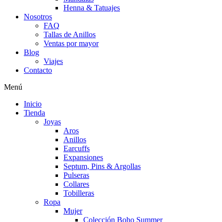
Henna & Tatuajes
Nosotros
FAQ
Tallas de Anillos
Ventas por mayor
Blog
Viajes
Contacto
Menú
Inicio
Tienda
Joyas
Aros
Anillos
Earcuffs
Expansiones
Septum, Pins & Argollas
Pulseras
Collares
Tobilleras
Ropa
Mujer
Colección Boho Summer