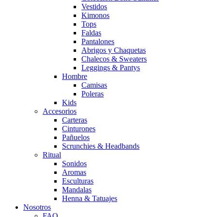
Vestidos
Kimonos
Tops
Faldas
Pantalones
Abrigos y Chaquetas
Chalecos & Sweaters
Leggings & Pantys
Hombre
Camisas
Poleras
Kids
Accesorios
Carteras
Cinturones
Pañuelos
Scrunchies & Headbands
Ritual
Sonidos
Aromas
Esculturas
Mandalas
Henna & Tatuajes
Nosotros
FAQ