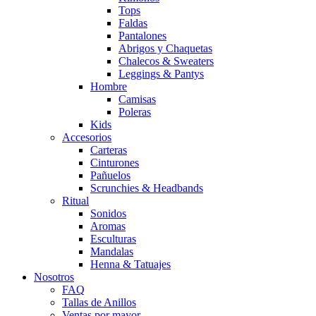
Tops
Faldas
Pantalones
Abrigos y Chaquetas
Chalecos & Sweaters
Leggings & Pantys
Hombre
Camisas
Poleras
Kids
Accesorios
Carteras
Cinturones
Pañuelos
Scrunchies & Headbands
Ritual
Sonidos
Aromas
Esculturas
Mandalas
Henna & Tatuajes
Nosotros
FAQ
Tallas de Anillos
Ventas por mayor