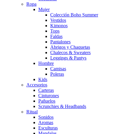
Ropa
Mujer
Colección Boho Summer
Vestidos
Kimonos
Tops
Faldas
Pantalones
Abrigos y Chaquetas
Chalecos & Sweaters
Leggings & Pantys
Hombre
Camisas
Poleras
Kids
Accesorios
Carteras
Cinturones
Pañuelos
Scrunchies & Headbands
Ritual
Sonidos
Aromas
Esculturas
Mandalas