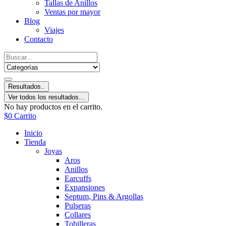
Tallas de Anillos
Ventas por mayor
Blog
Viajes
Contacto
Resultados..
Ver todos los resultados...
No hay productos en el carrito.
$
0
Carrito
Inicio
Tienda
Joyas
Aros
Anillos
Earcuffs
Expansiones
Septum, Pins & Argollas
Pulseras
Collares
Tobilleras