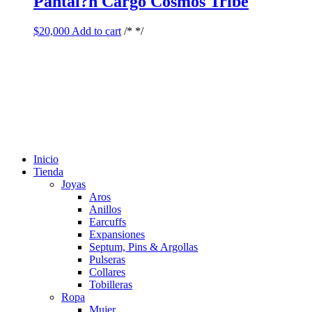
Pantal?n Cargo Cosmos Tribe
$
20,000
Add to cart
/* */
Inicio
Tienda
Joyas
Aros
Anillos
Earcuffs
Expansiones
Septum, Pins & Argollas
Pulseras
Collares
Tobilleras
Ropa
Mujer