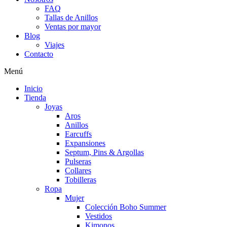
FAQ
Tallas de Anillos
Ventas por mayor
Blog
Viajes
Contacto
Menú
Inicio
Tienda
Joyas
Aros
Anillos
Earcuffs
Expansiones
Septum, Pins & Argollas
Pulseras
Collares
Tobilleras
Ropa
Mujer
Colección Boho Summer
Vestidos
Kimonos