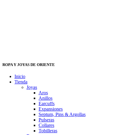
ROPA Y JOYAS DE ORIENTE
Inicio
Tienda
Joyas
Aros
Anillos
Earcuffs
Expansiones
Septum, Pins & Argollas
Pulseras
Collares
Tobilleras