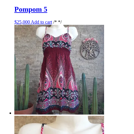
Pompom 5
$
25,000
Add to cart
/* */