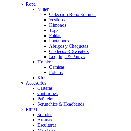
Ropa
Mujer
Colección Boho Summer
Vestidos
Kimonos
Tops
Faldas
Pantalones
Abrigos y Chaquetas
Chalecos & Sweaters
Leggings & Pantys
Hombre
Camisas
Poleras
Kids
Accesorios
Carteras
Cinturones
Pañuelos
Scrunchies & Headbands
Ritual
Sonidos
Aromas
Esculturas
Mandalas