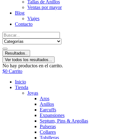
Tallas de Anillos
Ventas por mayor
Blog
Viajes
Contacto
Resultados..
Ver todos los resultados...
No hay productos en el carrito.
$
0
Carrito
Inicio
Tienda
Joyas
Aros
Anillos
Earcuffs
Expansiones
Septum, Pins & Argollas
Pulseras
Collares
Tobilleras