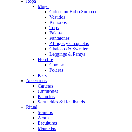
Ropa
Mujer
Colección Boho Summer
Vestidos
Kimonos
Tops
Faldas
Pantalones
Abrigos y Chaquetas
Chalecos & Sweaters
Leggings & Pantys
Hombre
Camisas
Poleras
Kids
Accesorios
Carteras
Cinturones
Pañuelos
Scrunchies & Headbands
Ritual
Sonidos
Aromas
Esculturas
Mandalas