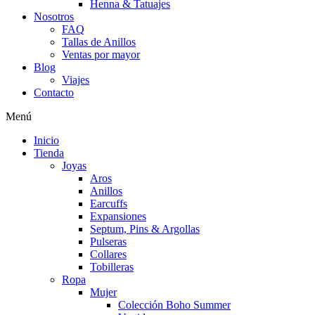
Henna & Tatuajes
Nosotros
FAQ
Tallas de Anillos
Ventas por mayor
Blog
Viajes
Contacto
Menú
Inicio
Tienda
Joyas
Aros
Anillos
Earcuffs
Expansiones
Septum, Pins & Argollas
Pulseras
Collares
Tobilleras
Ropa
Mujer
Colección Boho Summer