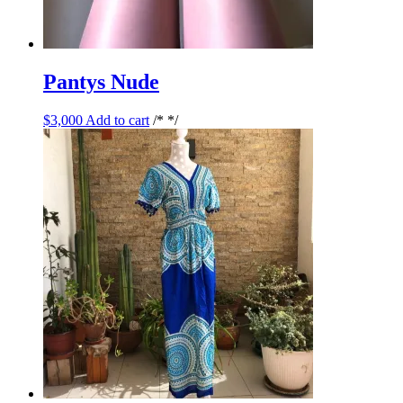
Pantys Nude
$
3,000
Add to cart
/* */