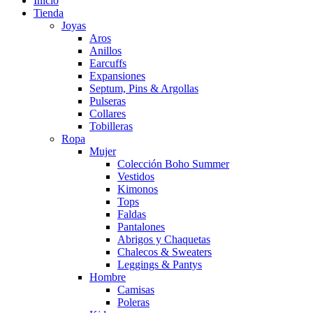
Inicio
Tienda
Joyas
Aros
Anillos
Earcuffs
Expansiones
Septum, Pins & Argollas
Pulseras
Collares
Tobilleras
Ropa
Mujer
Colección Boho Summer
Vestidos
Kimonos
Tops
Faldas
Pantalones
Abrigos y Chaquetas
Chalecos & Sweaters
Leggings & Pantys
Hombre
Camisas
Poleras