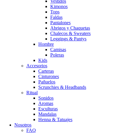
Vestidos
Kimonos
Tops
Faldas
Pantalones
Abrigos y Chaquetas
Chalecos & Sweaters
Leggings & Pantys
Hombre
Camisas
Poleras
Kids
Accesorios
Carteras
Cinturones
Pañuelos
Scrunchies & Headbands
Ritual
Sonidos
Aromas
Esculturas
Mandalas
Henna & Tatuajes
Nosotros
FAQ