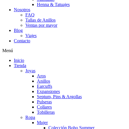
Henna & Tatuajes
Nosotros
FAQ
Tallas de Anillos
Ventas por mayor
Blog
Viajes
Contacto
Menú
Inicio
Tienda
Joyas
Aros
Anillos
Earcuffs
Expansiones
Septum, Pins & Argollas
Pulseras
Collares
Tobilleras
Ropa
Mujer
Colección Boho Summer