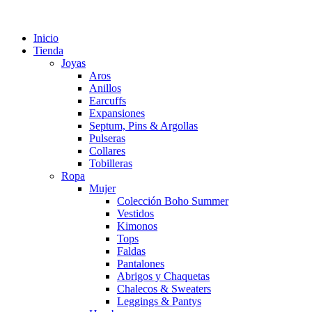
Inicio
Tienda
Joyas
Aros
Anillos
Earcuffs
Expansiones
Septum, Pins & Argollas
Pulseras
Collares
Tobilleras
Ropa
Mujer
Colección Boho Summer
Vestidos
Kimonos
Tops
Faldas
Pantalones
Abrigos y Chaquetas
Chalecos & Sweaters
Leggings & Pantys