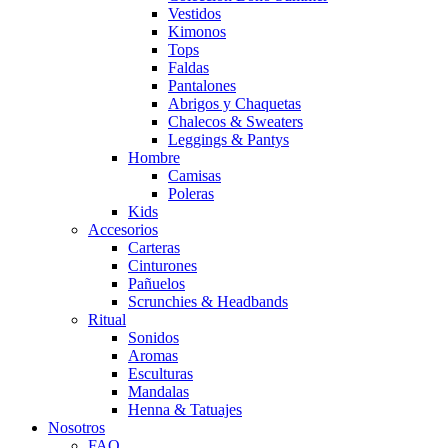
Vestidos
Kimonos
Tops
Faldas
Pantalones
Abrigos y Chaquetas
Chalecos & Sweaters
Leggings & Pantys
Hombre
Camisas
Poleras
Kids
Accesorios
Carteras
Cinturones
Pañuelos
Scrunchies & Headbands
Ritual
Sonidos
Aromas
Esculturas
Mandalas
Henna & Tatuajes
Nosotros
FAQ