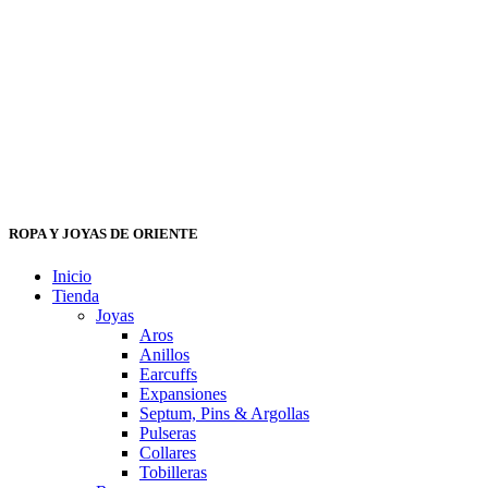
ROPA Y JOYAS DE ORIENTE
Inicio
Tienda
Joyas
Aros
Anillos
Earcuffs
Expansiones
Septum, Pins & Argollas
Pulseras
Collares
Tobilleras