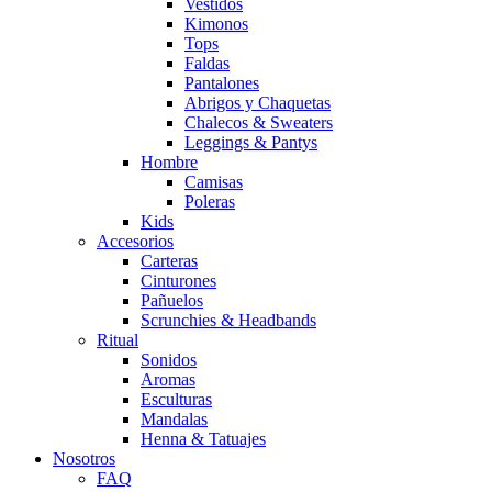
Vestidos
Kimonos
Tops
Faldas
Pantalones
Abrigos y Chaquetas
Chalecos & Sweaters
Leggings & Pantys
Hombre
Camisas
Poleras
Kids
Accesorios
Carteras
Cinturones
Pañuelos
Scrunchies & Headbands
Ritual
Sonidos
Aromas
Esculturas
Mandalas
Henna & Tatuajes
Nosotros
FAQ