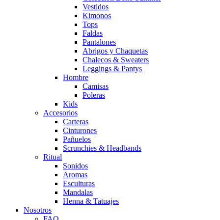
Vestidos
Kimonos
Tops
Faldas
Pantalones
Abrigos y Chaquetas
Chalecos & Sweaters
Leggings & Pantys
Hombre
Camisas
Poleras
Kids
Accesorios
Carteras
Cinturones
Pañuelos
Scrunchies & Headbands
Ritual
Sonidos
Aromas
Esculturas
Mandalas
Henna & Tatuajes
Nosotros
FAQ