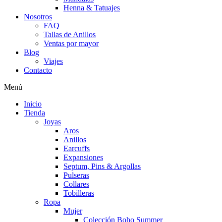
Henna & Tatuajes
Nosotros
FAQ
Tallas de Anillos
Ventas por mayor
Blog
Viajes
Contacto
Menú
Inicio
Tienda
Joyas
Aros
Anillos
Earcuffs
Expansiones
Septum, Pins & Argollas
Pulseras
Collares
Tobilleras
Ropa
Mujer
Colección Boho Summer