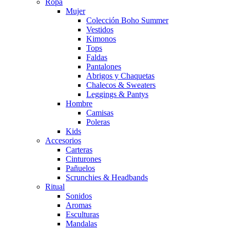
Ropa
Mujer
Colección Boho Summer
Vestidos
Kimonos
Tops
Faldas
Pantalones
Abrigos y Chaquetas
Chalecos & Sweaters
Leggings & Pantys
Hombre
Camisas
Poleras
Kids
Accesorios
Carteras
Cinturones
Pañuelos
Scrunchies & Headbands
Ritual
Sonidos
Aromas
Esculturas
Mandalas