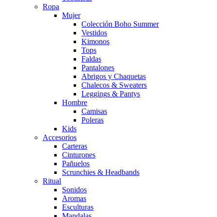
Ropa
Mujer
Colección Boho Summer
Vestidos
Kimonos
Tops
Faldas
Pantalones
Abrigos y Chaquetas
Chalecos & Sweaters
Leggings & Pantys
Hombre
Camisas
Poleras
Kids
Accesorios
Carteras
Cinturones
Pañuelos
Scrunchies & Headbands
Ritual
Sonidos
Aromas
Esculturas
Mandalas