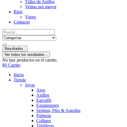
Tallas de Anillos
Ventas por mayor
Blog
Viajes
Contacto
Resultados..
Ver todos los resultados...
No hay productos en el carrito.
$
0
Carrito
Inicio
Tienda
Joyas
Aros
Anillos
Earcuffs
Expansiones
Septum, Pins & Argollas
Pulseras
Collares
Tobilleras