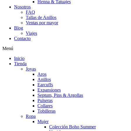
Henna & Tatuajes
Nosotros
FAQ
Tallas de Anillos
Ventas por mayor
Blog
Viajes
Contacto
Menú
Inicio
Tienda
Joyas
Aros
Anillos
Earcuffs
Expansiones
Septum, Pins & Argollas
Pulseras
Collares
Tobilleras
Ropa
Mujer
Colección Boho Summer