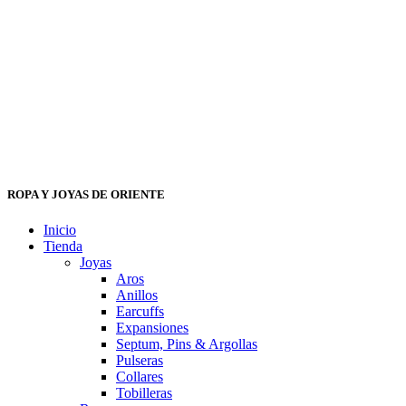
ROPA Y JOYAS DE ORIENTE
Inicio
Tienda
Joyas
Aros
Anillos
Earcuffs
Expansiones
Septum, Pins & Argollas
Pulseras
Collares
Tobilleras