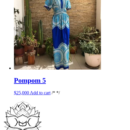
Pompom 5
$
25,000
Add to cart
/* */