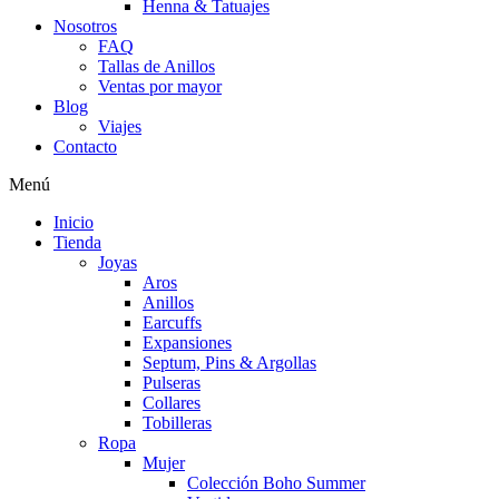
Henna & Tatuajes
Nosotros
FAQ
Tallas de Anillos
Ventas por mayor
Blog
Viajes
Contacto
Menú
Inicio
Tienda
Joyas
Aros
Anillos
Earcuffs
Expansiones
Septum, Pins & Argollas
Pulseras
Collares
Tobilleras
Ropa
Mujer
Colección Boho Summer