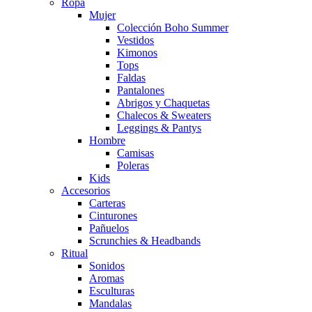
Ropa
Mujer
Colección Boho Summer
Vestidos
Kimonos
Tops
Faldas
Pantalones
Abrigos y Chaquetas
Chalecos & Sweaters
Leggings & Pantys
Hombre
Camisas
Poleras
Kids
Accesorios
Carteras
Cinturones
Pañuelos
Scrunchies & Headbands
Ritual
Sonidos
Aromas
Esculturas
Mandalas