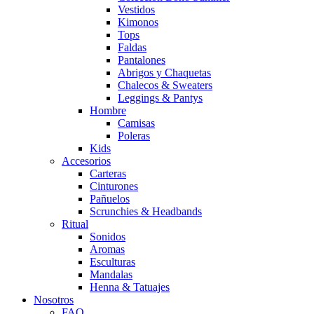
Vestidos
Kimonos
Tops
Faldas
Pantalones
Abrigos y Chaquetas
Chalecos & Sweaters
Leggings & Pantys
Hombre
Camisas
Poleras
Kids
Accesorios
Carteras
Cinturones
Pañuelos
Scrunchies & Headbands
Ritual
Sonidos
Aromas
Esculturas
Mandalas
Henna & Tatuajes
Nosotros
FAQ