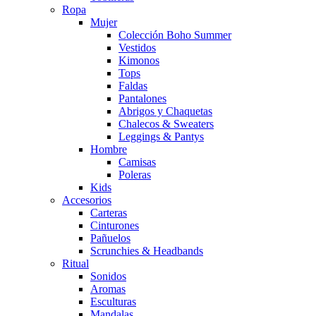
Ropa
Mujer
Colección Boho Summer
Vestidos
Kimonos
Tops
Faldas
Pantalones
Abrigos y Chaquetas
Chalecos & Sweaters
Leggings & Pantys
Hombre
Camisas
Poleras
Kids
Accesorios
Carteras
Cinturones
Pañuelos
Scrunchies & Headbands
Ritual
Sonidos
Aromas
Esculturas
Mandalas