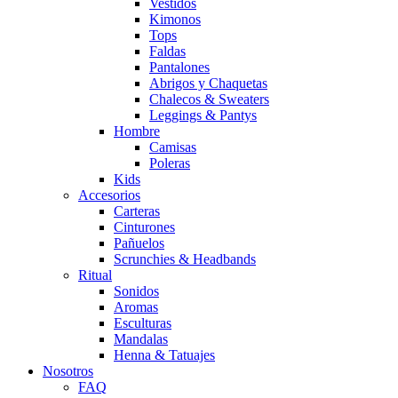
Vestidos
Kimonos
Tops
Faldas
Pantalones
Abrigos y Chaquetas
Chalecos & Sweaters
Leggings & Pantys
Hombre
Camisas
Poleras
Kids
Accesorios
Carteras
Cinturones
Pañuelos
Scrunchies & Headbands
Ritual
Sonidos
Aromas
Esculturas
Mandalas
Henna & Tatuajes
Nosotros
FAQ