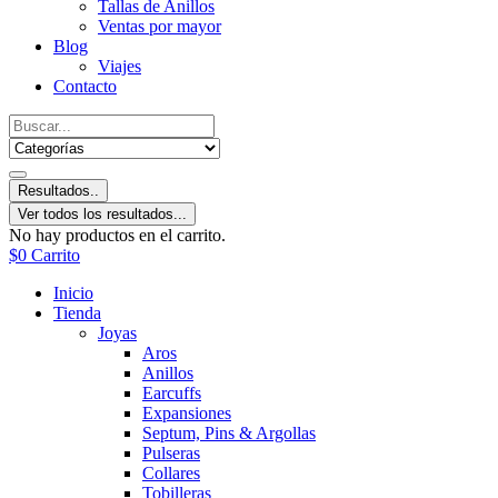
Tallas de Anillos
Ventas por mayor
Blog
Viajes
Contacto
Resultados..
Ver todos los resultados...
No hay productos en el carrito.
$
0
Carrito
Inicio
Tienda
Joyas
Aros
Anillos
Earcuffs
Expansiones
Septum, Pins & Argollas
Pulseras
Collares
Tobilleras