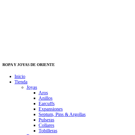
ROPA Y JOYAS DE ORIENTE
Inicio
Tienda
Joyas
Aros
Anillos
Earcuffs
Expansiones
Septum, Pins & Argollas
Pulseras
Collares
Tobilleras