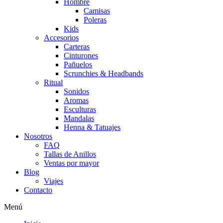
Hombre
Camisas
Poleras
Kids
Accesorios
Carteras
Cinturones
Pañuelos
Scrunchies & Headbands
Ritual
Sonidos
Aromas
Esculturas
Mandalas
Henna & Tatuajes
Nosotros
FAQ
Tallas de Anillos
Ventas por mayor
Blog
Viajes
Contacto
Menú