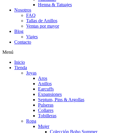
Henna & Tatuajes
Nosotros
FAQ
Tallas de Anillos
Ventas por mayor
Blog
Viajes
Contacto
Menú
Inicio
Tienda
Joyas
Aros
Anillos
Earcuffs
Expansiones
Septum, Pins & Argollas
Pulseras
Collares
Tobilleras
Ropa
Mujer
Colección Boho Summer