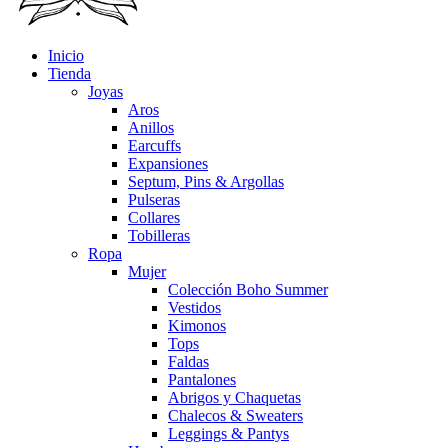
Inicio
Tienda
Joyas
Aros
Anillos
Earcuffs
Expansiones
Septum, Pins & Argollas
Pulseras
Collares
Tobilleras
Ropa
Mujer
Colección Boho Summer
Vestidos
Kimonos
Tops
Faldas
Pantalones
Abrigos y Chaquetas
Chalecos & Sweaters
Leggings & Pantys