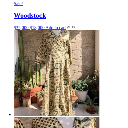
Sale!
Woodstock
$
35,000
$
18,000
Add to cart
/* */