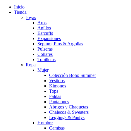
Inicio
Tienda
Joyas
Aros
Anillos
Earcuffs
Expansiones
Septum, Pins & Argollas
Pulseras
Collares
Tobilleras
Ropa
Mujer
Colección Boho Summer
Vestidos
Kimonos
Tops
Faldas
Pantalones
Abrigos y Chaquetas
Chalecos & Sweaters
Leggings & Pantys
Hombre
Camisas