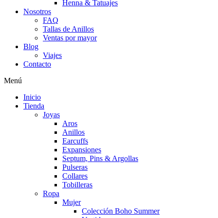
Henna & Tatuajes
Nosotros
FAQ
Tallas de Anillos
Ventas por mayor
Blog
Viajes
Contacto
Menú
Inicio
Tienda
Joyas
Aros
Anillos
Earcuffs
Expansiones
Septum, Pins & Argollas
Pulseras
Collares
Tobilleras
Ropa
Mujer
Colección Boho Summer