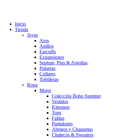
Inicio
Tienda
Joyas
Aros
Anillos
Earcuffs
Expansiones
Septum, Pins & Argollas
Pulseras
Collares
Tobilleras
Ropa
Mujer
Colección Boho Summer
Vestidos
Kimonos
Tops
Faldas
Pantalones
Abrigos y Chaquetas
Chalecos & Sweaters