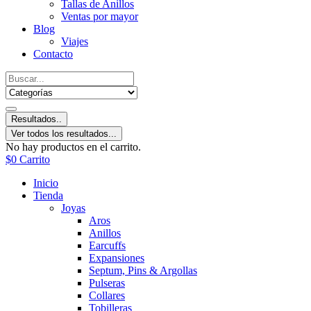
Tallas de Anillos
Ventas por mayor
Blog
Viajes
Contacto
Resultados..
Ver todos los resultados...
No hay productos en el carrito.
$
0
Carrito
Inicio
Tienda
Joyas
Aros
Anillos
Earcuffs
Expansiones
Septum, Pins & Argollas
Pulseras
Collares
Tobilleras