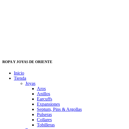
ROPA Y JOYAS DE ORIENTE
Inicio
Tienda
Joyas
Aros
Anillos
Earcuffs
Expansiones
Septum, Pins & Argollas
Pulseras
Collares
Tobilleras