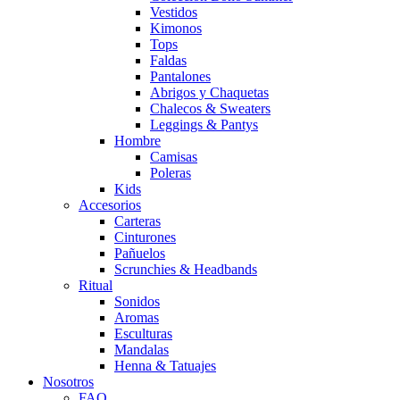
Vestidos
Kimonos
Tops
Faldas
Pantalones
Abrigos y Chaquetas
Chalecos & Sweaters
Leggings & Pantys
Hombre
Camisas
Poleras
Kids
Accesorios
Carteras
Cinturones
Pañuelos
Scrunchies & Headbands
Ritual
Sonidos
Aromas
Esculturas
Mandalas
Henna & Tatuajes
Nosotros
FAQ