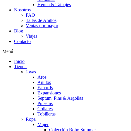
Henna & Tatuajes
Nosotros
FAQ
Tallas de Anillos
Ventas por mayor
Blog
Viajes
Contacto
Menú
Inicio
Tienda
Joyas
Aros
Anillos
Earcuffs
Expansiones
Septum, Pins & Argollas
Pulseras
Collares
Tobilleras
Ropa
Mujer
Colección Boho Summer