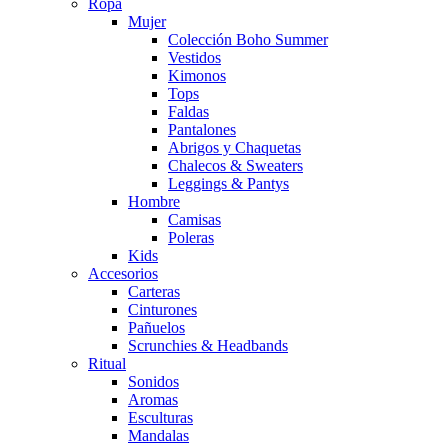
Ropa
Mujer
Colección Boho Summer
Vestidos
Kimonos
Tops
Faldas
Pantalones
Abrigos y Chaquetas
Chalecos & Sweaters
Leggings & Pantys
Hombre
Camisas
Poleras
Kids
Accesorios
Carteras
Cinturones
Pañuelos
Scrunchies & Headbands
Ritual
Sonidos
Aromas
Esculturas
Mandalas