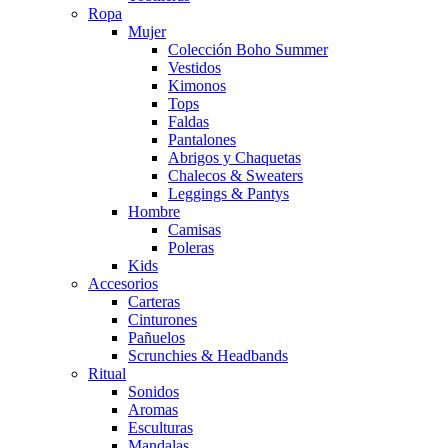
Ropa
Mujer
Colección Boho Summer
Vestidos
Kimonos
Tops
Faldas
Pantalones
Abrigos y Chaquetas
Chalecos & Sweaters
Leggings & Pantys
Hombre
Camisas
Poleras
Kids
Accesorios
Carteras
Cinturones
Pañuelos
Scrunchies & Headbands
Ritual
Sonidos
Aromas
Esculturas
Mandalas