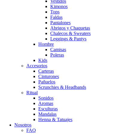
Vestidos
Kimonos
Tops
Faldas
Pantalones
Abrigos y Chaquetas
Chalecos & Sweaters
Leggings & Pantys
Hombre
Camisas
Poleras
Kids
Accesorios
Carteras
Cinturones
Pañuelos
Scrunchies & Headbands
Ritual
Sonidos
Aromas
Esculturas
Mandalas
Henna & Tatuajes
Nosotros
FAQ