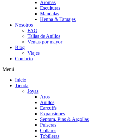
Aromas
Esculturas
Mandalas
Henna & Tatuajes
Nosotros
FAQ
Tallas de Anillos
Ventas por mayor
Blog
Viajes
Contacto
Menú
Inicio
Tienda
Joyas
Aros
Anillos
Earcuffs
Expansiones
Septum, Pins & Argollas
Pulseras
Collares
Tobilleras