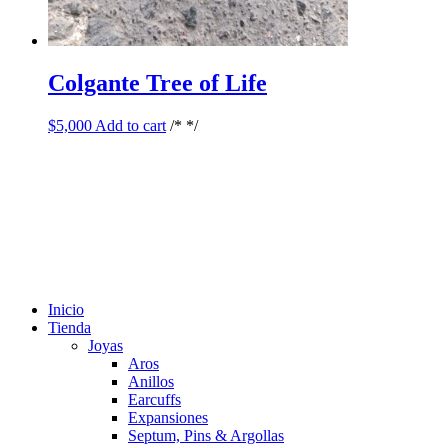
Colgante Tree of Life
$
5,000
Add to cart
/* */
Inicio
Tienda
Joyas
Aros
Anillos
Earcuffs
Expansiones
Septum, Pins & Argollas