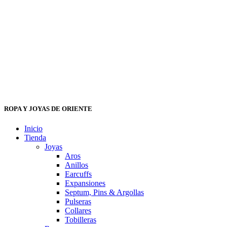
ROPA Y JOYAS DE ORIENTE
Inicio
Tienda
Joyas
Aros
Anillos
Earcuffs
Expansiones
Septum, Pins & Argollas
Pulseras
Collares
Tobilleras