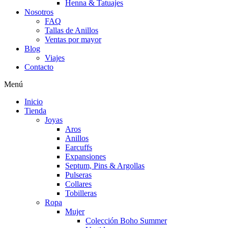
Henna & Tatuajes
Nosotros
FAQ
Tallas de Anillos
Ventas por mayor
Blog
Viajes
Contacto
Menú
Inicio
Tienda
Joyas
Aros
Anillos
Earcuffs
Expansiones
Septum, Pins & Argollas
Pulseras
Collares
Tobilleras
Ropa
Mujer
Colección Boho Summer