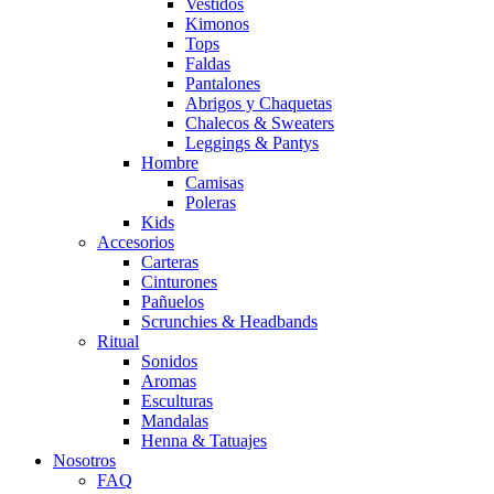
Vestidos
Kimonos
Tops
Faldas
Pantalones
Abrigos y Chaquetas
Chalecos & Sweaters
Leggings & Pantys
Hombre
Camisas
Poleras
Kids
Accesorios
Carteras
Cinturones
Pañuelos
Scrunchies & Headbands
Ritual
Sonidos
Aromas
Esculturas
Mandalas
Henna & Tatuajes
Nosotros
FAQ