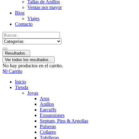
Tallas de Anillos
Ventas por mayor
Blog
Viajes
Contacto
Resultados..
Ver todos los resultados...
No hay productos en el carrito.
$
0
Carrito
Inicio
Tienda
Joyas
Aros
Anillos
Earcuffs
Expansiones
Septum, Pins & Argollas
Pulseras
Collares
Tobilleras