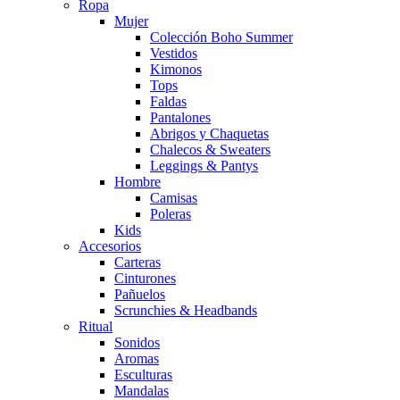
Ropa
Mujer
Colección Boho Summer
Vestidos
Kimonos
Tops
Faldas
Pantalones
Abrigos y Chaquetas
Chalecos & Sweaters
Leggings & Pantys
Hombre
Camisas
Poleras
Kids
Accesorios
Carteras
Cinturones
Pañuelos
Scrunchies & Headbands
Ritual
Sonidos
Aromas
Esculturas
Mandalas