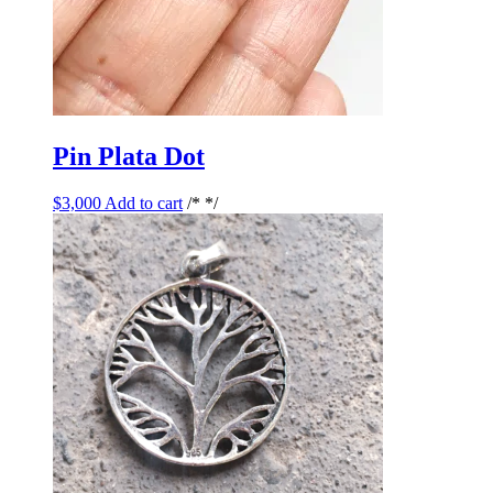
Pin Plata Dot
$
3,000
Add to cart
/* */