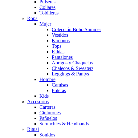
Pulseras
Collares
Tobilleras
Ropa
Mujer
Colección Boho Summer
Vestidos
Kimonos
Tops
Faldas
Pantalones
Abrigos y Chaquetas
Chalecos & Sweaters
Leggings & Pantys
Hombre
Camisas
Poleras
Kids
Accesorios
Carteras
Cinturones
Pañuelos
Scrunchies & Headbands
Ritual
Sonidos