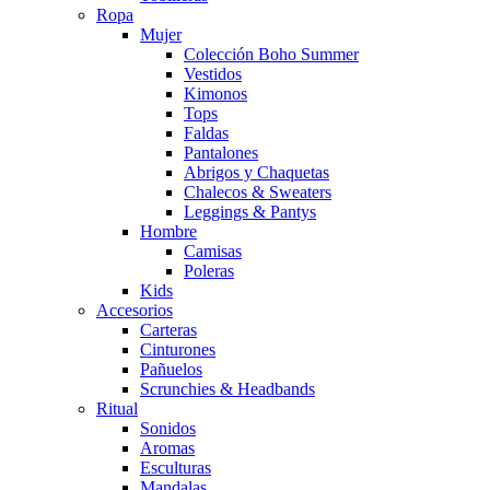
Ropa
Mujer
Colección Boho Summer
Vestidos
Kimonos
Tops
Faldas
Pantalones
Abrigos y Chaquetas
Chalecos & Sweaters
Leggings & Pantys
Hombre
Camisas
Poleras
Kids
Accesorios
Carteras
Cinturones
Pañuelos
Scrunchies & Headbands
Ritual
Sonidos
Aromas
Esculturas
Mandalas