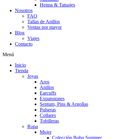
Henna & Tatuajes
Nosotros
FAQ
Tallas de Anillos
Ventas por mayor
Blog
Viajes
Contacto
Menú
Inicio
Tienda
Joyas
Aros
Anillos
Earcuffs
Expansiones
Septum, Pins & Argollas
Pulseras
Collares
Tobilleras
Ropa
Mujer
Colección Boho Summer