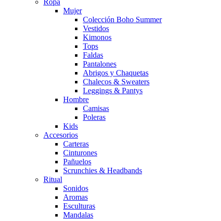
Ropa
Mujer
Colección Boho Summer
Vestidos
Kimonos
Tops
Faldas
Pantalones
Abrigos y Chaquetas
Chalecos & Sweaters
Leggings & Pantys
Hombre
Camisas
Poleras
Kids
Accesorios
Carteras
Cinturones
Pañuelos
Scrunchies & Headbands
Ritual
Sonidos
Aromas
Esculturas
Mandalas