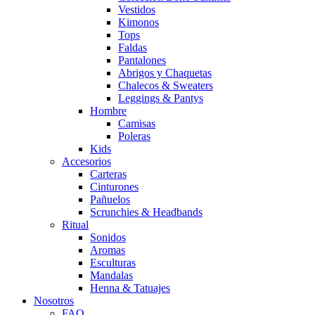
Vestidos
Kimonos
Tops
Faldas
Pantalones
Abrigos y Chaquetas
Chalecos & Sweaters
Leggings & Pantys
Hombre
Camisas
Poleras
Kids
Accesorios
Carteras
Cinturones
Pañuelos
Scrunchies & Headbands
Ritual
Sonidos
Aromas
Esculturas
Mandalas
Henna & Tatuajes
Nosotros
FAQ