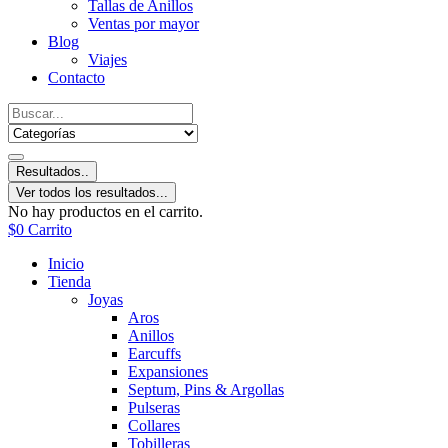
Tallas de Anillos
Ventas por mayor
Blog
Viajes
Contacto
Resultados..
Ver todos los resultados...
No hay productos en el carrito.
$
0
Carrito
Inicio
Tienda
Joyas
Aros
Anillos
Earcuffs
Expansiones
Septum, Pins & Argollas
Pulseras
Collares
Tobilleras