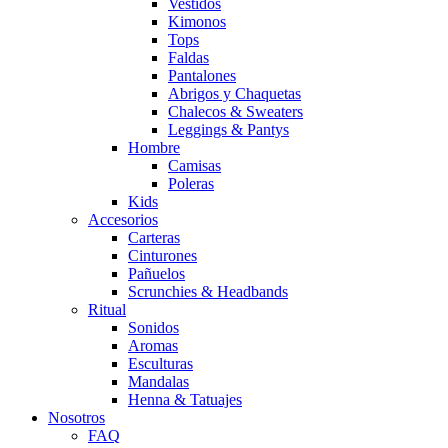
Vestidos
Kimonos
Tops
Faldas
Pantalones
Abrigos y Chaquetas
Chalecos & Sweaters
Leggings & Pantys
Hombre
Camisas
Poleras
Kids
Accesorios
Carteras
Cinturones
Pañuelos
Scrunchies & Headbands
Ritual
Sonidos
Aromas
Esculturas
Mandalas
Henna & Tatuajes
Nosotros
FAQ