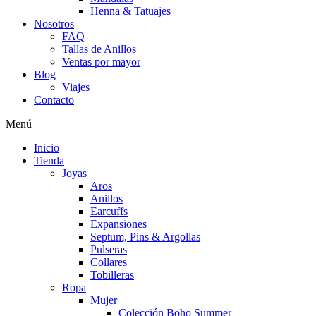
Henna & Tatuajes
Nosotros
FAQ
Tallas de Anillos
Ventas por mayor
Blog
Viajes
Contacto
Menú
Inicio
Tienda
Joyas
Aros
Anillos
Earcuffs
Expansiones
Septum, Pins & Argollas
Pulseras
Collares
Tobilleras
Ropa
Mujer
Colección Boho Summer