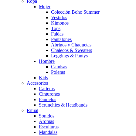
Ropa
Mujer
Colección Boho Summer
Vestidos
Kimonos
Tops
Faldas
Pantalones
Abrigos y Chaquetas
Chalecos & Sweaters
Leggings & Pantys
Hombre
Camisas
Poleras
Kids
Accesorios
Carteras
Cinturones
Pañuelos
Scrunchies & Headbands
Ritual
Sonidos
Aromas
Esculturas
Mandalas