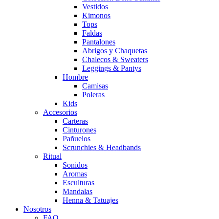
Vestidos
Kimonos
Tops
Faldas
Pantalones
Abrigos y Chaquetas
Chalecos & Sweaters
Leggings & Pantys
Hombre
Camisas
Poleras
Kids
Accesorios
Carteras
Cinturones
Pañuelos
Scrunchies & Headbands
Ritual
Sonidos
Aromas
Esculturas
Mandalas
Henna & Tatuajes
Nosotros
FAQ