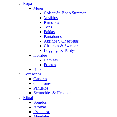
Ropa
Mujer
Colección Boho Summer
Vestidos
Kimonos
Tops
Faldas
Pantalones
Abrigos y Chaquetas
Chalecos & Sweaters
Leggings & Pantys
Hombre
Camisas
Poleras
Kids
Accesorios
Carteras
Cinturones
Pañuelos
Scrunchies & Headbands
Ritual
Sonidos
Aromas
Esculturas
Mandalas