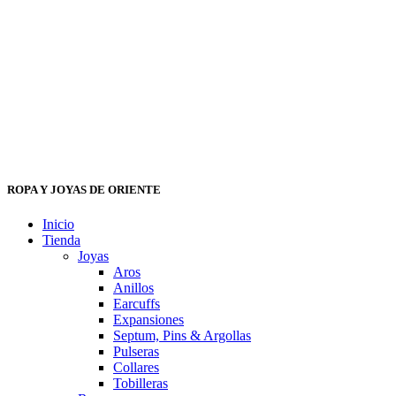
ROPA Y JOYAS DE ORIENTE
Inicio
Tienda
Joyas
Aros
Anillos
Earcuffs
Expansiones
Septum, Pins & Argollas
Pulseras
Collares
Tobilleras