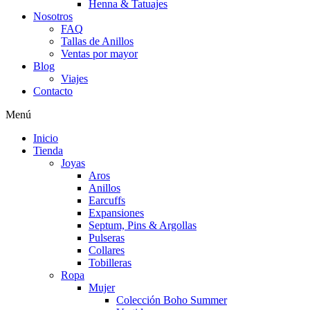
Henna & Tatuajes
Nosotros
FAQ
Tallas de Anillos
Ventas por mayor
Blog
Viajes
Contacto
Menú
Inicio
Tienda
Joyas
Aros
Anillos
Earcuffs
Expansiones
Septum, Pins & Argollas
Pulseras
Collares
Tobilleras
Ropa
Mujer
Colección Boho Summer