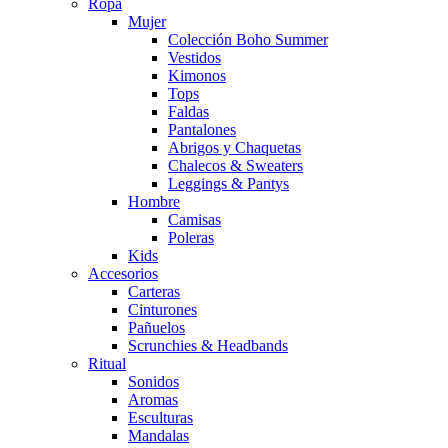
Ropa
Mujer
Colección Boho Summer
Vestidos
Kimonos
Tops
Faldas
Pantalones
Abrigos y Chaquetas
Chalecos & Sweaters
Leggings & Pantys
Hombre
Camisas
Poleras
Kids
Accesorios
Carteras
Cinturones
Pañuelos
Scrunchies & Headbands
Ritual
Sonidos
Aromas
Esculturas
Mandalas