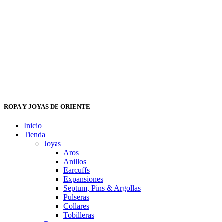
ROPA Y JOYAS DE ORIENTE
Inicio
Tienda
Joyas
Aros
Anillos
Earcuffs
Expansiones
Septum, Pins & Argollas
Pulseras
Collares
Tobilleras