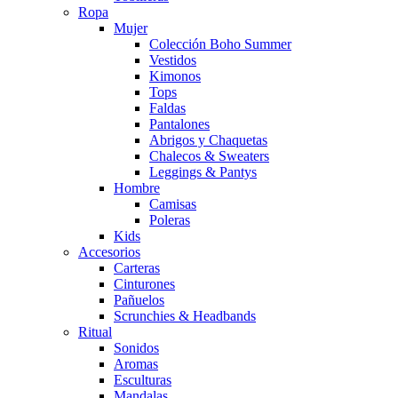
Ropa
Mujer
Colección Boho Summer
Vestidos
Kimonos
Tops
Faldas
Pantalones
Abrigos y Chaquetas
Chalecos & Sweaters
Leggings & Pantys
Hombre
Camisas
Poleras
Kids
Accesorios
Carteras
Cinturones
Pañuelos
Scrunchies & Headbands
Ritual
Sonidos
Aromas
Esculturas
Mandalas