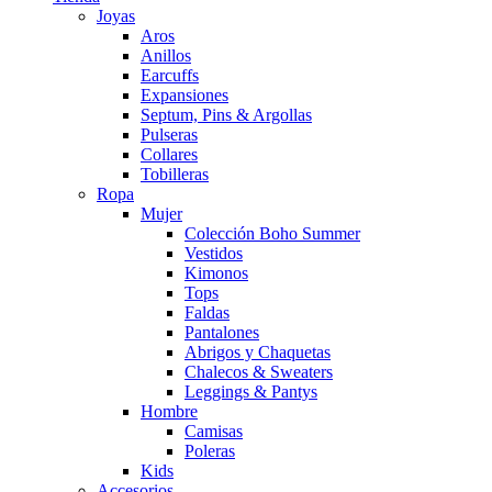
Joyas
Aros
Anillos
Earcuffs
Expansiones
Septum, Pins & Argollas
Pulseras
Collares
Tobilleras
Ropa
Mujer
Colección Boho Summer
Vestidos
Kimonos
Tops
Faldas
Pantalones
Abrigos y Chaquetas
Chalecos & Sweaters
Leggings & Pantys
Hombre
Camisas
Poleras
Kids
Accesorios