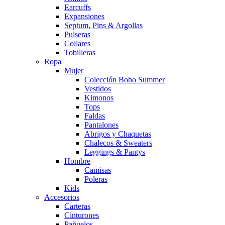
Earcuffs
Expansiones
Septum, Pins & Argollas
Pulseras
Collares
Tobilleras
Ropa
Mujer
Colección Boho Summer
Vestidos
Kimonos
Tops
Faldas
Pantalones
Abrigos y Chaquetas
Chalecos & Sweaters
Leggings & Pantys
Hombre
Camisas
Poleras
Kids
Accesorios
Carteras
Cinturones
Pañuelos