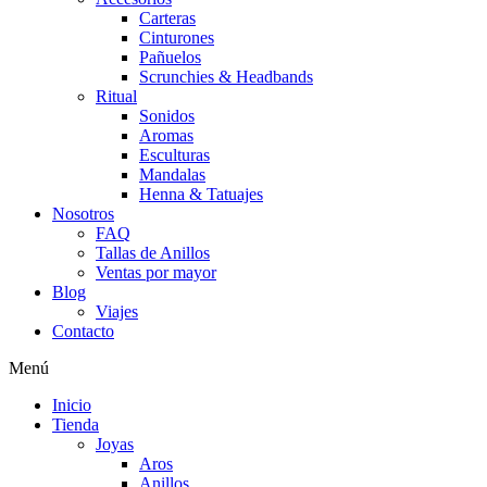
Carteras
Cinturones
Pañuelos
Scrunchies & Headbands
Ritual
Sonidos
Aromas
Esculturas
Mandalas
Henna & Tatuajes
Nosotros
FAQ
Tallas de Anillos
Ventas por mayor
Blog
Viajes
Contacto
Menú
Inicio
Tienda
Joyas
Aros
Anillos