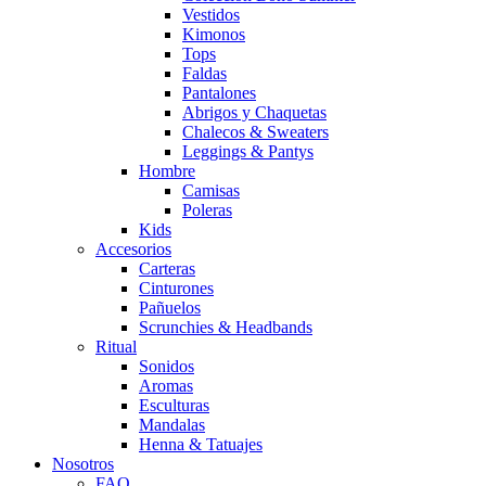
Vestidos
Kimonos
Tops
Faldas
Pantalones
Abrigos y Chaquetas
Chalecos & Sweaters
Leggings & Pantys
Hombre
Camisas
Poleras
Kids
Accesorios
Carteras
Cinturones
Pañuelos
Scrunchies & Headbands
Ritual
Sonidos
Aromas
Esculturas
Mandalas
Henna & Tatuajes
Nosotros
FAQ