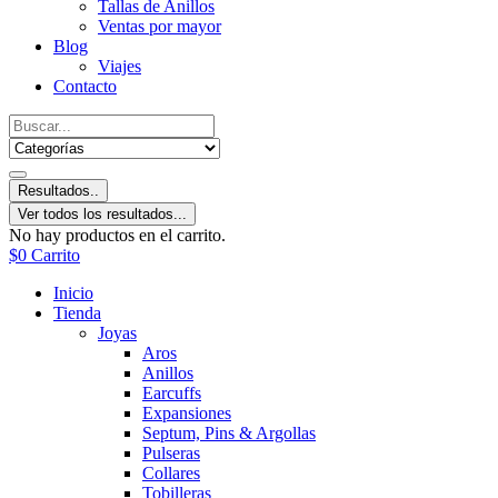
Tallas de Anillos
Ventas por mayor
Blog
Viajes
Contacto
Resultados..
Ver todos los resultados...
No hay productos en el carrito.
$
0
Carrito
Inicio
Tienda
Joyas
Aros
Anillos
Earcuffs
Expansiones
Septum, Pins & Argollas
Pulseras
Collares
Tobilleras