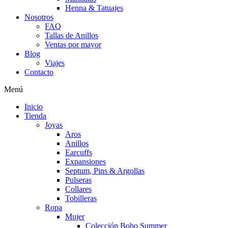
Henna & Tatuajes
Nosotros
FAQ
Tallas de Anillos
Ventas por mayor
Blog
Viajes
Contacto
Menú
Inicio
Tienda
Joyas
Aros
Anillos
Earcuffs
Expansiones
Septum, Pins & Argollas
Pulseras
Collares
Tobilleras
Ropa
Mujer
Colección Boho Summer