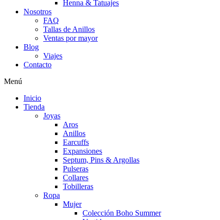
Henna & Tatuajes
Nosotros
FAQ
Tallas de Anillos
Ventas por mayor
Blog
Viajes
Contacto
Menú
Inicio
Tienda
Joyas
Aros
Anillos
Earcuffs
Expansiones
Septum, Pins & Argollas
Pulseras
Collares
Tobilleras
Ropa
Mujer
Colección Boho Summer