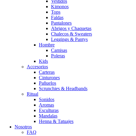
Vestidos
Kimonos
Tops
Faldas
Pantalones
Abrigos y Chaquetas
Chalecos & Sweaters
Leggings & Pantys
Hombre
Camisas
Poleras
Kids
Accesorios
Carteras
Cinturones
Pañuelos
Scrunchies & Headbands
Ritual
Sonidos
Aromas
Esculturas
Mandalas
Henna & Tatuajes
Nosotros
FAQ